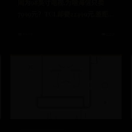
同为98英寸电视,为啥海信只卖
7999元？TCL却要22499元,差距
在这里
📅 01-11
👁️ 2220