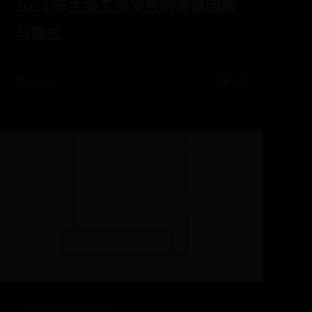
2024 年主播工资发放的考量因素
与模式
📅 10-01
👁️ 325