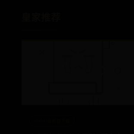
皇家推荐
365bet备用器下载