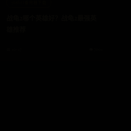
365bet备用器下载
战龟2哪个英雄好？战龟2最强英
雄推荐
📅 10-17
👁️ 7001