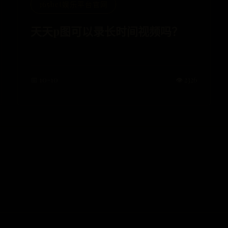
365bet娱乐平台官网
天天p图可以录长时间视频吗？
📅 10-10
👁️ 2326