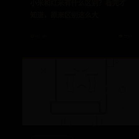
小米和红米有什么区别？看完才
知道，原来区别这么大
📅 07-16
👁️ 7210