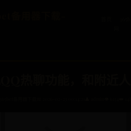
5bet备用器下载-
首页
36
网
QQ热聊功能，和附近
365bet备用器下载
📅 2026-02-23 00:14:21
👤 admin
👁️ 6134
👑 14