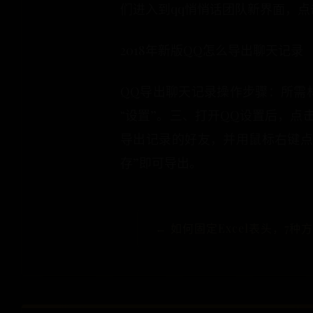
们进入到qq悄悄话团队新界面，点
2018年新版QQ怎么导出聊天记录
QQ导出聊天记录操作步骤：所需
“设置”。三、打开QQ设置后，点
导出记录的好友，并用鼠标右键点
存”即可导出。
← 如何固定Excel表头，7