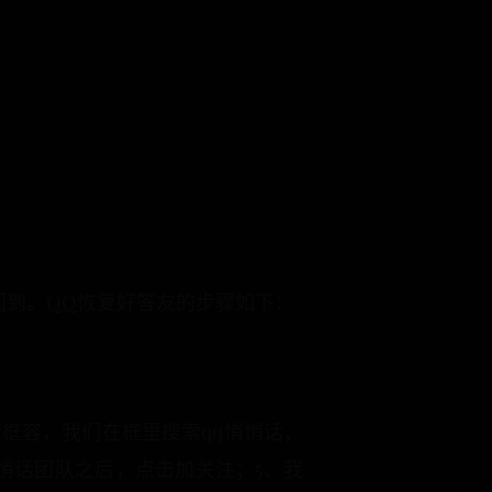
回到。QQ恢复好答友的步骤如下：
索框容，我们在框里搜索qq悄悄话，
悄悄话团队之后，点击加关注；5、我