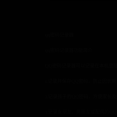
qq密码记录器
qq密码记录器功能简介
QQ密码记录器可以记录在本机登
1.记录并保存QQ密码，防止因长期
2.记录孩子的QQ密码，方便家长
3.记录女朋友、男朋友或配偶的QQ