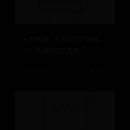
王者荣耀：芈月的克星揭秘，
三大英雄能轻松取胜
📅 2026-07-24
✍️ admin