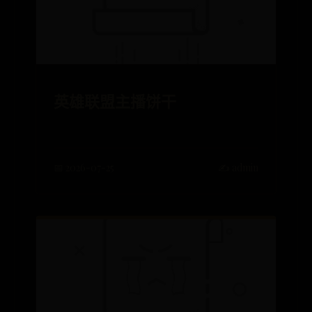
英雄联盟主播饼干
📅 2026-07-25
✍️ admin