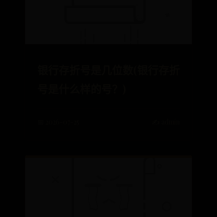
银行存折号是几位数(银行存折
号是什么样的号？)
📅 2026-07-25
✍️ admin