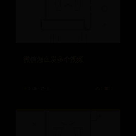
微信怎么发多个视频
📅 2026-07-31
✍️ admin