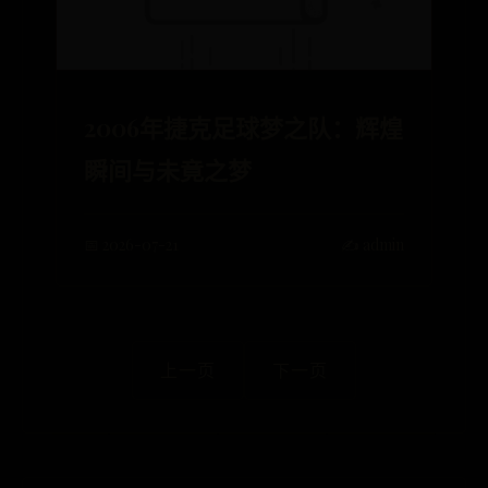
2006年捷克足球梦之队：辉煌
瞬间与未竟之梦
📅 2026-07-21
✍️ admin
上一页
下一页