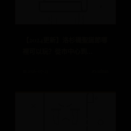
【2024更新】洛杉磯聖誕節哪
裡可以玩？從市中心到
Cherry Valley 史上最完整過
📅 2026-07-23
✍️ admin
節攻略看這邊！