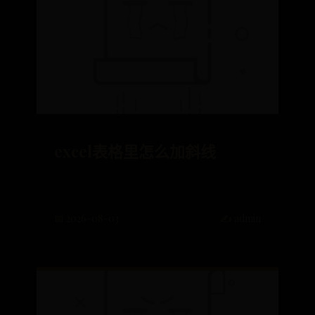
excel表格里怎么加斜线
📅 2026-08-03
✍️ admin