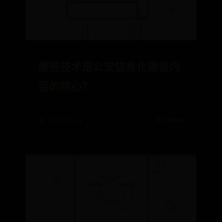
哪些技术是公安信息化建设内
容的核心？
📅 2026-07-24
✍️ admin