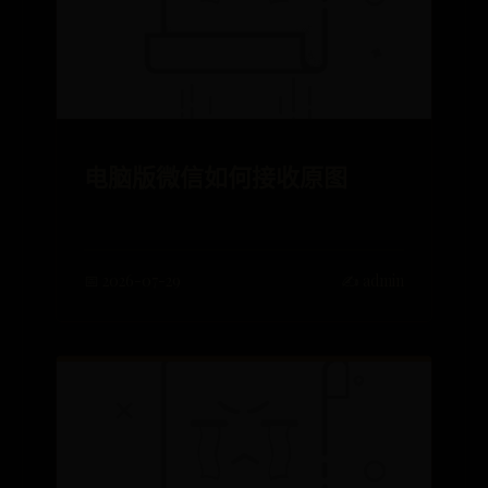
电脑版微信如何接收原图
📅 2026-07-29
✍️ admin