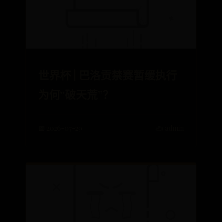
世界杯 | 巴洛贡禁赛暂缓执行
为何“破天荒”？
📅 2026-07-29
✍️ admin