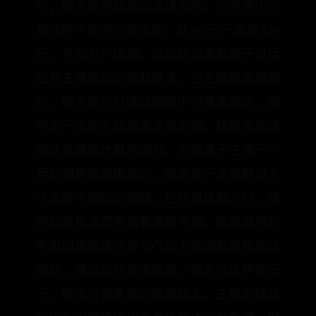
守，服务商可能面临法律风险。小时费小时
费按照不同档位来设定，从 30 元一直到 120
元，共有九个级别。这样的设置有助于灵活
应对主播提出的涨薪要求。当主播要求涨薪
时，服务商可以通过调整小时费来满足，而
不必一次性大幅提高工资总额。梯度激励绩
效这是最难计算的部分。它是基于主播一个
月的销售额来确定的，即卖到一定金额以上
才会给予相应的报酬。在计算这部分时，是
否扣除投流费用需要谨慎考虑。投流费用的
考量如果直播间里 50%以上的流量是投放过
来的，建议扣除投流费用。因为在这种情况
下，投流对销售额的贡献较大，主播的绩效