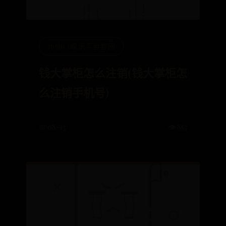
365bet娱乐平台官网
钱大掌柜怎么注销(钱大掌柜怎
么注销手机号)
📅 08-13
👁️ 853