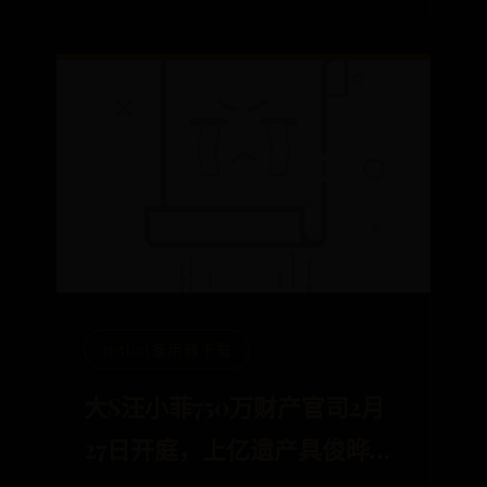
365bet备用器下载
大S汪小菲750万财产官司2月
27日开庭，上亿遗产具俊晔有