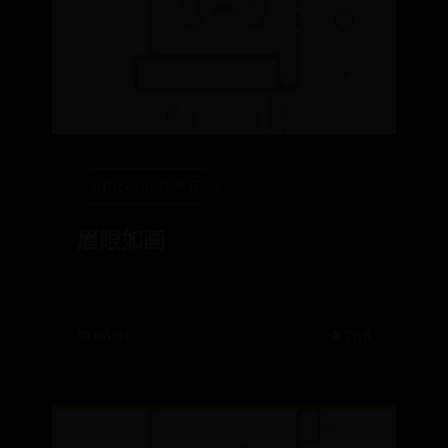
office365打不开
眉眼如画
📅 08-21
👁️ 7318