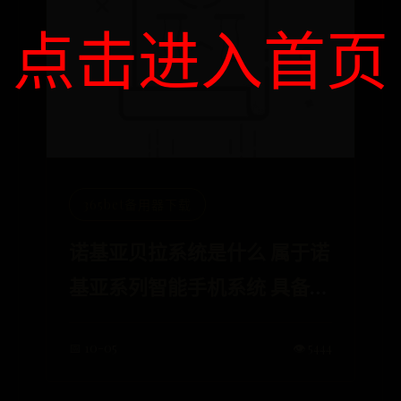
点击进入首页
365bet备用器下载
诺基亚贝拉系统是什么 属于诺
基亚系列智能手机系统 具备可
视化多任务
📅 10-05
👁️ 5444