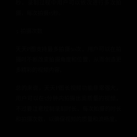
秒，录制过程中用户可以依次进行多次拍
摄，每次拍摄15秒。
3. 拍摄次数
天天P图支持最多拍摄50次，用户可以在拍
摄时不断改变拍摄角度和位置，从而创造更
多精彩的视频内容。
总的来说，天天P图长视频功能非常强大，
用户可以在5分钟内拍摄出高质量的视频，
不过要注意控制录制时长，每次拍摄的时长
和拍摄次数，以确保视频的质量和流畅度。