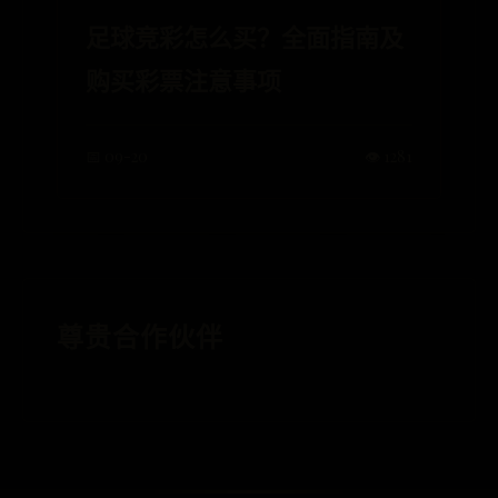
足球竞彩怎么买？全面指南及
购买彩票注意事项
📅 09-20
👁️ 1281
尊贵合作伙伴