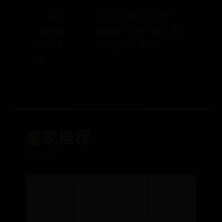
← 会游
“千万别逼孩子练字”，
泳的动
提高孩子写字兴趣，用
物有哪
这几招轻松搞定! →
些
皇家推荐