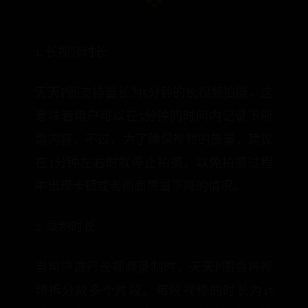
1. 长视频时长
天天P图支持最长为5分钟的长视频拍摄，这
意味着用户可以在5分钟的时间内记录下所
需内容。不过，为了确保视频的质量，建议
在3分钟左右时就停止拍摄，以免拍摄过程
中出现卡顿或者画面质量下降的情况。
2. 录制时长
当用户进行长视频录制时，天天P图会将视
频拆分成多个片段。每段视频的时长为15