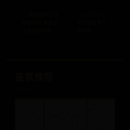
← 照相机的折法
excel怎么一
图解教程 教你怎
次性选择多个
么折纸照相机
单元格 →
皇家推荐