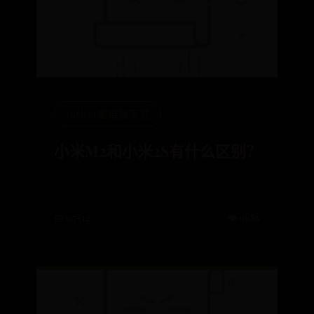
365bet备用器下载
小米M2和小米2S有什么区别?
📅 07-12
👁️ 9685