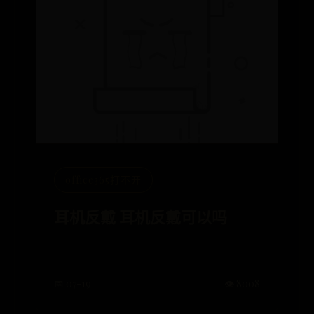
office365打不开
耳机反戴 耳机反戴可以吗
📅 07-19
👁️ 8008