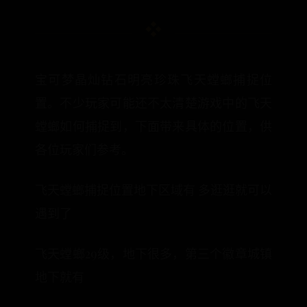
宝可梦晶灿钻石明亮珍珠飞天螳螂捕捉位
置。不少玩家可能还不太清楚游戏中的飞天
螳螂如何捕捉到，下面带来具体的位置，供
各位玩家们参考。
飞天螳螂捕捉位置地下区域有 多逛逛就可以
遇到了
飞天螳螂29级，地下很多，第三个徽章城镇
地下就有