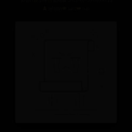
👤 admin
👁️ 1467
👑 641