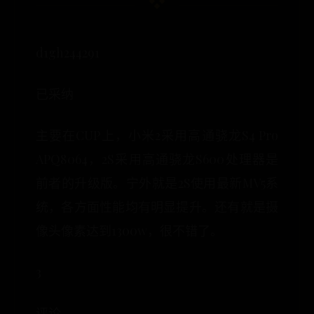
d1gh244291
已采纳
主要在CUP上，小米2采用高通骁龙S4 Pro
APQ8064，2S采用高通骁龙S600处理器是
前者的升级版。宁外就是2S使用最新MV5系
统，各方面性能均有明显提升。还有就是摄
像头像素达到1300w，很不错了。
3
评论