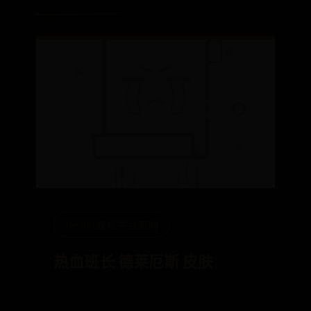
365bet娱乐平台官网
热血班长 德莱厄斯 皮肤