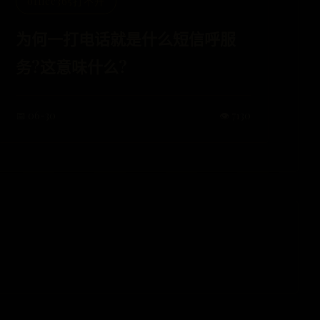
office365打不开
为何一打电话就是什么短信呼服
务?这意味什么?
📅 06-30
👁️ 7130