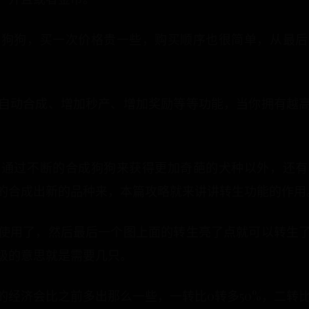
的狗狗，买一次价格贵一些，购买顺序也很简单，从最后
自动合成、增加秒产、增加奖励等等功能，当你拥有越
中通过不断的合成狗狗来获得更加奇葩的犬种以外，还有
的合成出新的品种来，本篇攻略就来讲讲转生功能的作用
使用了，然后最后一个图上面的转生亮了点就可以转生
级的意思就是需要几只。
经济会比之前多出那么一些，一转比0转多50%，二转比0转