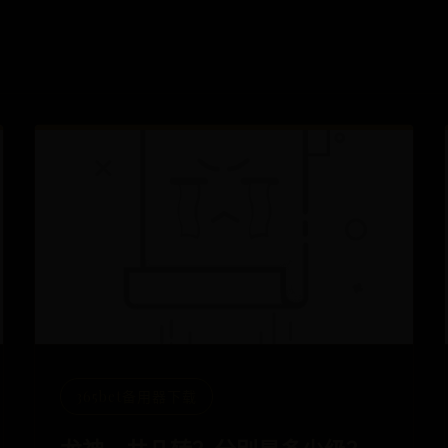
365bet备用器下载