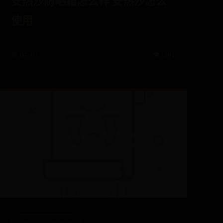
安热沙防晒霜怎么样 安热沙怎么
使用
📅 07-01
👁️ 1264