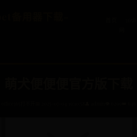
5bet备用器下载-
首页
36
网
萌犬便便便官方版下载
office365打不开
📅 2025-07-04 19:10:58
👤 admin
👁️ 6299
👑 646