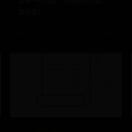
龙神一共几转？分别是多少级？
怎样做？
📅 07-01
👁️ 2718