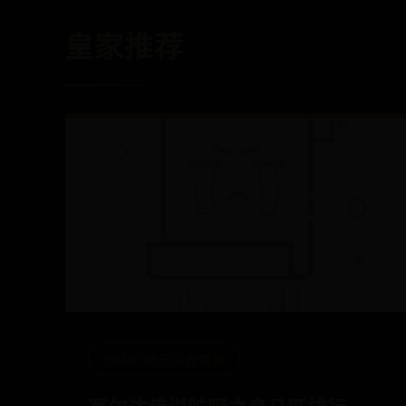
皇家推荐
365bet娱乐平台官网