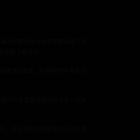
小编为您提供萌犬便便便官网版下载
友欢迎下载使用！
玩家通过合成，获得新物种,全新的
觉得秒产太慢那就疯狂的点击小狗就
钱。好友在萌犬便便便中十分的重