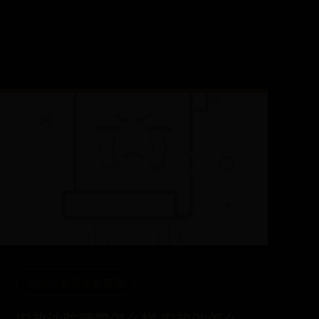
365bet娱乐平台官网