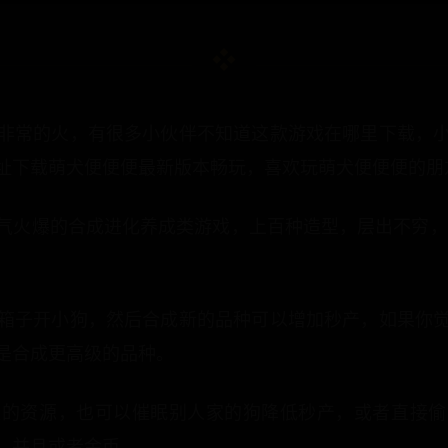
非常的火，有很多小伙伴不知道这款游戏在哪里下载，
址下载萌犬便便便最新版本畅玩，喜欢玩萌犬便便便的朋
气火爆的合成进化养成类游戏，上百种造型，层出不穷，
箱子开小狗，然后合成新的品种可以增加秒产，如果你
是合成更高级的品种。
量的资源，也可以催眠别人家的狗降低秒产，或者直接偷
，并且或者金币。