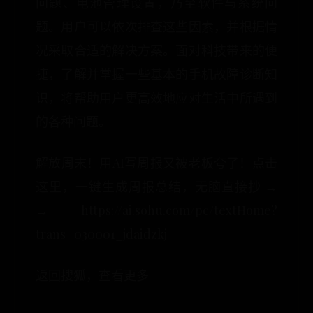
问题、电池管理设置，乃至软件与系统问
题。用户可以依次排查这些因素，并根据情
况采取合适的解决方案。面对科技带来的便
捷，了解并掌握一些基本的手机故障诊断知
识，将帮助用户更高效地应对生活中所遇到
的各种问题。
解放周末！用AI写周报又被老板夸了！点击
这里，一键生成周报总结，无脑直接抄 →
→ https://ai.sohu.com/pc/textHome?
trans=030001_jdaidzkj
返回搜狐，查看更多