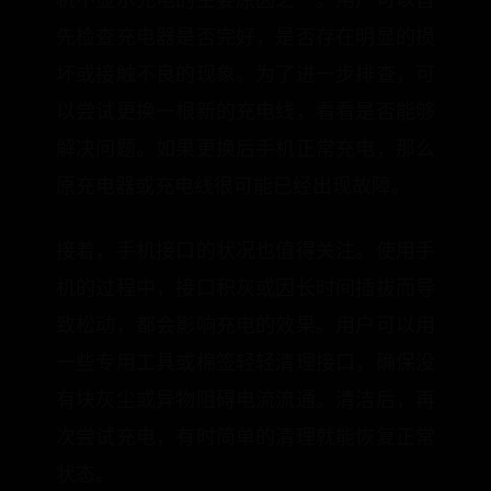
先检查充电器是否完好，是否存在明显的损
坏或接触不良的现象。为了进一步排查，可
以尝试更换一根新的充电线，看看是否能够
解决问题。如果更换后手机正常充电，那么
原充电器或充电线很可能已经出现故障。
接着，手机接口的状况也值得关注。使用手
机的过程中，接口积灰或因长时间插拔而导
致松动，都会影响充电的效果。用户可以用
一些专用工具或棉签轻轻清理接口，确保没
有块灰尘或异物阻碍电流流通。清洁后，再
次尝试充电，有时简单的清理就能恢复正常
状态。