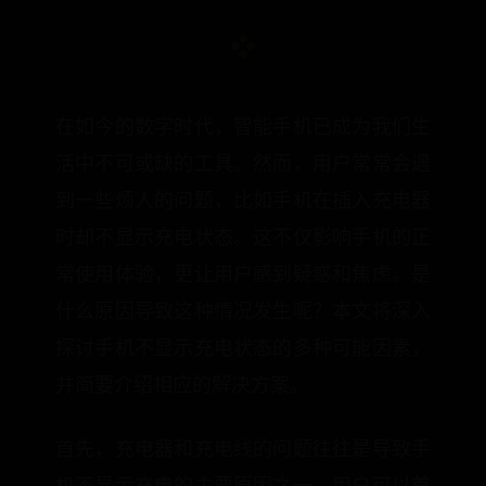
在如今的数字时代，智能手机已成为我们生
活中不可或缺的工具。然而，用户常常会遇
到一些烦人的问题，比如手机在插入充电器
时却不显示充电状态。这不仅影响手机的正
常使用体验，更让用户感到疑惑和焦虑。是
什么原因导致这种情况发生呢？本文将深入
探讨手机不显示充电状态的多种可能因素，
并简要介绍相应的解决方案。
首先，充电器和充电线的问题往往是导致手
机不显示充电的主要原因之一。用户可以首