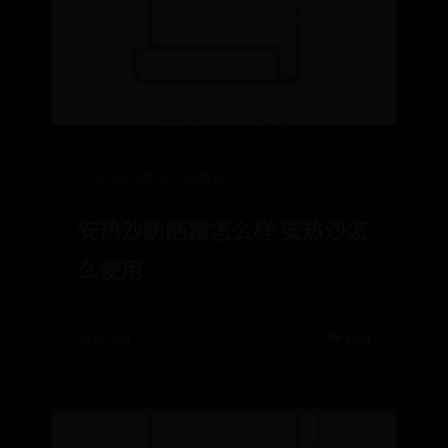
365bet娱乐平台官网
安热沙防晒霜怎么样 安热沙怎
么使用
📅 07-01
👁️ 1264