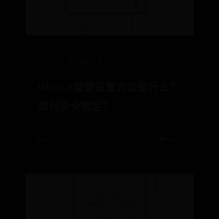
365bet备用器下载
win11 c盘锁设置方法是什么？
如何安全锁定？
📅 10-25
👁️ 8679