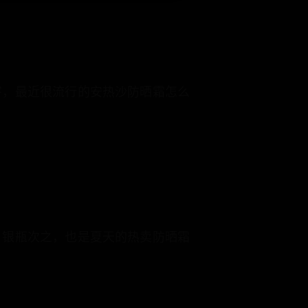
害，最近很流行的安热沙防晒霜怎么
，银瓶次之，也是夏天的热卖防晒霜