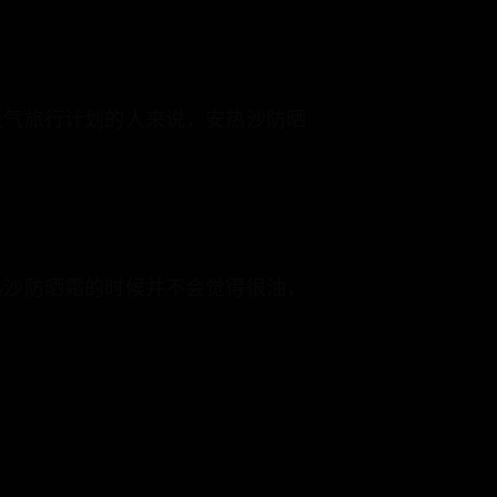
天气旅行计划的人来说，安热沙防晒
热沙防晒霜的时候并不会觉得很油，