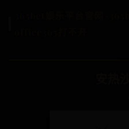
365bet娱乐平台官网-36
office365打不开
安热