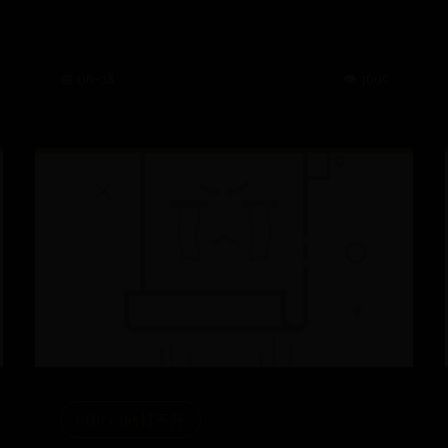
📅 06-28
👁️ 3695
office365打不开