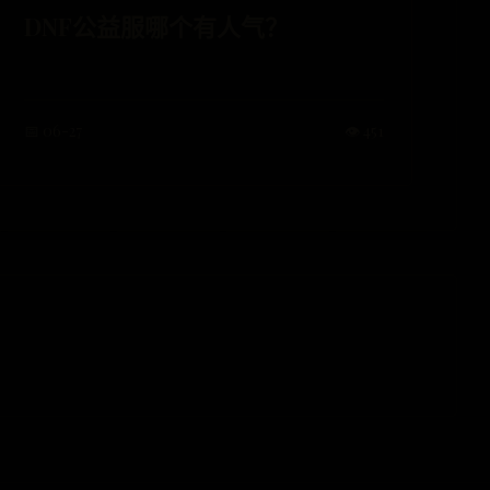
DNF公益服哪个有人气？
📅 06-27
👁️ 451