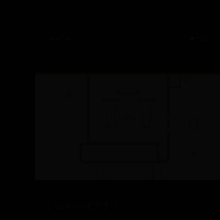
📅 07-01
👁️ 7651
office365打不开