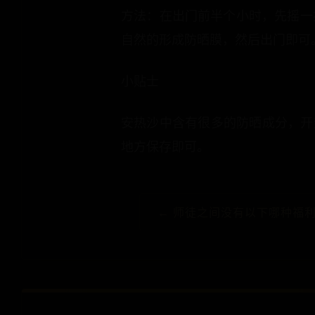
方法：在出门前半个小时，先摇一
自然的形成防晒膜，然后出门即可
小贴士
安热沙中含有很多的防晒成分，开
地方保存即可。
← 师徒之间没有以下哪种福