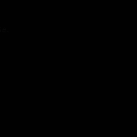
深意。
。