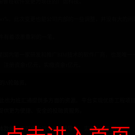
，由鲁班软件变更为现在的广运科技。
60%，此次变更也是公司内部的一些调整，并没有大的问
件有着浓墨重彩的一笔。
是国内第一家研发和推广BIM技术的软件厂商，也是唯一
。注册资金1亿元，实缴资金1亿元。
币的A轮融资。
此也为班汇通提供多方面的资源。平台实现优质工程项
提供更为便捷、安全的投融资服务。
体数据，不过作为行业BIM领导者，实力应该不俗。