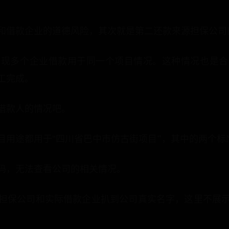
和借款企业的道德风险，其次就是第二还款来源担保公司
出现多个企业借款用于同一个项目情况。这种情况也是合
工完成。
借款人的情况吧。
途都用于“四川省巴中市仿古街项目”，其中的两个标No2529
码，无法查看公司的相关情况。
担保公司和实际借款企业扒到公司真实名字，这里不展