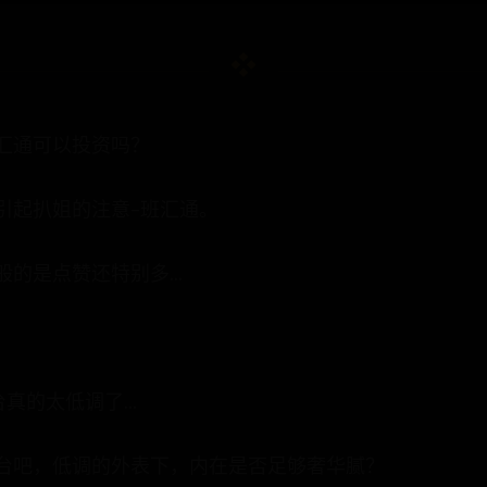
汇通可以投资吗？
引起扒姐的注意-班汇通。
的是点赞还特别多...
真的太低调了...
台吧，低调的外表下，内在是否足够奢华腻？