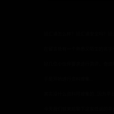
班汇通怎么样？班汇通安全吗？班
在留言处有一个熟悉又陌生的名字
好几位小伙伴要求进行测评，奇迹般
于是开始进行资料搜集...
其实没什么资料可搜集的...因为平台
今天我们就来尬聊下这家低调的平