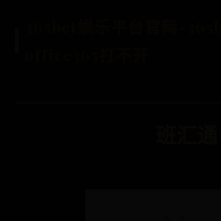
365bet娱乐平台官网-36
office365打不开
班汇通