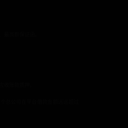
、最高额保证函。
应收账款质押。
这个总公司在平台借款金额远远超过