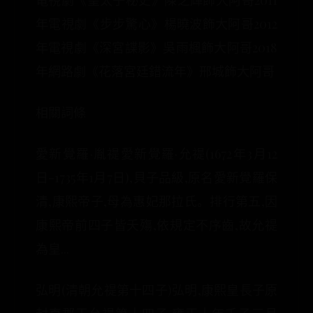
電視劇《皇太子秘史》陳之輝飾大阿哥2011
年電視劇《步步驚心》楊曉波飾大阿哥2012
年電視劇《深宮諜影》吳雨楓飾大阿哥2018
年網路劇《花落宮廷錯流年》邢城飾大阿哥
相關詞條
愛新覺羅·胤禔愛新覺羅·允禔(1672年3月12
日-1735年1月7日),貝子品級,原名愛新覺羅保
清,康熙帝子,母為惠妃那拉氏。排行第五,因
康熙帝前四子皆夭殤,依規定不序齒,故允禔
為皇...
弘明(清朝允禔第十四子)弘明,康熙皇長子原