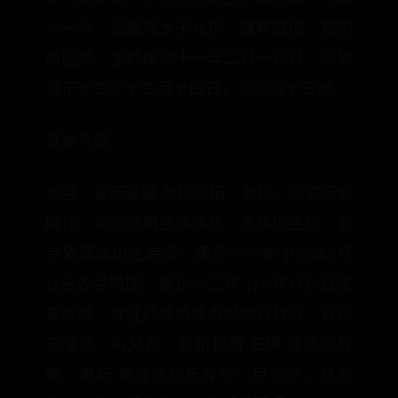
十一月，因魘咒太子允礽，謀奪儲位，被削
爵囚禁。生於康熙十一年二月十四日，卒於
雍正十二年十二月十四日，享年六十三歲。
基本介紹
本名：愛新覺羅·胤禔別稱：允禔、保清所處
時代：中國清朝民族族群：滿族出生地：北
京紫禁城出生時間：康熙十一年 1672年3月
12日去世時間：雍正十三年 1735年1月7日主
要成就：從征厄魯特蒙古噶爾丹封爵：直郡
王享年：63父親：愛新覺羅·玄燁 康熙帝母
親：惠妃 葉赫那拉氏身份：庶長子、皇長