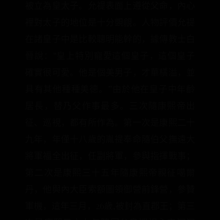
被立為皇太子。允禔表面上遵從父命，內心
裡對太子的地位是十分覬覦。人物評價允禔
在諸皇子中是比較聰明能幹的，據傳教士白
晉說：“皇上特別寵愛這個皇子，這個皇子
確實很可愛。他是個美男子，才華橫溢，並
具有其他種種美德。”由於他在皇子中年齡
居長，替乃父作事最多。三次隨康熙帝出
征、巡視，都有所作為。第一次是康熙二十
九年，年僅十八歲的胤禔奉命隨伯父撫遠大
將軍福全出征，任副將軍，參與指揮戰事；
第二次是康熙三十五年隨康熙帝親征噶爾
丹，他與內大臣索額圖領御營前鋒營，參贊
軍機，這年三月，26歲,被封為直郡王；第三