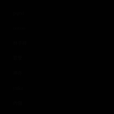
pqrst
oovoo
林子祥
罪孽
神亦
yuka
內傷