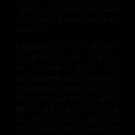
八旗章京十七人，更番監視，還對這些官員
下了一道嚴諭："如果誰玩忽職守，將遭到
滅九族之災。"
結局胤禔奪嫡失敗時只有三十七歲，他被囚
禁在高牆內達二十六個春秋，直至雍正十二
年十一月初一日被幽死，終年六十三歲。家
室夫人嫡福晉伊爾根覺羅氏，尚書科爾坤之
女；繼福晉張佳氏，總兵官張浩尚之女；妾
吳雅氏，郎中巴奇納/務達哈之女妾關氏，
麻色之女；妾錢氏；妾阮氏，雅圖之女；妾
郭氏，郭永吉之女；妾晉氏，達色之女；妾
范氏，二格之女；妾王氏，王忠之女；妾高