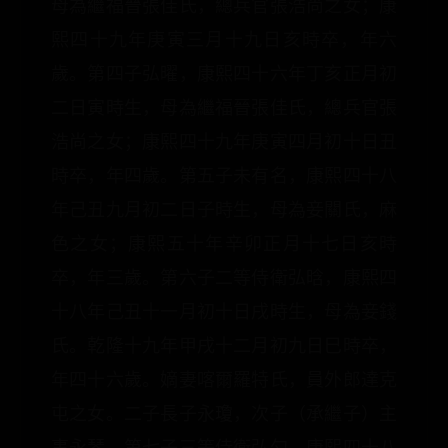
母為繼福晉張佳氏，總兵官張浩尚之女；康
熙四十九年庚寅三月十九日亥時卒，年六
歲。第四子弘曜，康熙四十六年丁亥正月初
二日寅時生，母為繼福晉張佳氏，總兵官張
浩尚之女；康熙四十九年庚寅四月初十日丑
時卒，年四歲。第五子未有名，康熙四十八
年己丑九月初二日子時生，母為妾關氏，麻
色之女；康熙五十年辛卯正月十七日亥時
卒，年三歲。第六子二等侍衛弘晗，康熙四
十八年己丑十一月初十日戌時生，母為妾錢
氏。乾隆十九年甲戌十二月初九日巳時卒，
年四十六歲。嫡妻喀爾羅特氏，員外郎達克
屯之女。二子長子永瓊，次子（承繼子）主
事永琴。第七子三等侍衛弘勺，康熙四十八