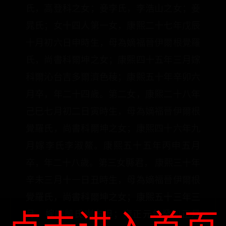
氏，高登科之女；妾李氏，李浩山之女；妾
晁氏；女十四人第一女，康熙二十七年戊辰
十月初六日申時生，母為嫡福晉伊爾根覺羅
氏，尚書科爾坤之女；康熙四十五年三月嫁
科爾沁台吉多爾濟色稜；康熙五十年辛卯六
月卒，年二十四歲。第二女，康熙二十八年
己巳七月初二日寅時生，母為嫡福晉伊爾根
覺羅氏，尚書科爾坤之女；康熙四十六年九
月嫁李氏李淑鰲。康熙五十五年丙申五月
卒，年二十八歲。第三女縣君， 康熙三十年
辛未三月十一日丑時生，母為嫡福晉伊爾根
覺羅氏，尚書科爾坤之女；康熙五十三年三
月，嫁喀凱氏喇布坦；雍正元年癸卯正月