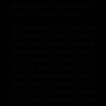
隆五年庚申五月卒，郡主守節，乾隆五十八
年癸丑七月十五日亥時卒，年七十歲。
第十四女縣君，雍正三年乙巳八月十六日寅
時生，母為妾郭氏，郭永吉之女，與第十二
女同母；乾隆十一年丙寅正月，嫁科爾沁博
爾濟吉特氏吉喇里達；縣君乾隆十六年辛未
十月二十日丑時卒，年二十七歲。子十五人
第一子弘昱，康熙三十五年丙子九月三十日
丑時生，母為嫡福晉伊爾根覺羅氏，尚書科
爾坤之女；康熙五十七年戊戌正月十三日未
時卒，年二十三歲。嫡妻赫舍里氏，尚書赫
呢之女。無嗣第二子奉恩鎮國公弘方，康熙