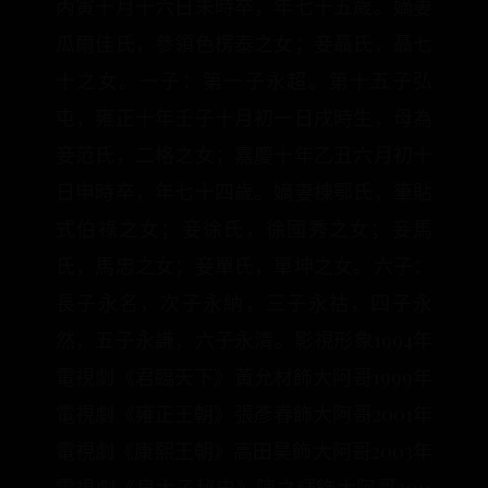
丙寅十月十六日未時卒，年七十五歲。嫡妻
瓜爾佳氏，參領色楞泰之女；妾聶氏，聶七
十之女。一子：第一子永超。第十五子弘
屯，雍正十年壬子十月初一日戌時生，母為
妾范氏，二格之女；嘉慶十年乙丑六月初十
日申時卒，年七十四歲。嫡妻棟鄂氏，筆貼
式伯祿之女；妾徐氏，徐國秀之女；妾馬
氏，馬忠之女；妾單氏，單坤之女。六子：
長子永名，次子永納，三子永祜，四子永
然，五子永謙，六子永清。影視形象1994年
電視劇《君臨天下》黃允材飾大阿哥1999年
電視劇《雍正王朝》張彥春飾大阿哥2001年
電視劇《康熙王朝》高田昊飾大阿哥2003年