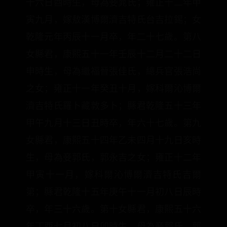
十六日酉時生，母為妾晁氏；雍正十二年甲
寅九月，嫁敖漢博爾濟吉特氏台吉拉錫；女
乾隆元年丙辰十一月卒，年二十七歲。第八
女縣君，康熙五十一年壬辰十二月二十二日
申時生，母為繼福晉張佳氏，總兵官張浩尚
之女；雍正十一年癸丑十月，嫁科爾沁博爾
濟吉特氏羅卜藏敦多卜；縣君乾隆五十三年
甲午九月十三日丑時卒，年六十七歲。第九
女縣君，康熙五十四年乙未四月十九日亥時
生，母為妾郭氏，郭永吉之女；雍正十二年
甲寅十一月，嫁科爾沁博爾濟吉特氏吉爾
第；縣君乾隆十五年庚午十一月初八日辰時
卒，年三十六歲。第十女縣君，康熙五十六
年丁酉七月初八日卯時生，母為妾郭氏，郭