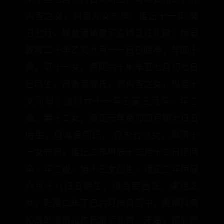
永吉之女，與第九女同母；雍正十一年,癸
丑七月，嫁敖漢博爾濟吉特氏汪扎爾；縣君
乾隆二十年乙亥九月十一日巳時卒，年四十
歲。第十一女，康熙六十年辛丑七月初七日
巳時生，母為妾郭氏，郭永吉之女，與第十
女同母；康熙六十一年壬寅三月卒，年二
歲。第十二女，雍正元年癸卯四月初七日丑
時生，母為妾郭氏，,郭永吉之女，與第十
一女同母；雍正二年甲辰十二月十二日申時
卒，年二歲。第十三女郡主，雍正二年甲辰
六月十八日丑時生，母為妾晉氏，達色之
女；乾隆二年丁巳六月撫育宮中，選婿科爾
沁珠郎漢濟拉馬氏僧滾扎青，未婚；婿於乾