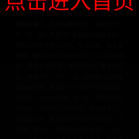
点击进入首页
卒，年三十三歲。第四女縣君，康熙三十一
年壬申七月二十一日未時生，母為嫡福晉伊
爾根覺羅氏，尚書科爾坤之女；康熙四十九
年二月，嫁一等男又一雲騎尉佐領孫承恩；
康熙五十年辛卯二月卒，年二十歲。第五女
縣君，康熙四十二年癸未十月二十八日卯時
生，母為妾吳雅氏，郎中巴奇納/務達哈之
女；康熙六十一年十一月，嫁科爾沁台吉塞
楞納穆扎爾；乾隆三十三年戊子四月初四日
巳時卒，年六十六歲。第六女，康熙四十九
年庚寅十一月初九日卯時生，母為妾李氏，
李浩山之女；康熙五十三年甲午六月卒，年
五歲。第七女，康熙四十九年庚寅十一月二