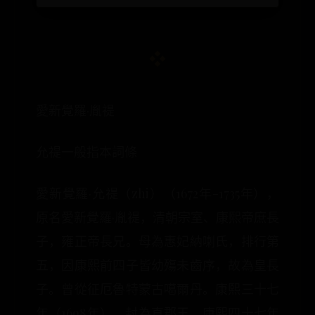
愛新覺羅·胤禔
允禔一般指本詞條
愛新覺羅·允禔（zhi）（1672年-1735年），
原名愛新覺羅·胤禔，清朝宗室、康熙帝庶長
子，雍正帝長兄。母為惠妃納喇氏，排行第
五，因康熙前四子皆幼殤未齒序，故為皇長
子。曾從征厄魯特蒙古噶爾丹。康熙三十七
年（1698年），封為直郡王。康熙四十七年