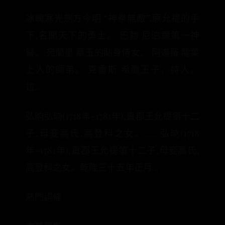
冰魄寒光劍方今明 “神拳無敵”,原允禔的手
下,名聞天下的勇士。 巴勃 尼泊爾第一神
醫。 宛蘭星 華玉的貼身侍女。 阿迦羅 龍葉
上人的師弟。 克雷斯 希臘王子、詩人。
拉...
弘晌弘晌(1718年-1781年),直郡王允禔第十二
子,母妾高氏,高登科之女。...... 弘晌(1718
年-1781年),直郡王允禔第十二子,母妾高氏,
高登科之女。乾隆三十五年正月...
熱門詞條