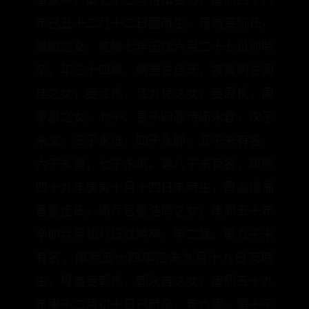
年己丑十二月十二日酉時生，母為妾阮氏，
雅圖之女。乾隆七年壬戌六月二十七日卯時
卒，年三十四歲。嫡妻甘佳氏，按察例甘國
桂之女；妾江氏，江九兒之女；妾周氏，周
承恩之女。七子：長子四等侍衛永倉，次子
永文，三子永璀，四子永師，五子未有名，
六子永留，七子永玳。第八子未有名，康熙
四十九年庚寅十月十四日未時生，母為繼福
晉張佳氏，總兵官張浩尚之女；康熙五十年
辛卯六月初八日戌時卒，年二歲。第九子未
有名，康熙五十四年乙未九月十九日亥時
生，母為妾郭氏，郭永吉之女；康熙五十九
年庚子二月初十日巳時卒，年六歲。第十子