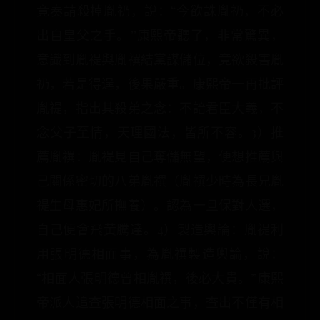
竟奏請殺掉胤礽，說：“今欲誅胤礽，不必
出自皇父之手。”康熙帝聽了，非常驚異，
意識到胤禔與胤禩結黨謀儲位，竟欲殺害胤
礽，若是得逞，後果嚴重。康熙帝一再批評
胤禔，指出其殺弟之念：不諳君臣大義，不
念父子至情，天理國法，皆所不容。3）推
薦胤禩：胤禔見自己奪儲無望，便想推薦與
己關係密切的八弟胤禩（胤禩少時為長兄胤
禔生母惠妃所撫養）。認為一旦保對人選，
自己便會飛黃騰達。4）製造輿論：胤禔利
用張明德相面事，為胤禩製造輿論，說：
“相面人張明德曾相胤禩，後必大貴。”康熙
帝派人追查張明德相面之事，查出不僅有相