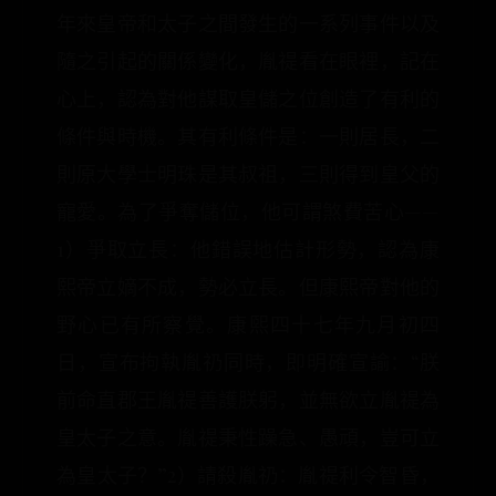
年來皇帝和太子之間發生的一系列事件以及
隨之引起的關係變化，胤禔看在眼裡，記在
心上，認為對他謀取皇儲之位創造了有利的
條件與時機。其有利條件是：一則居長，二
則原大學士明珠是其叔祖，三則得到皇父的
寵愛。為了爭奪儲位，他可謂煞費苦心——
1）爭取立長：他錯誤地估計形勢，認為康
熙帝立嫡不成，勢必立長。但康熙帝對他的
野心已有所察覺。康煕四十七年九月初四
日，宣布拘執胤礽同時，即明確宣諭：“朕
前命直郡王胤禔善護朕躬，並無欲立胤禔為
皇太子之意。胤禔秉性躁急、愚頑，豈可立
為皇太子？”2）請殺胤礽：胤禔利令智昏，