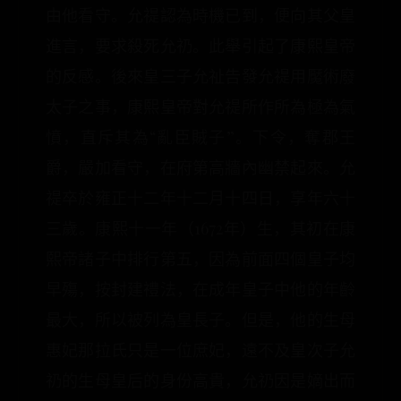
由他看守。允禔認為時機已到，便向其父皇
進言，要求殺死允礽。此舉引起了康熙皇帝
的反感。後來皇三子允祉告發允禔用魘術廢
太子之事，康熙皇帝對允禔所作所為極為氣
憤，直斥其為“亂臣賊子”。下令，奪郡王
爵，嚴加看守，在府第高牆內幽禁起來。允
禔卒於雍正十二年十二月十四日，享年六十
三歲。康熙十一年（1672年）生，其初在康
熙帝諸子中排行第五，因為前面四個皇子均
早殤，按封建禮法，在成年皇子中他的年齡
最大，所以被列為皇長子。但是，他的生母
惠妃那拉氏只是一位庶妃，遠不及皇次子允
礽的生母皇后的身份高貴，允礽因是嫡出而