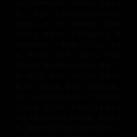
四十三年甲申八月十二日申時生，母為妾王
氏，王忠之女；乾隆三十七年壬辰十二月五
日卯時卒，年六十九。嫡妻輝和氏，副都統
伯濟之女；側室孫氏，監生孫國弼之女；妾
伊爾根覺羅氏，三等侍衛八十三之女；妾孫
氏，孫正之女；妾江氏，江瑞之女；另室所
居妾杜氏，四品典衛杜世甘之女；妾侯氏，
侯什備之女；妾孫氏，孫昭之女；另室所居
妾江氏，江祜之女；妾孫氏，孫國英之女。
九子：長子四等侍衛永公次子二等侍衛永凡
三子永存，四子永托，子永乾六子永步七子
永玖八子永介九子輔國公永揚。第三子弘
韋，康熙四十四年乙酉七月初七日寅時生，