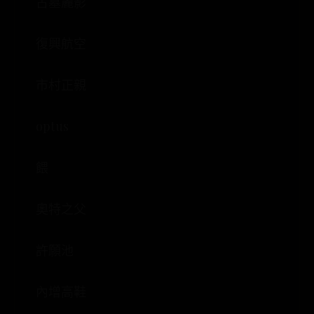
古墓麗影
復興航空
市村正親
optus
餵
奧特之父
許願池
內增高鞋