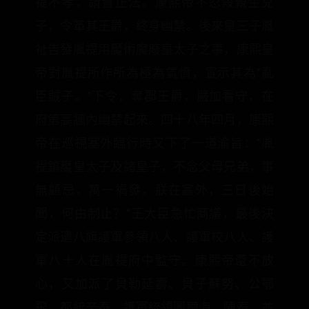
禔不孝，請置正法。康熙帝不忍殺親生兒
子，令革其王爵，終身幽禁。後來皇三子胤
祉告發胤禔用魘術魔廢皇太子之事，康熙皇
帝對胤禔所作所為極為氣憤，宣示其為"亂
臣賊子。"下令，奪郡王爵，嚴加看守，在
府第高牆內幽禁起來。四十八年四月，康熙
帝在巡視塞外臨行時又下了一道渝旨："胤
禔鎮魘皇太子及諸皇子，不念父母兄弟，事
無顧忌，萬一禍發，朕在塞外，三日後始
聞，何由制止？"王大臣急忙商議，最後決
定派遣八旗護軍參領八人、護軍校八人、護
軍八十人在胤禔府中監守。康熙帝還不放
心，又加派了貝勒延壽、貝子蘇努、公鄂
飛、都統辛泰、護軍統領圖爾海、陳泰，並