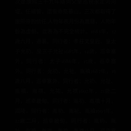
次是康熙三十九年隨同父皇巡視永定河河
堤，任總管，還銜命祭華山。三次都取得了
康熙帝的信任.人物年表月份為農曆，人物年
齡為虛齡。此表為不完全統計。1683年，12
歲六月，避暑。同行者：孝莊文皇后、皇太
子允礽、皇三子允祉1685年，14歲，巡幸塞
外。同行者：太子1686年，15歲，巡幸塞
外。同行者：允礽、允祉、胤禛1687年，16
歲八月，巡幸塞外。同行者：允礽、允祉、
胤禛、胤祺、允祐、允禩1692年，21歲二
月，巡幸畿甸。同行者：胤礽、胤禛十月，
謁陵。同行者：胤礽、胤祉、胤禛1693年，
22歲二月，巡幸畿甸。同行者：胤礽、胤
祉、胤禛、胤祺、胤祐、胤禩八月，巡幸塞