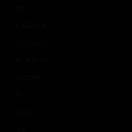
灑水器
航海王劇場版：Z
HTC One M8
最強會長黑神
經前症候群
狼犬丹尼
花生糖
HUB