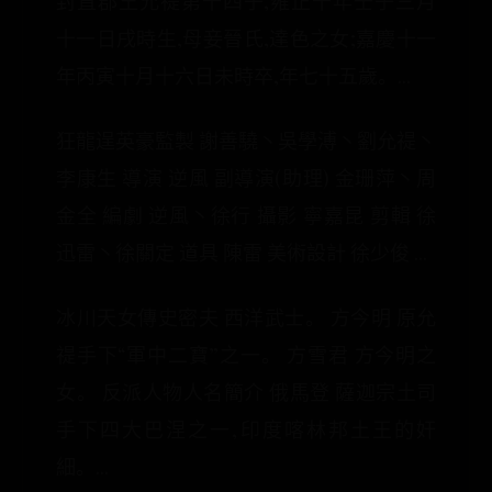
封直郡王允禔第十四子,雍正十年壬子三月
十一日戌時生,母妾晉氏,達色之女;嘉慶十一
年丙寅十月十六日未時卒,年七十五歲。...
狂龍逞英豪監製 謝善驍丶吳學溥丶劉允禔丶
李康生 導演 逆風 副導演(助理) 金珊萍丶周
金全 編劇 逆風丶徐行 攝影 寧嘉昆 剪輯 徐
迅雷丶徐關定 道具 陳雷 美術設計 徐少俊 ...
冰川天女傳史密夫 西洋武士。 方今明 原允
禔手下“軍中二寶”之一。 方雪君 方今明之
女。 反派人物人名簡介 俄馬登 薩迦宗土司
手下四大巴涅之一,印度喀林邦土王的奸
細。...