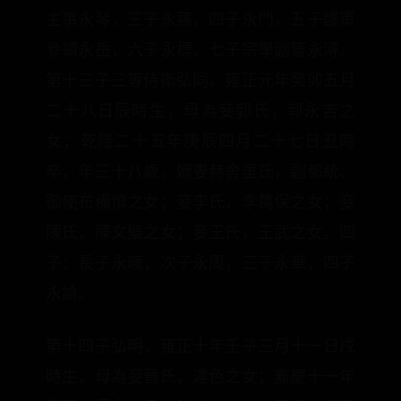
主事永琴，三子永蓀，四子永門，五子護軍
參領永岳，六子永標，七子宗學副管永潯。
第十三子三等侍衛弘同，雍正元年癸卯五月
二十八日辰時生，母為妾郭氏，郭永吉之
女；乾隆二十五年庚辰四月二十七日丑時
卒，年三十八歲。嫡妻赫舍里氏，副都統、
御使布備慎之女；妾李氏，李萬保之女；妾
陳氏，陳文璧之女；妾王氏，王武之女。四
子：長子永曠，次子永周，三子永華，四子
永論。
第十四子弘明，雍正十年壬子三月十一日戌
時生，母為妾晉氏，達色之女；嘉慶十一年