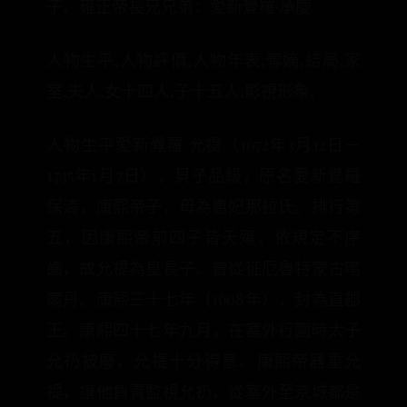
子、雍正帝長兄兄弟：愛新覺羅·承慶
人物生平,人物評價,人物年表,奪嫡,結局,家
室,夫人,女十四人,子十五人,影視形象,
人物生平愛新覺羅·允禔（1672年3月12日－
1735年1月7日），貝子品級，原名愛新覺羅
保清，康熙帝子，母為惠妃那拉氏。排行第
五，因康熙帝前四子皆夭殤，依規定不序
齒，故允禔為皇長子。曾從征厄魯特蒙古噶
爾丹。康熙三十七年（1698年），封為直郡
王。康熙四十七年九月，在塞外行圍時太子
允礽被廢，允禔十分得意。康熙帝器重允
禔，讓他負責監視允礽，從塞外至京城都是