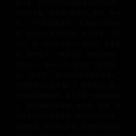
面之事，而且大阿哥有謀殺皇太子的企圖。
資料原文載：張明德一案審結，胤禟、胤禎
供：“八阿哥曾語我等：‘有看相人張姓者
雲，皇太子行事兇惡已極，彼有好漢，可謀
行刺。我（指八阿哥本人）謂之曰，此事甚
大，爾何等人，乃輒敢出口，爾有狂疾耶？
爾設此心，斷乎不可，因逐之（張明德）
去。”胤禩供：“曾以此語告諸阿哥是實。”
問張明德口供亦無異。5）鎮魘胤礽：皇三
子胤祉向康熙揭發：皇長子與一個會巫術的
人（蒙古喇嘛巴漢格隆）有來往。經查，發
現胤禔用巫術鎮魘胤礽，陰謀暗害親兄弟，
並有物證。其母惠妃絕望，向康熙帝奏稱胤