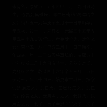
未有名，康熙五十五年丙申二月十九日丑時
生，母為妾吳雅氏，郎中巴奇納/務達哈之
女；康熙五十九年庚子五月十一日未時卒，
年五歲。第十一子未有名，康熙五十五年丙
申五月十九日寅時生，母為妾晉氏，達色之
女；康熙五十八年己亥三月十一日巳時卒，
年四歲。第十二子奉恩將軍弘晌，康熙五十
七年戊戌二月十九日亥時生，母為妾高氏，
高登科之女；乾隆四十六年辛丑三月十五日
子時卒，年六十四歲。嫡妻寧古塔氏，按察
使多綸之女；妾崔氏，崔巴格之女；妾崔
氏，德貴之女；妾賈黑子之女；妾良氏，良
廣泰之女。七子：長子奉恩將軍永多，次子