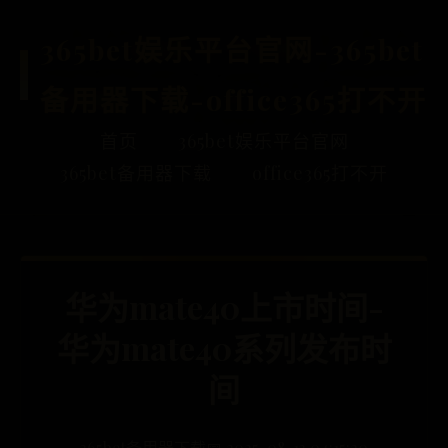
365bet娱乐平台官网-365bet
备用器下载-office365打不开
首页
365bet娱乐平台官网
365bet备用器下载
office365打不开
华为mate40上市时间-
华为mate40系列发布时
间
365bet备用器下载
📅 2025-08-13 04:15:20