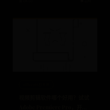
📅 08-10
👁️ 4485
office365打不开
视频剪辑软件哪个好用？试试
Adobe Premiere Pro，开启