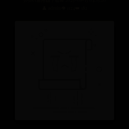
👤 admin
👁️ 1124
👑 182