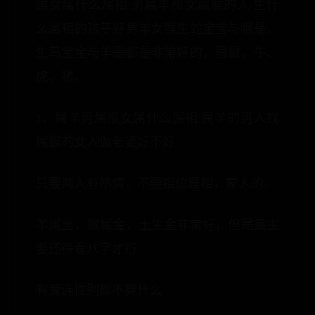
猴女属什么属相:男属羊和女属猴的人 生什
么属相的孩子好男羊女猴生蛇宝宝与猴是，
生马宝宝与羊是都是非常好的，忌鼠、牛、
虎、猪。
2、属羊男属猴女属什么属相:属羊的男人找
属猴的女人做老婆好不好
只要两人有感情，不要相信属相，蒙人的。
羊属土，猴属金，土生金非常好，但是最主
要还得看八字才行
有爱连性别都不算什么