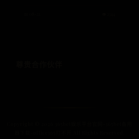
📅 08-22
👁️ 2344
尊贵合作伙伴
Copyright ©
2026
365bet娱乐平台官网-365bet备用
器下载-office365打不开 All Rights Reserved.