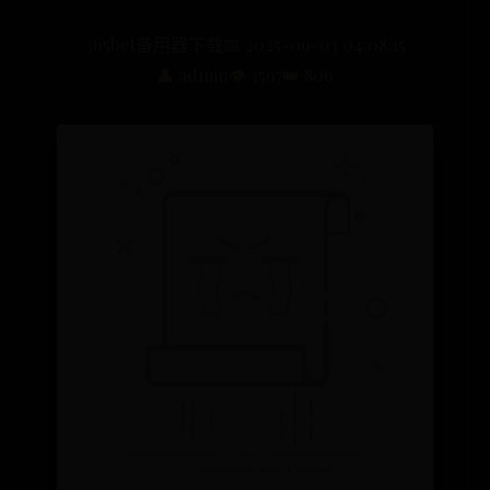
365bet备用器下载
📅 2025-09-03 04:08:15
👤 admin
👁️ 3597
👑 806