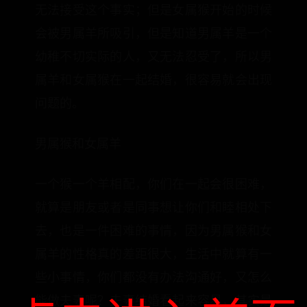
无法接受这个事实；但是女属猴开始的时候
会被男属羊所吸引，但是知道男属羊是一个
幼稚不切实际的人，又无法忍受了，所以男
属羊和女属猴在一起结婚，很容易就会出现
问题的。
男属猴和女属羊
一个猴一个羊相配，你们在一起会很困难，
就算是朋友或者是同事想让你们和睦相处下
去，也是一件困难的事情，因为男属猴和女
属羊的性格真的差距很大，生活中就算有一
些小事情，你们都没有办法沟通好，又怎么
能做夫妻呢？夫妻结婚看起来容易，其实是