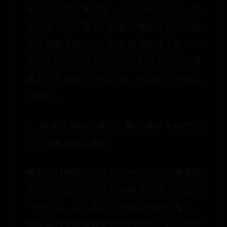
候，又发现女属猴是一个城府太深的人，又
无法接受这个事实；但是女属猴开始的时候
会被男属羊所吸引，但是知道男属羊是一个
幼稚不切实际的人，又无法忍受了，所以男
属羊和女属猴在一起结婚，很容易就会出现
问题的。
4、属羊男属猴女属什么属相:属羊与猴相配
吗？男属羊和女属猴
属羊的和属猴的合适吗？严格来说男属羊和
女属猴相处，只有十分钟热度一样，想要在
一些时间，那么男属羊和女属猴就困难了，
男属羊和女属猴都爱新奇的事物，对于感情