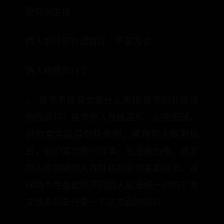
更何况生肖
两人都感觉合适就好，不要乱信！
俩人相爱就行了
3、属羊男属猴女属什么属相:属羊的和属猴
的合适吗？属羊的人性格温和、心思细腻，
但也常常显得有些悲观；属猴的人聪明机
智，他们喜欢即兴作事，应变能力强；属羊
的人和属猴的人在性格方面的差距极大，这
样两个性格截然不同的人能凑成一对吗？本
文就来简单分享一下这方面的知识：