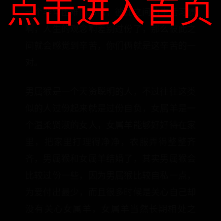
点击进入首页
一个非常困难的事情，彼此之间的生活习惯
啊，人生的观念啊差别过份了，那么彼此之
间就会感觉到辛苦，你们俩就是这辛苦的一
对。
男属猴是一个天资聪明的人，不过往往这类
似的人过份起来就是过份自负，女属羊是一
个温柔贤淑的女人，女属羊能够好好待在家
里，把家里打理得净净，衣服弄得整整齐
齐，男属猴和女属羊结婚了，其实男属猴会
比较过份一些，因为男属猴比较自私一点，
为爱付出最少，而且很多时候是关心自己却
没有关心女属羊，女属羊当然长期相处之