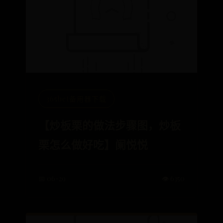
365bet备用器下载
【炒板栗的做法步骤图，炒板
栗怎么做好吃】阑悦悦
📅 06-29
👁️ 6350