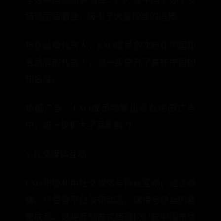
场巡回演唱会，吸引了大量粉丝的追捧。
担任品牌代言人：EXO成员多次担任中国知
名品牌的代言人，进一步提升了其在中国的
知名度。
拍摄广告：EXO成员频繁出现在中国广告
中，进一步扩大了其影响力。
3. 社交媒体互动
EXO积极利用社交媒体与粉丝互动，通过微
博、抖音等平台发布动态，保持与粉丝的紧
密联系。这种互动方式使得EXO在中国市场