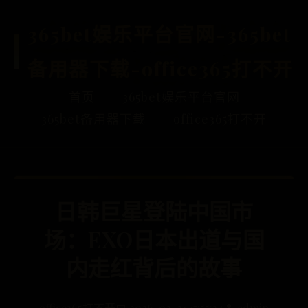
365bet娱乐平台官网-365bet
备用器下载-office365打不开
首页
365bet娱乐平台官网
365bet备用器下载
office365打不开
日韩巨星登陆中国市
场：EXO日本出道与国
内走红背后的故事
office365打不开
📅 2026-02-21 17:55:34
👤 admin