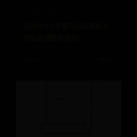
office365打不开
目前在WII平臺可以用經典手
柄玩的遊戲有哪些？
📅 09-20
👁️ 9945