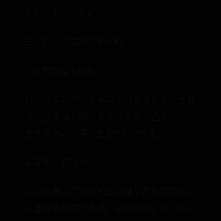
的粉丝群体不断扩大。
三、EXO的成功因素分析
1. 优质的音乐作品
EXO的音乐作品具有较高的质量，无论是旋
律还是歌词，都深受粉丝喜爱。这使得EXO
在中国市场获得了稳定的粉丝基础。
2. 成员们的努力
EXO成员们在出道前都经过了严格的训练，
具备较高的综合素质。在出道后，他们也一