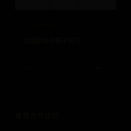
365bet备用器下载
攻城掠地卡箱子技巧
📅 11-01
👁️ 7729
尊贵合作伙伴