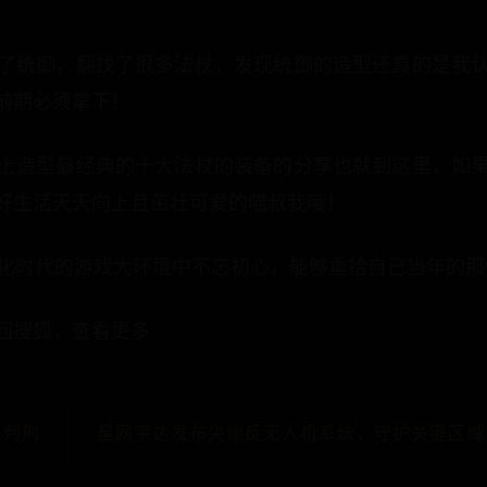
了统御，翻找了很多法杖，发现统御的造型还真的是我
前期必须拿下！
上造型最经典的十大法杖的装备的分享也就到这里，如
好生活天天向上且茁壮可爱的喵叔我哦！
餐化时代的游戏大环境中不忘初心，能够重拾自己当年的
回搜狐，查看更多
么判刑
星网宇达发布尖端反无人机系统，守护关键区域