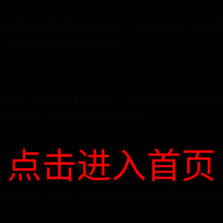
绝对是设计师脑洞大开的存在了，不能说经典，只能说
效，那份颜值回头率必须百分百！
鲁伊的，那么资深老熊T玩家，无论如何都不会忘记这
向不太适合，但是论仇恨那是杠杠的！
点击进入首页
，毕竟只有单独做过祈福任务的牧师才懂那任务的恐怖
相扶持才拿下它的，不知道各位有没有这样的实力单独完