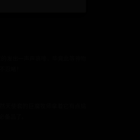
住的发出一声声哀嚎，毕竟此等神物
惨不忍睹！
虽然天使套的巨魔牧师拿着它有点尴
必备品了。