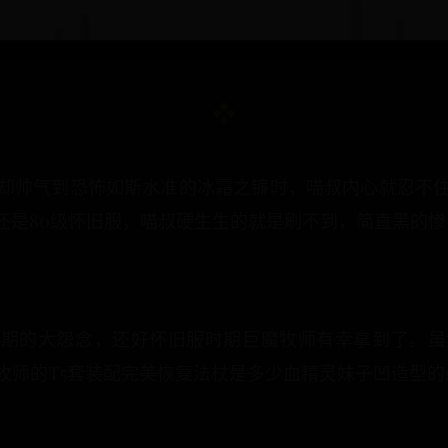
却帅气到恐怖如斯水准的冰霜之镰时，喵叔内心就忍不
C还是80级怀旧服，喵叔硬生生的就是刷不到，简直黑的
时期的大怨念，还好怀旧服时期巨魔牧师有幸拿到了。
牧师的T5套装配完美恢复法杖是多少血精灵妹子凹造型的