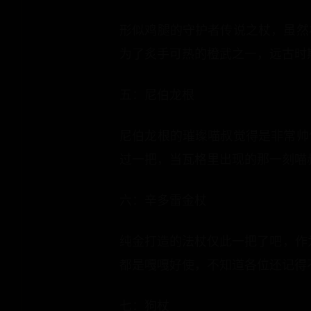
形似鸡腿的守护者传说之杖，虽然
为了炙手可热的橙武之一，远古时
五：尼伯龙根
尼伯龙根的璀璨喵叔觉得是非常帅
过一把，当瓦格里出现的那一刻喵
六：辛多雷金杖
纯金打造的法杖仅此一把了吧，作为
都是嘎嘎好使，不知道各位还记得
七：狗杖