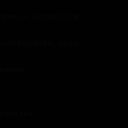
认知中唯一的，而且就熔火之心时期
果你还有更为高端的推荐，也欢迎指
那份魔兽情怀！
安全的技术突破 →