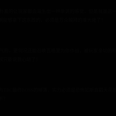
朴素的让玩家都会滋生出一种单调的感觉，但是就是这
期能够拿下这东西的，必须是万众膜拜的准大佬了！
气的，更何况还能召唤瓦格里为你作战，被玩家亲切的
叔只能说我心动了！
TBC最终BOSS的掉落，实力必须是恐怖如斯直戳天
不？