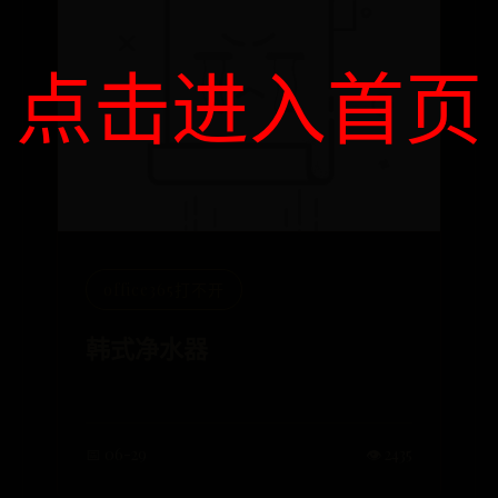
点击进入首页
office365打不开
韩式净水器
📅 06-29
👁️ 2435