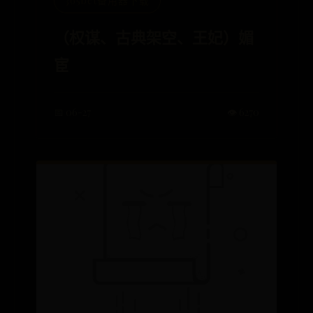
365bet备用器下载
（权谋、古典架空、王妃）媚
宦
📅 06-27
👁️ 6270