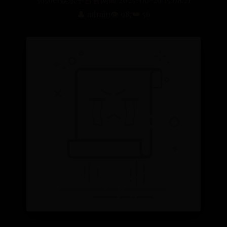
👤 admin
👁️ 987
👑 56