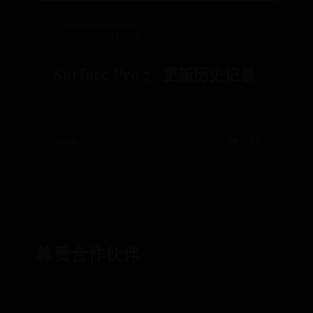
office365打不开
Surface Pro 7+ 更新历史记录
📅 06-27
👁️ 1282
尊贵合作伙伴