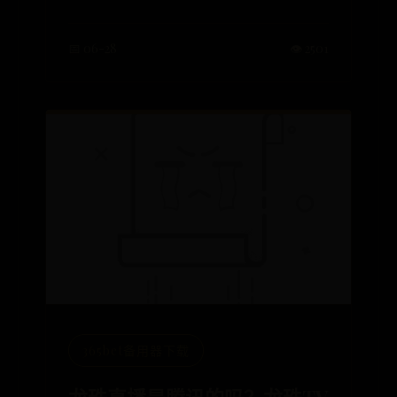
📅 06-28
👁️ 2501
365bet备用器下载