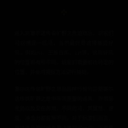
进入到塞尔达传说旷野之息游戏后，玩家们
可以捕捉一匹马，当然最好是选择捕捉好
马，例如253、王族白馬、445等，这些好马
的位置都有所不同，玩家们需要前往特定的
位置，并使用捕捉方法进行捕捉。
塞尔达传说旷野之息马匹排行榜马匹是塞尔
达传说旷野之息中非常重要的道具，作用是
坐骑以及交任务用，不同的马，其属性、速
度、冲击力都有所不同，对于玩家们而言，
在挑选马的时候也要注意到这一点，下面是