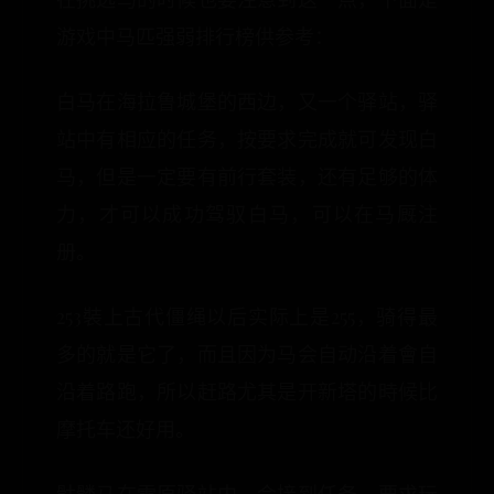
游戏中马匹强弱排行榜供参考：
白马在海拉鲁城堡的西边，又一个驿站，驿
站中有相应的任务，按要求完成就可发现白
马，但是一定要有前行套装，还有足够的体
力，才可以成功驾驭白马，可以在马厩注
册。
253裝上古代僵绳以后实际上是255，骑得最
多的就是它了，而且因为马会自动沿着會自
沿着路跑，所以赶路尤其是开新塔的時候比
摩托车还好用。