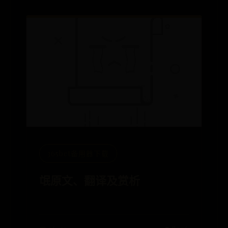
365bet备用器下载
氓原文、翻译及赏析