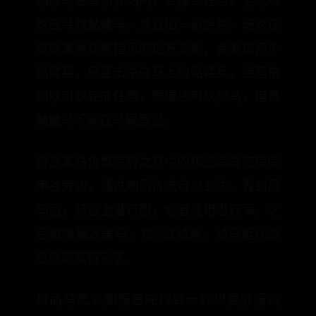
骷髅马在雪原驿站内，会接到任务，要求玩
家去寻找骷髅马，并且拍一张照片。玩家在
夜晚来到任务指示的地方之后，会发现两个
骷髅兵，只要击杀在马上的骷髅兵，给马拍
照就可以完成任务，顺便还可以骑马，但是
骷髅马不能在马厩登记。
极品黑马位置荒野之息中的极品黑马在库库
甲谷旁边，通过地图传送可以到达。看到黑
马后，装备上潜行服，或者使用潜行草，之
后慢慢靠近黑马，按A键骑乘，骑马逛几圈
后就能获得它了。
极品马怎么驯服首先找到一匹想要驯服的