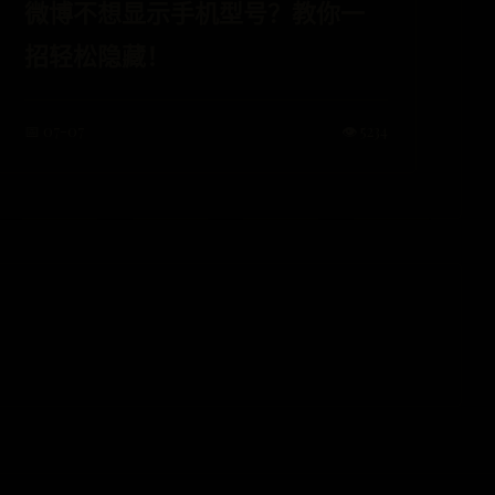
微博不想显示手机型号？教你一
招轻松隐藏！
📅 07-07
👁️ 5234