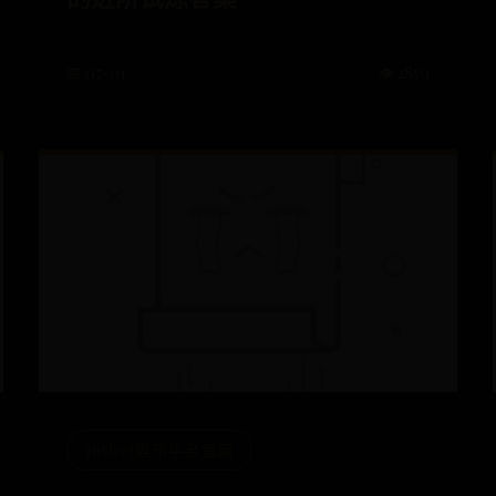
📅 07-01
👁️ 2850
365bet娱乐平台官网