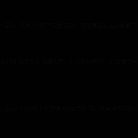
种选项。找到并点击“电池”选项，它通常位于主屏幕第二
电池使用情况的详细信息。在右侧边栏中，你会发现一
到过去24小时内每个应用程序的使用时间。这些信息将按