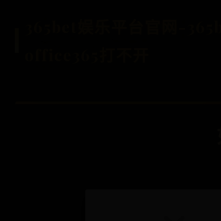
365bet娱乐平台官网-36
office365打不开