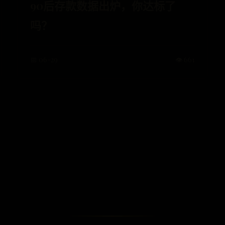
90后存款数据出炉，你达标了
吗？
📅 06-29
👁️ 661