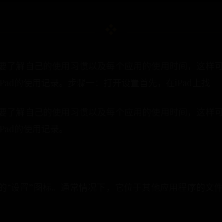
们想要了解自己的使用习惯以及每个应用的使用时间，这样
Pad的使用记录。步骤一：打开设置首先，在iPad上找
们想要了解自己的使用习惯以及每个应用的使用时间，这样
Pad的使用记录。
上的“设置”图标。通常情况下，它位于其他应用程序的