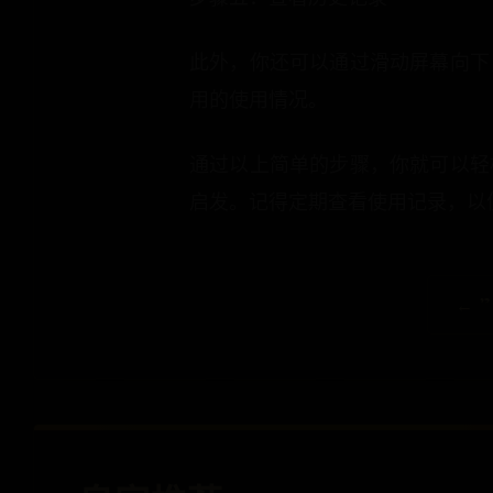
此外，你还可以通过滑动屏幕向下，
用的使用情况。
通过以上简单的步骤，你就可以轻
启发。记得定期查看使用记录，以便
← 