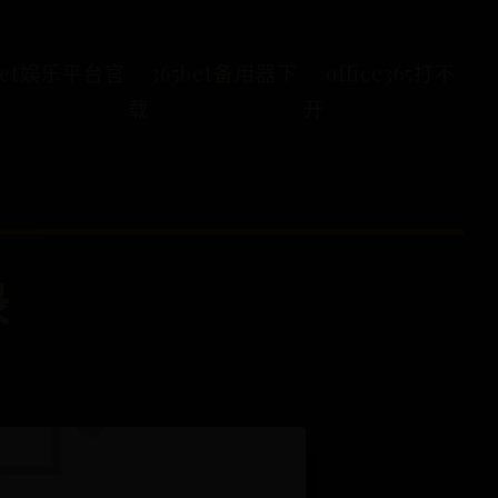
5bet娱乐平台官
365bet备用器下
office365打不
载
开
录