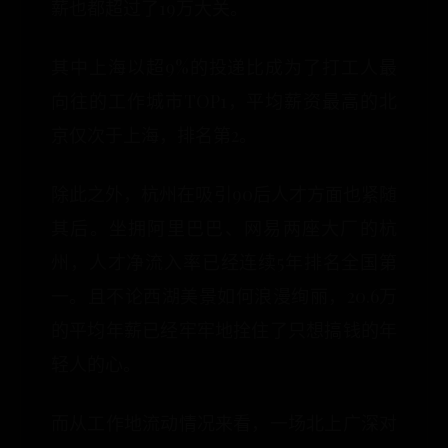
薪也都超过了19万大关。
其中上海以超9%的投递比成为了打工人最
向往的工作城市TOP1，平均薪资最高的北
京仅次于上海，排名第2。
除此之外，杭州在吸引90后人才方面也紧随
其后。坐拥阿里巴巴、网易两座大厂的杭
州，人才净流入率已经连续5年排名全国第
一。且不论西湖美景如何浪漫绚丽，20.6万
的平均年薪已经牢牢地拴住了只想搞钱的年
轻人的心。
而从工作地流动情况来看，一场北上广深对