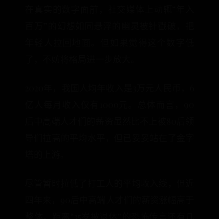
在真实的数字面前，社交媒体上动辄“年入
百万”的幻想如同悬浮的幽灵被针戳破，把
年轻人拉回地面。但如果觉得这个数字低
了，不妨将格局进一步放大。
2020年，我国人均年收入是3万元人民币，6
亿人每月收入仅有1000元。总体而言，90
后中高端人才们的薪资虽然比不上被80后领
导们拉高的平均水平，但已妥妥站在了金字
塔的上游。
尽管暂时拉低了打工人的平均收入线，但近
四年来，90后中高端人才们的薪资涨幅高于
整体。距离“35岁被退休”的恐怖传言还有几