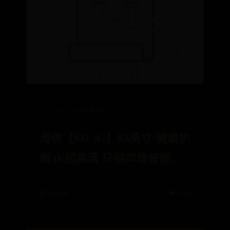
office365打不开
海信【88L5G】88英寸/健康护
眼4K超高清/环绕声场智能校
正/超薄电视机远场语音激光电
📅 06-28
👁️ 7791
视