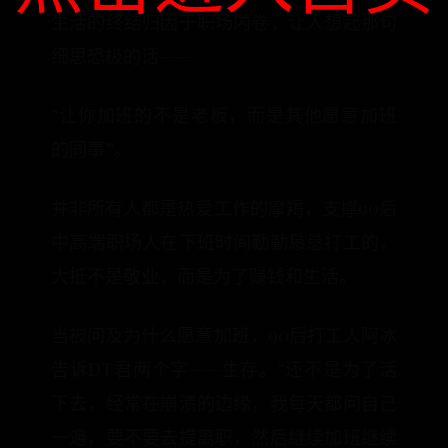
生活的终结归因于职场内卷，让人想起那句
细思恐极的话——
“让你加班的不是老板，而是其他愿意加班
的同事”。
并非所有人都是热爱工作的摩羯，支撑90后
中高端职场人在下班时间勤勤恳恳打工的，
大抵不是敬业，而是为了赚钱和生活。
当被问及为什么愿意加班，90后打工人阿冰
告诉DT君两个字——生存。“还不是为了活
下去，经常在崩溃的边缘，我每天都问自己
一遍，要不要去提离职，然后继续加班继续