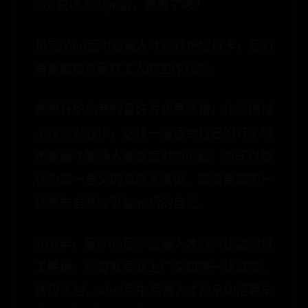
#02职场上的90后，都去了哪？
扒完了90后中高端人才的存折银行卡，我们
再来聊聊这届打工人的工作状态。
都说升职加薪的最好方式是跳槽，在跳槽找
工作的过程中，选择一座适合自己的打工城
市是每个职场人都要面对的问题。对于以搞
钱为第一要义的年轻人来说，薪资更高的一
线城市自然吸引着90后的目光。
2021年，最令90后中高端人才心向往之的打
工胜地，恰好就是北上广深四座一线城市。
线级优越，对90后中高端人才的平均招聘年