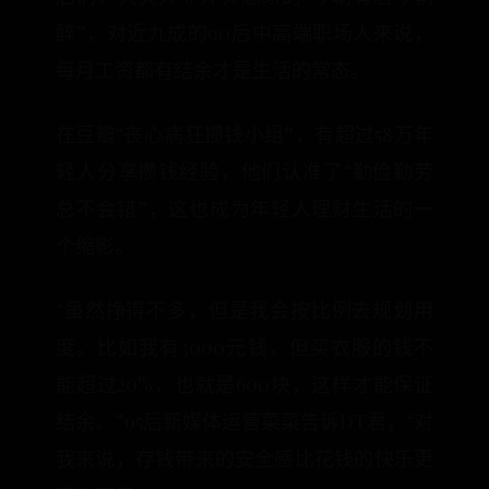
醉”，对近九成的90后中高端职场人来说，
每月工资都有结余才是生活的常态。
在豆瓣“丧心病狂攒钱小组”，有超过58万年
轻人分享攒钱经验，他们认准了“勤俭勤劳
总不会错”，这也成为年轻人理财生活的一
个缩影。
“虽然挣得不多，但是我会按比例去规划用
度。比如我有3000元钱，但买衣服的钱不
能超过20%，也就是600块，这样才能保证
结余。”95后新媒体运营菜菜告诉DT君，“对
我来说，存钱带来的安全感比花钱的快乐更