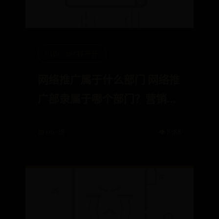
office365打不开
网络推广属于什么部门 网络推
广部隶属于哪个部门？营销
部？市场部？还是其它部？或
📅 06-28
👁️ 8388
者独立的？