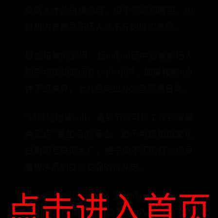
高端人才的拼搏态度。但不管逃到哪里，加
班和内卷都是职场人逃不开的现实难题。
根据猎聘的调研，超9成90后中高端职场人
的平均加班时间在1-3个小时，如果按照6点
钟下班来算，七九点走出办公室只是日常。
“随时随地被call，遇到节点可以工作到凌晨
两三点”是生活的常态。更不用提加班文化
过剩的互联网大厂，格子间不灭的灯光记录
着程序员们变秃变强的奋斗史。
点击进入首页
在上榜的加班原因中，近七成90后中高端人
才由于工作量大而加班，超56%的人将下班