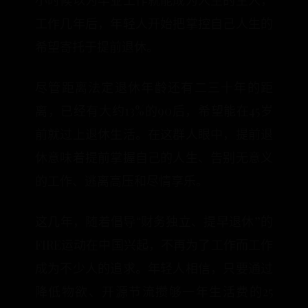
小时候以为毕业工作就能成为人生的主人，
工作几年后，年轻人开始把掌控自己人生的
希望寄托于提前退休。
尽管距离法定退休年龄还有二三十年的距
离，已经有大约13%的90后，希望能在45岁
前就过上退休生活。在这群人眼中，提前退
休意味着提前掌握自己的人生、告别无意义
的工作、逃离高压和尽情享乐。
这几年，随着倡导“财务独立、提早退休”的
FIRE运动在中国兴起，不再为了工作而工作
成为不少人的追求。年轻人相信，只要通过
降低物欲、开源节流攒够一年生活费的25