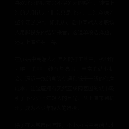
喜欢北京的朋友舍不得冬天的暖气，钟情上
海的人则认为“北京只是北京，上海意味着
整个江浙沪”。如果从90后中高端人才职场
人用脚投票的结果来看，这道单项选择题，
还是上海略胜一筹。
在90后中高端人才流入的打工地中，杭州作
为唯一的非一线有些亮眼。丰富的就业机
会、逼近一线的薪资待遇和低于一线的住房
成本，让这座拥有天然互联网基因的城市吸
引了不少沪上年轻人的目光。从上海来到杭
州，成为不少年轻人的选择。
除了在大城市间流转，不少90后中高端人才