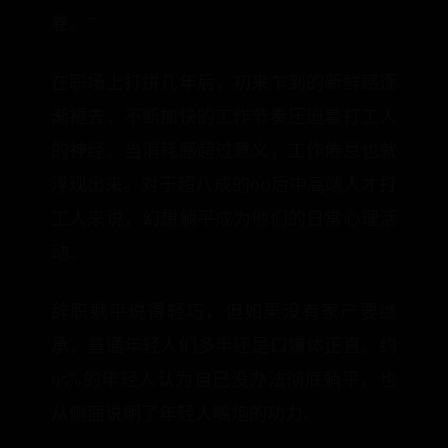
卷。”
在职场上打拼几年后，初来乍到的新鲜感逐
渐褪去，不断加快的工作节奏压迫着打工人
的神经。当消耗感超过意义，工作倦怠也就
浮现出来。对于超八成的90后中高端人才打
工人来说，幻想躺平成为他们的日常心理活
动。
辞职躺平说得轻巧，但如果没有家产要继
承，普通年轻人们多半还是口嫌体正直。约
95%的年轻人认为自己没办法彻底躺平，也
从侧面说明了年轻人嘴炮的功力。