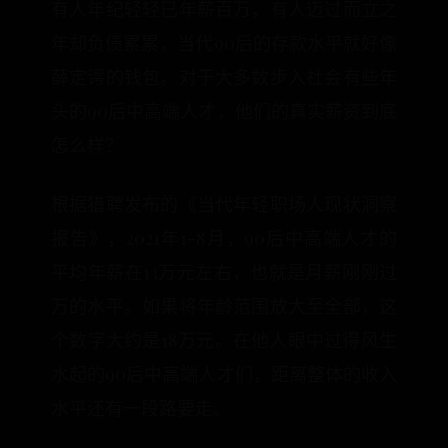
有人年纪轻轻已年薪百万，有人迈过而立之
年却负债累累，当代90后的存款水平就好像
薛定谔的钱包。对于大多数步入社会有些年
头的90后中高端人才，他们的真实薪资到底
怎么样？
根据猎聘发布的《当代年轻职场人现状洞察
报告》，2021年1-8月，90后中高端人才的
平均年薪在13万元左右，也就是月薪刚刚过
万的水平。如果将年龄范围放大至全部，这
个数字大约是18万元。在他人眼中过得风生
水起的90后中高端人才们，距离整体的收入
水平还有一段路要走。