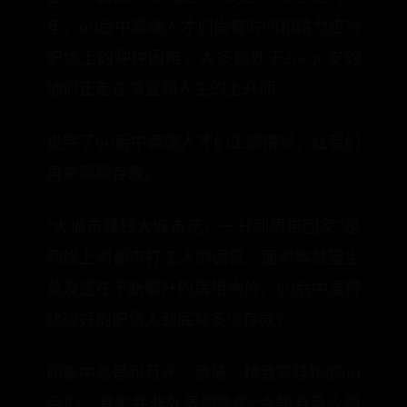
年，90后中高端人才们尚有时间和精力应对
职场上的种种困难，大多数处于20-30岁的
他们正走在事业和人生的上升期。
说完了90后中高端人才们工资情况，让我们
再来聊聊存款。
“大城市赚钱大城市花，一分别想带回家”是
网络上对都市打工人的调侃。面对本就望尘
莫及还在不断攀升的房租物价，90后中混得
比较好的职场人到底有多少存款？
印象中总是和月光、负债、精致穷挂钩的90
后们，其实并非外界想象的“今朝有酒今朝