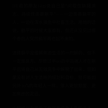
DT君的朋友Gigi说自己是“间歇性踌躇满
志，持续性羡慕躺平”——一边羡慕躺平的
人，一边在浑水摸鱼中社畜生活。用她的话
说，躺平的时候大家都有，但还从没见过哪
个卷的人突然躺平再也起不来的。
选择躺平是缓解焦虑生活的一剂解药，但不
一定是良方。尽管过半90后中高端人才在躺
平后将自己从无效竞争中解脱了出来，但如
果没有对人生清晰的规划和目标，就可能如
另外30%的年轻人一样，落入更加颓废、更
加焦虑的泥沼。