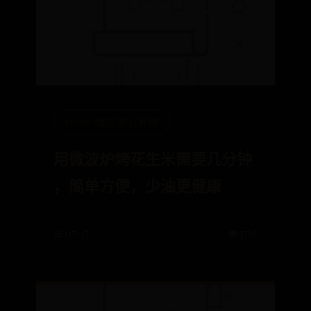
365bet娱乐平台官网
用微波炉烤花生米需要几分钟
，简单方便，少油更健康
📅 07-17
👁️ 3765