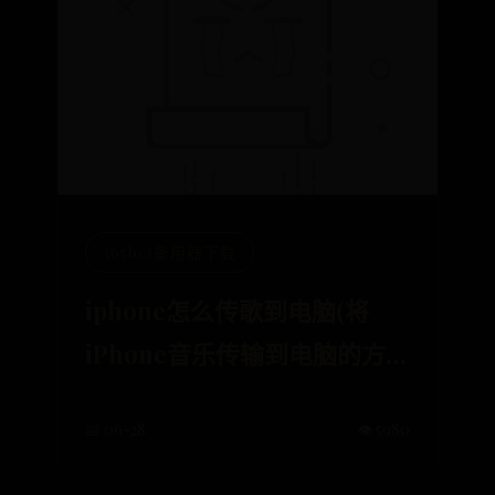
365bet备用器下载
iphone怎么传歌到电脑(将
iPhone音乐传输到电脑的方
法)
📅 06-28
👁️ 5980