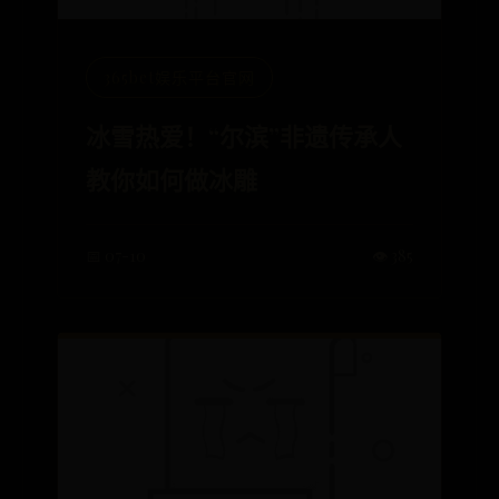
365bet娱乐平台官网
冰雪热爱！“尔滨”非遗传承人
教你如何做冰雕
📅 07-10
👁️ 385