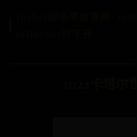
365bet娱乐平台官网-36
office365打不开
2022卡塔