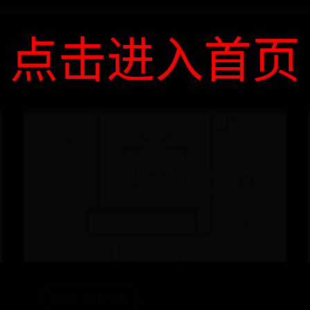
点击进入首页
office365打不开