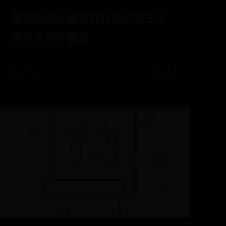
墨老将成五届世界杯历史第三人
布冯五次不能算
📅 06-29
👁️ 9832