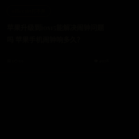
office365打不开
苹果升级到ios15能解决闹钟问题
吗 苹果手机闹钟响多久？
📅 07-01
👁️ 4908