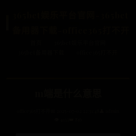
365bet娱乐平台官网-365bet
备用器下载-office365打不开
首页
365bet娱乐平台官网
365bet备用器下载
office365打不开
m端是什么意思
office365打不开
📅 2025-07-02 22:31:48
👤 admin
👁️ 4133
👑 816