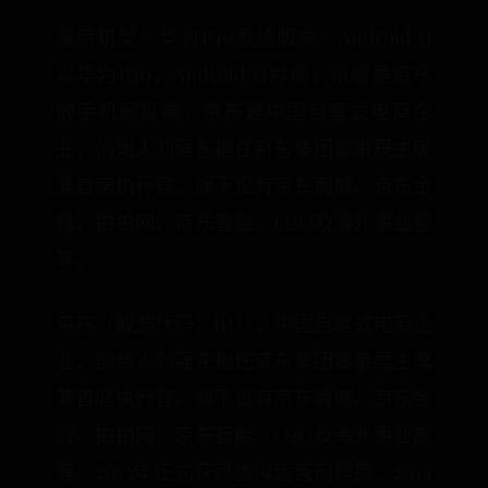
演示机型：华为P40系统版本：Android 11
以华为P40，Android 11为例，m端是京东
的手机网页端，京东是中国自营式电商企
业，创始人刘强东担任京东集团董事局主席
兼首席执行官。旗下设有京东商城、京东金
融、拍拍网、京东智能、O2O及海外事业部
等。
京东（股票代码：JD），中国自营式电商企
业，创始人刘强东担任京东集团董事局主席
兼首席执行官。旗下设有京东商城、京东金
融、拍拍网、京东智能、O2O及海外事业部
等。2013年正式获得虚拟运营商牌照。2014