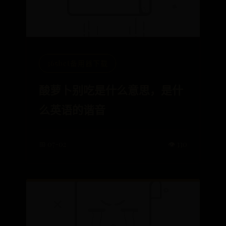
365bet备用器下载
酸萝卜别吃是什么意思，是什
么英语的谐音
📅 07-02
👁️ 330