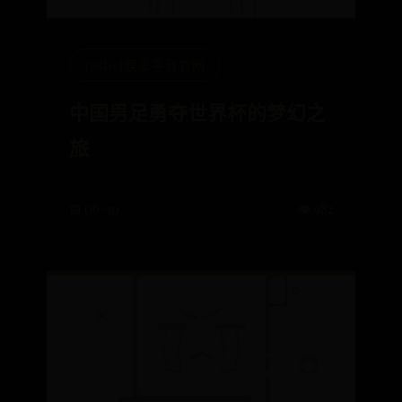
365bet娱乐平台官网
中国男足勇夺世界杯的梦幻之
旅
📅 06-30
👁️ 982