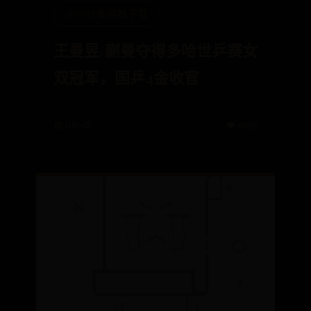
365bet备用器下载
王曼昱/蒯曼夺得多哈世乒赛女
双冠军，国乒4金收官
📅 06-28
👁️ 9055