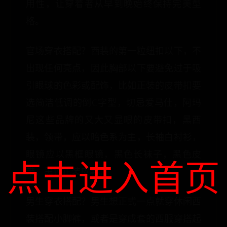
用性，让穿着者从早到晚始终保持完美型
格。
官场穿衣搭配？西装的第一粒纽扣以下，不
出现任何亮点，因此胸部以下要避免过于吸
引眼球的色彩或配饰，比如正装的皮带扣要
选简洁低调的倒C字型，切忌爱马仕，阿玛
尼这些品牌的又大又显眼的皮带扣，黑西
装，领带，应以暗色系为主，长袖白衬衫，
眼镜应以黑框眼镜，黑色长袜子，黑色皮
点击进入首页
带，黑色正装皮鞋。
男生穿衣搭配？男生想正式一点就穿休闲西
装搭配小脚裤，或者是穿成套的西服穿搭起