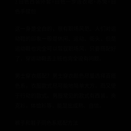
2 白色西装外套+白色一步连衣裙+赤兔+白
色手提包
这一身是全白的，很有职场风范。人们对运
动鞋的印象一般是休闲、运动、街头，但是
运动鞋也完全可以驾驭职场风，只要搭配好
了，穿运动鞋去上班也完全没有问题。
男士穿衣搭配？男士穿衣颜色尽量选择百搭
色系，衣服款式尽可能地简单大方，而又便
于行动的款式。男服常见的款式有西装，夹
克衫，体恤衫等，能显出成熟、自信。
裤子和鞋子同色系搭配方法