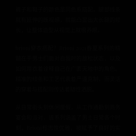
裤子和鞋子的颜色是同色系搭配，腿部线条
就有延伸的既视感，就能凸显出大长腿的修
长，让整体造型从视觉上就很养眼。
brioni穿衣搭配？Brioni 2021春夏系列的精
髓在于男士们面对自我时的放松状态，以及
如何用衣着诠释自己在广袤天地中的角色。
精准的线条和工艺代表着严谨克制，而灵活
的穿着与搭配则传达着随性洒脱。
从日常街头到休闲度假，从工作通勤到商务
宴会和派对，该系列涵盖了男士日常各个时
刻。Brioni标志性优雅，被赋予了良好的实