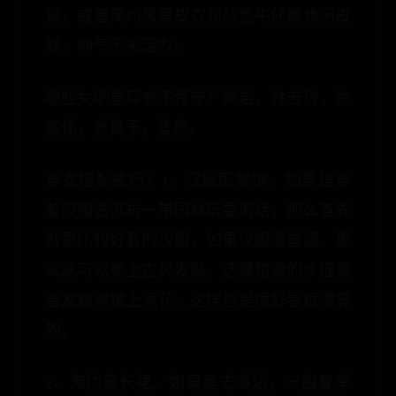
调，或者简约风黑皮衣和灰色牛仔裤休闲皮
鞋，帅气不失活力。
哪些女明星穿衣不保守？柳岩，林志玲，徐
熙悌，张馨予，蓝燕。
穿衣搭配技巧？1、汉服配发饰。如果是穿
着汉服去苏杭一带园林玩耍的话，那么首先
就是比较好看的汉服，如果汉服很普通，那
么就可以梳上古风发髻，选择精致的步摇或
者发簪来锦上添花，这样也是很好看很漂亮
的。
2、海边穿长裙。如果是去海边，一般夏季