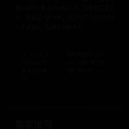
里的话可以穿上背心毛衣裙，就是里面是裙
子，外面套一件毛衣，我觉得深灰色系列的
就挺好看的，看得人也有气质。
← 2024五大
招商银行保险能买
热门行业总
吗？买银行保险产
结与2025展
品有风险吗？ →
望
皇家推荐