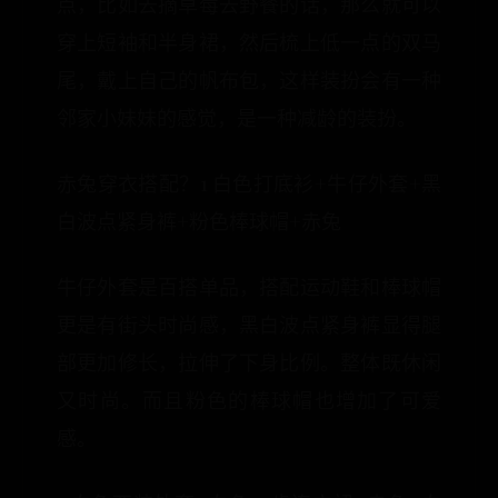
点，比如去摘草莓去野餐的话，那么就可以
穿上短袖和半身裙，然后梳上低一点的双马
尾，戴上自己的帆布包，这样装扮会有一种
邻家小妹妹的感觉，是一种减龄的装扮。
赤兔穿衣搭配？1 白色打底衫+牛仔外套+黑
白波点紧身裤+粉色棒球帽+赤兔
牛仔外套是百搭单品，搭配运动鞋和棒球帽
更是有街头时尚感，黑白波点紧身裤显得腿
部更加修长，拉伸了下身比例。整体既休闲
又时尚。而且粉色的棒球帽也增加了可爱
感。