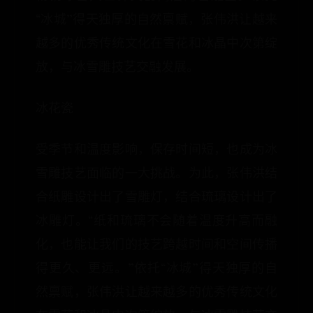
“冰城”得天独厚的自然禀赋，张伟洪让越来
越多的优秀传统文化在雪花和冰晶中次第绽
放，与冰雪雕技艺交融发展。
冰花瓷
受季节和温度影响，保存时间短，也成为冰
雪雕技艺面临的一大挑战。为此，张伟洪结
合纸雕设计出了雪雕灯，结合琉璃设计出了
冰雕灯。“纸和琉璃不会随着温度升高而融
化，也能让我们的技艺跨越时间和空间传播
得更久、更远。”依托“冰城”得天独厚的自
然禀赋，张伟洪让越来越多的优秀传统文化