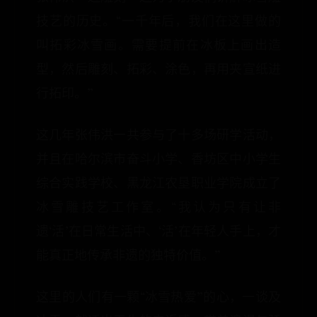
技艺的历史。“一千年后，我们在这里做的
叫拓彩冰雪画。需要提前在冰板上画出造
型，然后雕刻、拓彩、涂色，再用夹宣纸进
行拓印。”
这几年张伟洪一共参与了十多场研学活动，
并且在哈尔滨市奋斗小学、香坊区中小学生
综合实践学校、黑龙江农垦职业学院成立了
冰雪雕技艺工作室。“我认为只有让非
遗‘活’在日常生活中、‘活’在年轻人手上，才
能真正地传承非遗的独特价值。”
这里的人们有一颗“冰雪热爱”的心，一谈及