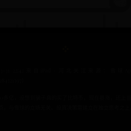
3-31 22:42来自iPad · 河北关注来源
/284321397）
00多亿，没想到骗子真的买了比特币，现在暴涨，还上
点，与雪球的立场无关。投资决策需建立在独立思考之上