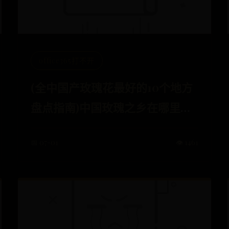
office365打不开
(全中国产玫瑰花最好的10个地方
盘点指南)中国玫瑰之乡在哪里？
全中国产玫瑰花最好的10个地方
📅 07-01
👁️ 1461
盘点