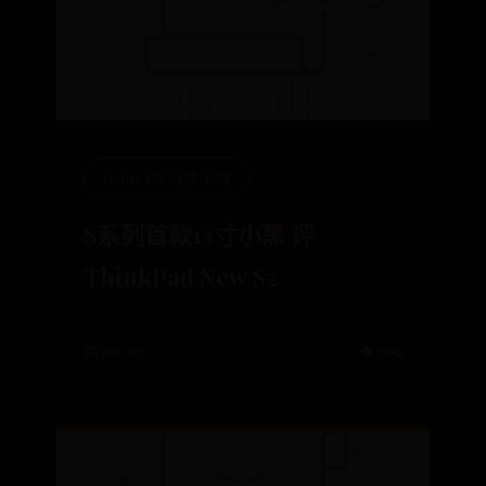
365bet备用器下载
S系列首款13寸小黑 评
ThinkPad New S2
📅 09-07
👁️ 209