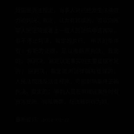
我国民诉法规定，当事人对已经发生法律效
力的判决、裁定，认为有错误的，可以向原
审人民法院或者上一级人民法院申请再审，
但不停止判决、裁定的执行。 申诉的条件
有：有新的证据，足以推翻原判决、裁定
的； 原判决、裁定认定事实的主要证据不足
的； 原判决，裁定适用法律确有错误的；
人民法院违反法定程序，可能影响案件正确
判决、裁定的； 审判人员在审理该案件时有
贪污受贿，徇私舞弊，枉法裁判行为的。
最新修订：2024-02-22