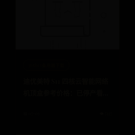
365bet备用器下载
迪优美特 S11 四核云智能网络
机顶盒参考价格：已停产看参
数
📅 07-03
👁️ 7237