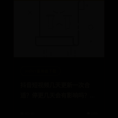
365bet备用器下载
抖音短视频几天更新一次合
适？停更几天会有影响吗？
2024-11-08 15:16:0710126浏览
📅 07-10
👁️ 2156