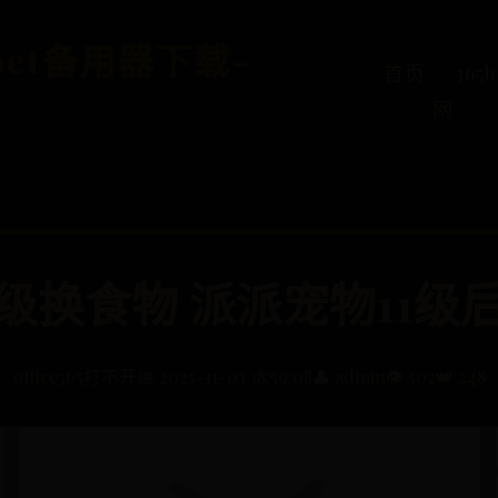
5bet备用器下载-
首页
36
网
级换食物 派派宠物11级
office365打不开
📅 2025-11-03 18:59:08
👤 admin
👁️ 502
👑 248