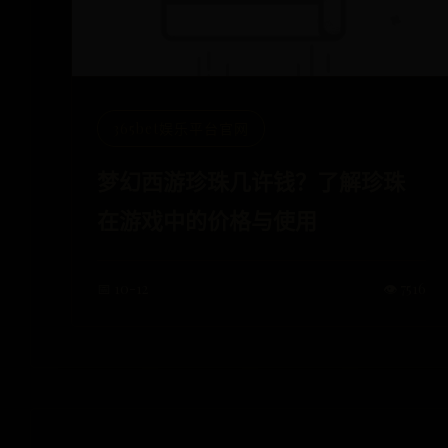
365bet娱乐平台官网
梦幻西游珍珠几许钱？了解珍珠
在游戏中的价格与使用
📅 10-12
👁️ 7516