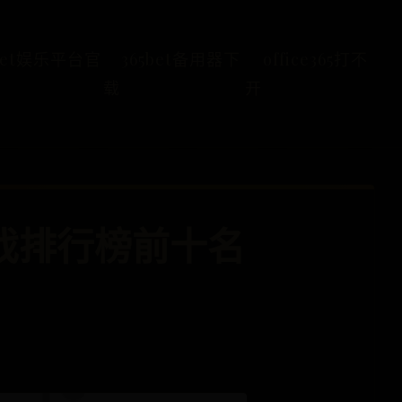
5bet娱乐平台官
365bet备用器下
office365打不
载
开
游戏排行榜前十名