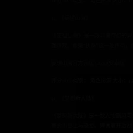
评分:10.0类别： 角色扮演 大小：10
3、《妄想山海》
《妄想山海》是一款非常奇幻的异
理景观。像是“扶桑”这一处传奇，
妄想山海官方正版 v2.0.8安卓版
评分:10.0类别： 角色扮演 大小：1.
4、《梦想新大陆》
《梦想新大陆》是一款人物画风可
奇的小岛上与恐龙、异兽展开激战