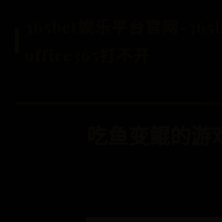
365bet娱乐平台官网-36
office365打不开
吃鱼变鲲的游戏