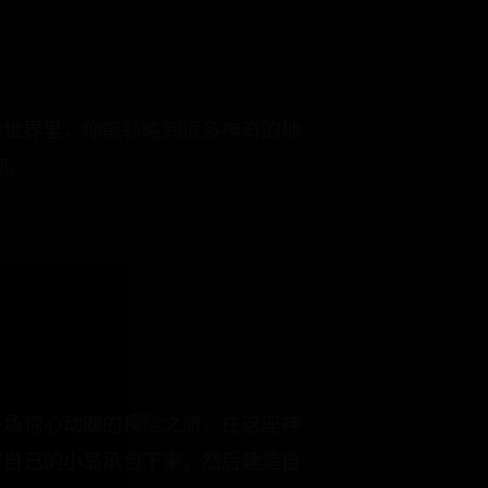
的世界里，你能领略到很多神奇的地
都。
一场惊心动魄的探险之旅，在这座神
将自己的小岛承包下来，然后建造自