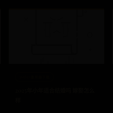
365bet备用器下载
2025年小年适合结婚吗 嫁娶怎么
样