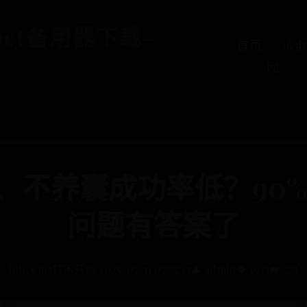
5bet备用器下载-
首页
36
网
、不养囊成功率低？90%
问题有答案了
office365打不开
📅 2025-07-11 07:25:21
👤 admin
👁️ 1953
👑 525