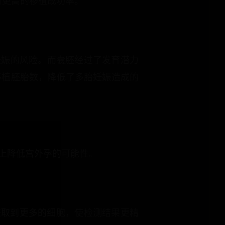
有更高的移植成功率。
胎妊娠的风险。而囊胚经过了发育潜力
移植胚胎数，降低了多胎妊娠造成的
上降低宫外孕的可能性。
测获取到更多的细胞，使检测结果更精