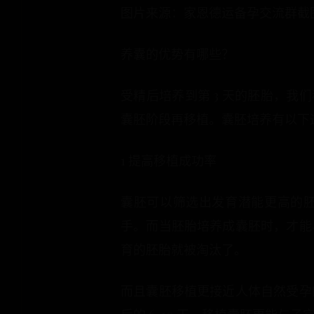
图片来源：家恩德运备孕交流群截
养囊的优势有哪些？
受精后培养到第 3 天的胚胎，我们
囊胚阶段再移植。囊胚培养有以下
1 提高移植成功率
囊胚可以筛选出发育潜能更高的胚
手。而当胚胎培养成囊胚时，才能
育的胚胎就被淘汰了。
而且囊胚移植更接近人体自然受孕