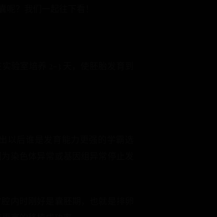
囊呢？我们一起往下看！
实验室培养 2-3 天，使胚胎发育到
辨出以后谁是发育能力更强的学霸选
因为染色体异常或基因组异常停止发
宫腔内时刚好是囊胚期，也就是排卵