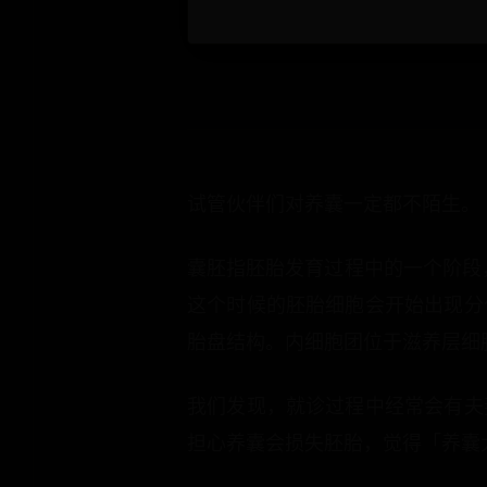
试管伙伴们对养囊一定都不陌生。
囊胚指胚胎发育过程中的一个阶段，
这个时候的胚胎细胞会开始出现分
胎盘结构。内细胞团位于滋养层细
我们发现，就诊过程中经常会有夫
担心养囊会损失胚胎，觉得「养囊