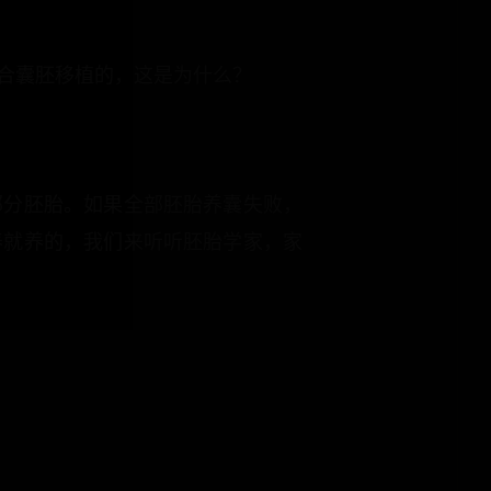
合囊胚移植的，这是为什么？
部分胚胎。如果全部胚胎养囊失败，
养就养的，我们来听听胚胎学家，家