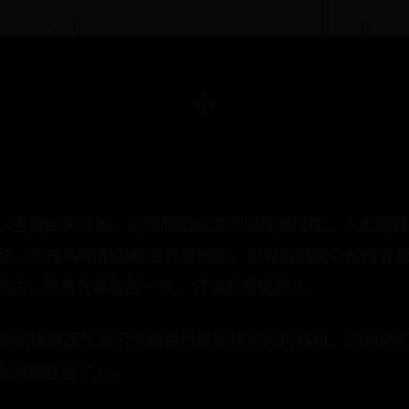
主要由囊胚腔、内细胞团和滋养层细胞组成。人类的囊胚
化，形成内细胞团和滋养层细胞。滋养层细胞会形成外
胞内，聚集在囊胚腔一侧，将来发育成胎儿。
妻明确跟医生表示想要进行囊胚培养后再移植，因为他
太浪费胚胎了」。