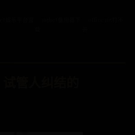
5bet娱乐平台官
365bet备用器下
office365打不
载
开
 试管人纠结的