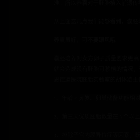
准。所以养囊对于胚胎植入前遗传
从上面这几点我们能够看到，囊胚
养囊虽好，可不要跟风哦
囊胚培养对女方卵子质量要求更高
就会造成没有胚胎可移植的情况，
恩德运医院胚胎实验室的胡体凌主
1、年龄 ≤ 35 岁。卵巢储备功
2、第三天优质胚胎数量在 3 个
3、排除子宫内膜异位症等因素，