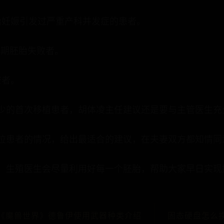
胎妊娠引发过严重产科并发症的患者。
裂期胚胎失败者。
查者。
少的首次移植患者，胡体凌主任建议还是要与主管医生充
位患者的情况，给出最适合的建议，在夫妻双方都知情同
，生殖医生会尽量利用好每一个胚胎，帮助大家早日实现
 《魔兽世界》德鲁伊使用武器种类介绍
固态硬盘怎么换