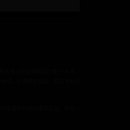
大多出现在受精后的第 5～6 天，
部单层，与透明带紧贴，将来发育成
们听说囊胚的成功率比较高。也有人