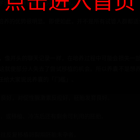
点击进入首页
学诊断或筛查者是必要的选择。
培养的优势很明显。即便如此，并不是所有试管人群都适
，像开头的聊天记录一样，在培养过程中可能会损失一
这就使部分人失去了尝试移植的机会。所以养囊不是想
任给大家说说养囊的「门槛」。
能相对良好，对促性腺激素反应好，胚胎发育良好。
以上，或移植、冷冻后还有剩余可利用的胚胎。
既往反复移植卵裂期胚胎未孕者。