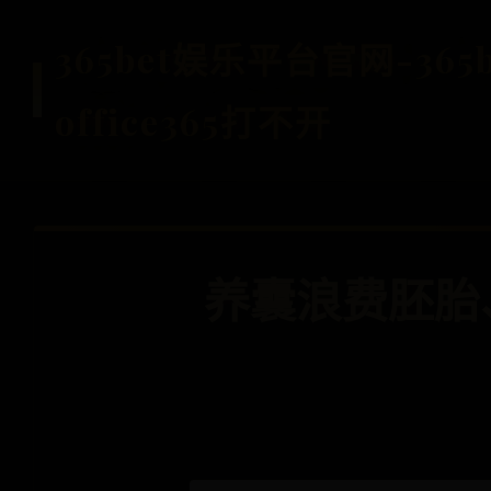
365bet娱乐平台官网-36
office365打不开
养囊浪费胚胎