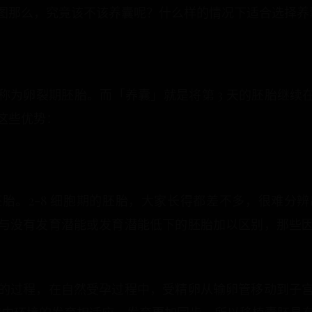
图那么，究竟该不该养囊呢？什么样的情况下适合选择养
称为卵裂期胚胎。而「养囊」就是将第 3 天的胚胎继续在
这些优势：
胎。2-8 细胞期的胚胎，大家长得都差不多，很难分
与没有发育潜能或发育潜能低下的胚胎加以区别，那些
的过程，在自然受孕过程中，受精卵从输卵管移动到子