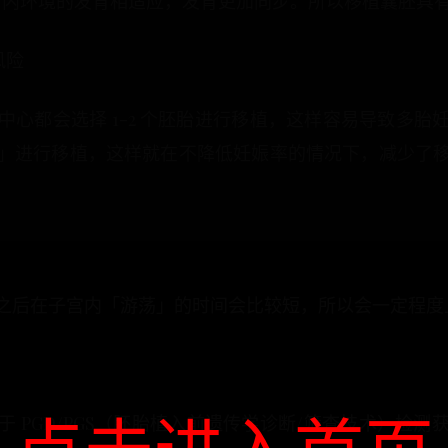
与子宫内环境的发育相适应，发育更加同步。所以移植囊胚具
风险
心都会选择 1-2 个胚胎进行移植，这样容易导致多
」进行移植，这样就在不降低妊娠率的情况下，减少了
之后在子宫内「游荡」的时间会比较短，所以会一定程度
 PGD/PGS（胚胎植入前遗传学诊断/筛查技术）检