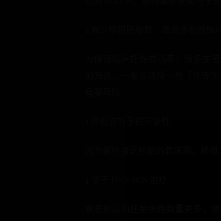
后的 6-10 天。移植囊胚更能
2 减少移植胚胎数，降低多胎妊娠
为保证临床妊娠成功率，很多生殖中
的筛选，一般会选择一枚「优等生
母婴风险。
3 降低宫外孕的可能性
因为囊胚接近胚胎的着床期，移植
4 便于 PGD/PGS 治疗
囊胚阶段的胚胎细胞数量更多，便于