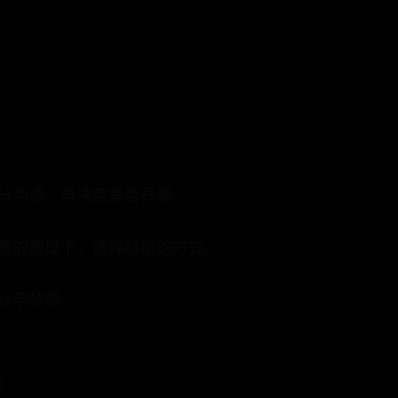
分沟通，再决定是否养囊。
意的前提下，选择移植的方式。
好孕梦想。
 →