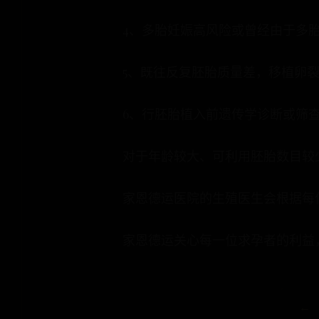
4、多胎妊娠高风险或曾经由于多
5、既往反复胚胎质量差，移植卵
6、行胚胎植入前遗传学诊断或筛
对于年龄较大、可利用胚胎数目较
家恩德运医院的生殖医生会根据每
家恩德运关心每一位求孕者的利益
←