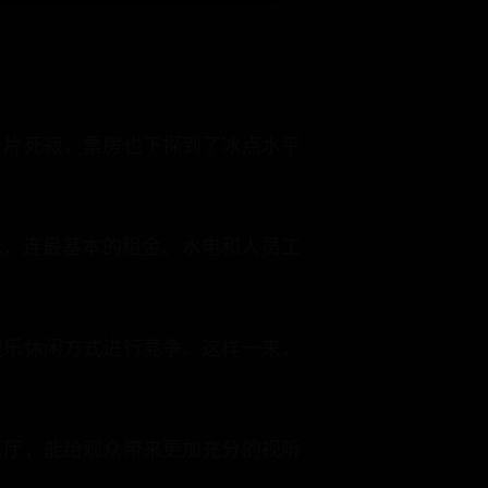
一片死寂，票房也下探到了冰点水平
0元，连最基本的租金、水电和人员工
娱乐休闲方式进行竞争。这样一来，
幕厅，能给观众带来更加充分的视听