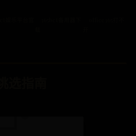
5bet娱乐平台官
365bet备用器下
office365打不
载
开
挑选指南