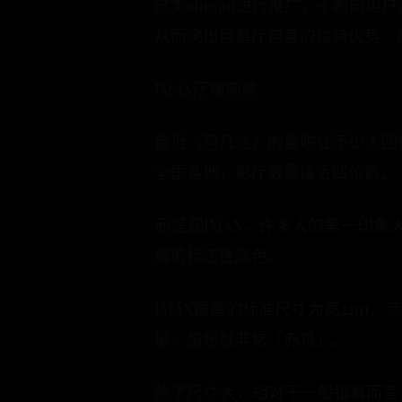
这类slogan进行推广，不断向
从而突出巨幕厅自身的独特优势：
IMAX厅映前秀
最近《阿凡达》的重映让不少人回
全国各地，影厅数量接近四位数。
而提起IMAX，许多人的第一印象
牌的标志性颜色。
IMAX银幕的标准尺寸为宽22m
影，想想就非常「赤鸡」。
除了尺寸大，相对于一般银幕而言，