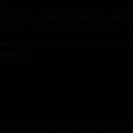
不同公司的竞争，特效影厅的种类也愈加丰富，很多观众甚
UXE、PRIME、Onxy等一系列品牌时，经常会一头雾水
效影厅，尝试梳理不同品牌的差异与优劣，帮助大家更
加明确的选择。
。
。
就是在强调这种极限的大。进入中国市场这些年，IMAX