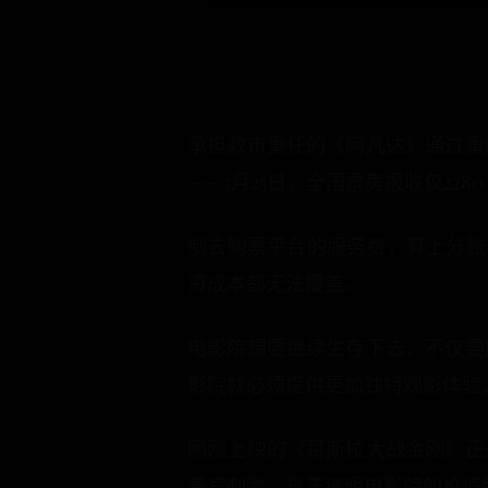
承担救市重任的《阿凡达》通过重
——3月25日，全国票房报收仅2280
刨去购票平台的服务费，算上分账比
资成本都无法覆盖。
电影院想要继续生存下去，不仅要
影院就必须提供更加独特观影体验
刚刚上映的《哥斯拉大战金刚》正
感官刺激，真正证明电影院的价值