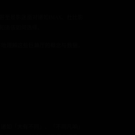
至是影迷面对诸如IMAX、杜比影
，不知道该如何选择。
好地理解这些巨幕厅的概念与数据，
也以诸如「大有不同」、「不同凡响」