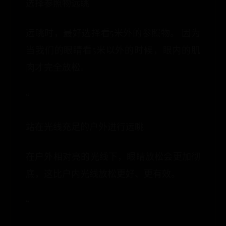
选择参照物远眺
远眺时，最好选择看5米外的参照物。 因为
当我们的眼睛看5米以外的时候，眼内的肌
肉才完全放松。
“
站在光线充足的户外进行远眺
在户外相对亮的光线下，眼睛放松会更加彻
底，这比户内光线放松更好、更有效。
“