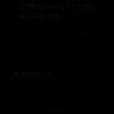
奇迹暖暖小屋攻略大全 奇迹暖
暖玩法规则攻略
📅 07-09
👁️ 1968
尊贵合作伙伴