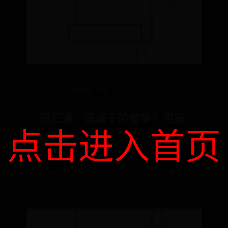
365bet备用器下载
班汇通：低调下的奢华？可投
点击进入首页
性分析。
📅 09-06
👁️ 7525