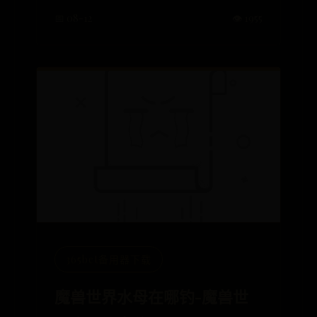
📅 08-12
👁️ 1955
365bet备用器下载
魔兽世界水母在哪钓-魔兽世