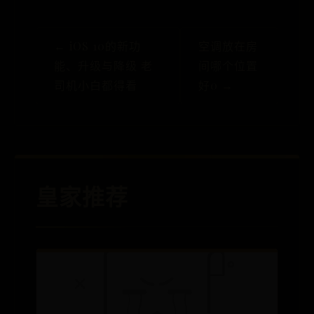
← iOS 10的新功
空调放在房
能、升级与降级 老
间哪个位置
司机小白都得看
好0 →
皇家推荐