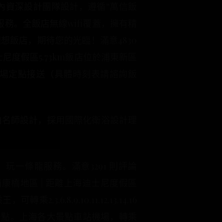
內資深設計團隊設計，遵循“萬信飯
務。全飯店無線wifi覆蓋，擁有精
飯店，期待您的光臨！滿意4830
士尼度假區5.73km飯店位於浦東新區
場定點接送（具體時刻表請諮詢飯
由名師設計，採用國際化衛浴設計理
一條龍服務。滿意3291 則評論
浦康橋地區 | 距離上海迪士尼度假區
.8.9.10.11.12.13.14.16
景點。上海各大景點車站機場，轉乘