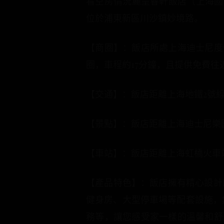
看空房情況麗呈睿軒飯店（上海國際
位於浦東新區川沙鎮妙境路。
【商圈】：飯店所處上海迪士尼度
圈，車程約17分鐘，且提供免費往
【交通】：飯店距離上海地鐵2號
【景點】：飯店距離上海迪士尼樂園
【車站】：飯店距離上海虹橋火車站
【產品特色】：飯店擁有精心設計
健身房、大型停車場等配套設施，無
務等，讓您感受家一樣的溫馨和舒適