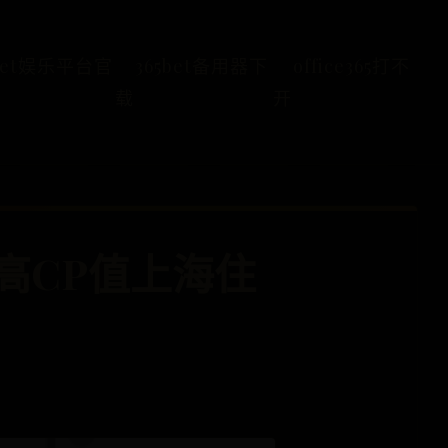
5bet娱乐平台官
365bet备用器下
office365打不
载
开
 高CP值上海住