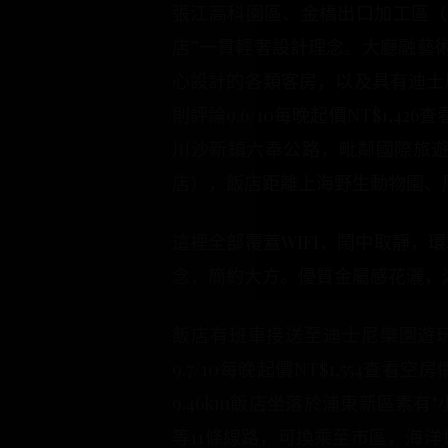
張江高科園區、金橋出口加工區（
店”一貫輕奢設計理念。大廳融藝術
心設計的各類客房，以及具有迪士
則評論9.6/10每晚起價NT$1,
川沙新鎮六奉公路，毗鄰國際旅
店），飯店距離上海野生動物園、
這裡全部覆蓋WIFI，鬧中取靜
念，簡約大方。優質金屬感花灑，
飯店有班車接送至迪士尼樂園遊玩
9.7/10每晚起價NT$1,55
9.46km飯店坐落於浦東新區素有"小上海
等11條線路，可換乘至市區，海