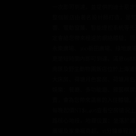
一次即可到達。並提供的迪士尼定
整個飯店由著名設計師打造，是知
響、電動窗簾、智能燈控系統等先
定會給您帶來極速的網絡體驗；隔
永樂廣場、360新田廣場、綠地
更是短時間內即可到達。滿意6988
南匯及野生動物園飯店位於上海浦東
大床房、荷塘月色套房、荷塘月色
娛樂：餐廳、多功能廳、雅藝棋牌
置，會為您帶來滿意的入住體驗。飯店
每晚起價NT$1,405查看空房情
路核心地段，地理位置：坐落於浦
廣場及家樂福商超。15分鐘車程