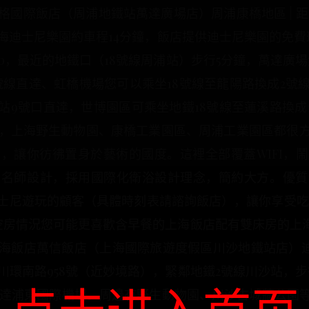
麥新格國際飯店（周浦地鐵站萬達廣場店）周浦康橋地區 | 距
迪士尼樂園約車程14分鐘，飯店提供迪士尼樂園的免費
0，最近的地鐵口（18號線周浦站）步行5分鐘，萬達廣
號線直達、虹橋機場您可以乘坐18號線至龍陽路換成2
站9號口直達，世博園區可乘坐地鐵18號線至蓮溪路換成1
鐘，上海野生動物園、康橋工業園區、周浦工業園區都很
，讓你彷彿置身於藝術的國度。這裡全部覆蓋WIFI，
由名師設計，採用國際化衛浴設計理念，簡約大方。優質
尼遊玩的顧客（具體時刻表請諮詢飯店），讓你享受吃、住
358查看空房情況您可能更喜歡含早餐的上海飯店配有雙床房的上
海飯店萬信飯店（上海國際旅遊度假區川沙地鐵站店）迪士
新區川環南路958號（近妙境路），緊鄰地鐵2號線川沙站，
分鐘直達浦東國際機場。周邊有野生動物園、川沙古城牆公