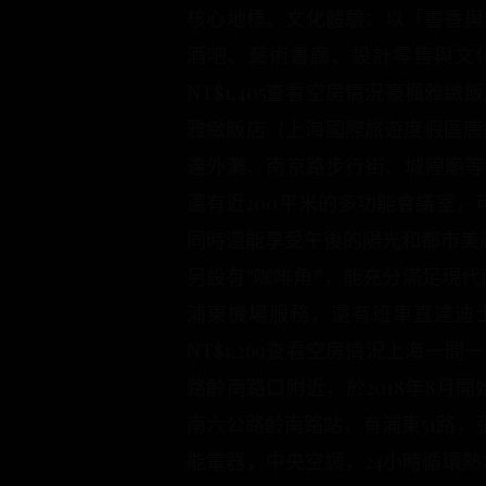
核心地標。文化體驗：以「書香與影
酒吧、藝術書廊、設計零售與文化沙
NT$1,405查看空房情況豪楓雅
雅緻飯店（上海國際旅遊度假區唐
達外灘、南京路步行街、城隍廟等
還有近200平米的多功能會議室，
同時還能享受午後的陽光和都市美麗
另設有“咖啡角”，能充分滿足現
浦東機場服務，還有班車直達迪士尼
NT$1,269查看空房情況上海一
路齡南路口附近，於2018年8月
南六公路齡南路站，有浦東51路，
能電器，中央空調，24小時循環