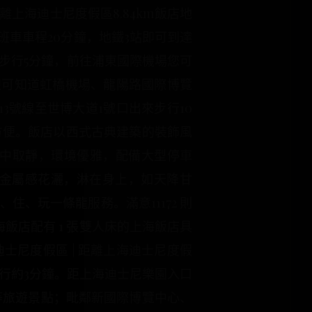
離上海迪士尼度假區8.84km飯店地
班車車程20分鐘，地鐵3站即可到達
場步行5分鐘，前往浦東國際機場您可
號線可知道虹橋機場、龍陽路國際博覽
3號線至世博大道1號口出來步行10
方便。飯店以西式古典建築的裝飾風
鬧中取靜，環境優雅，配備大型停車
金屬感花灑，淋在身上，如天降甘
、玩一條龍服務。滿意11172 則
海飯店配有 1 張雙人床的上海飯店具
尼度假區 | 距離上海迪士尼度假
步行約3分鐘。距上海迪士尼樂園入口
園等旅遊景點；毗鄰新國際博覽中心、