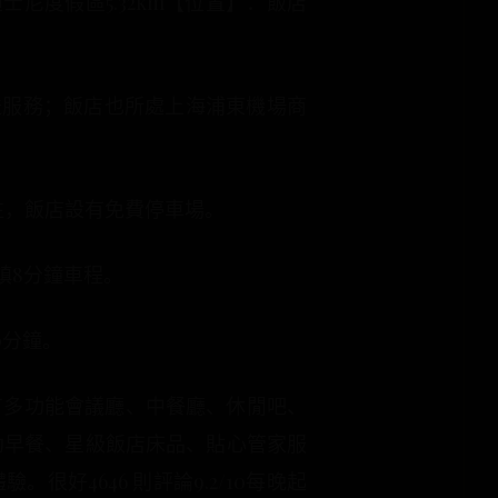
尼度假區5.32km【位置】：飯店
送服務；飯店也所處上海浦東機場商
往，飯店設有免費停車場。
鎮8分鐘車程。
0分鐘。
有多功能會議廳、中餐廳、休閒吧、
自助早餐、星級飯店床品、貼心管家服
4646 則評論9.2/10每晚起