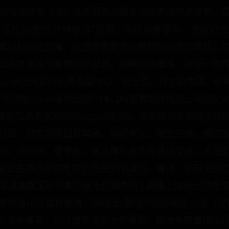
點接送班車（注：班車服務按照飯店班車時刻表發車，
名的高端“設計師飯店”品牌。客房典雅豪華、寬敞舒適
進科技設施設備，給您帶來尊貴的體驗和高端的享受；房間
音系統更由清華聲學所設計，睡眠環境優越，讓您一夜
廣場、小上海步行街等商業中心，迪士尼，野生動物園，新
 則評論9.6/10每晚起價NT$1,481查看空房情況上海
新區惠南鎮拱極路2875-2883號。飯店有包含荷逸大
行政，所有房間設計典雅，裝修考究，獨立空調。飯店
房、洗衣房、健身房。飯店擁有多功能會議設施。人性
各項功能完善齊全,是您旅遊度假、會議、商務洽談的理想場所
況上海浦東麗呈別院飯店迪士尼度假區 | 距離上海迪士尼度假
東新區川沙鎮妙鏡路，與地鐵2號線川沙站舉步之遙（步行
直抵浦東機場，30分鐘即達迪士尼樂園，提供免費機場接