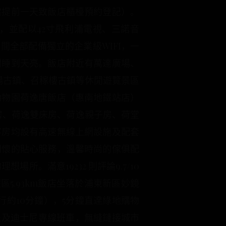
需提前一天致飯店櫃檯預約登記）。
，並配以42寸飛利浦電視、三諾音
全部配備獨立的企業級WIFI，一
酣睡到天亮。飯店附近有萬達廣場、
場古鎮、召稼樓古鎮等休閒遊覽景區
野生動物園荷逸唐飯店（惠南地鐵站店）
床房、荷逸雙床房、荷逸親子房、荷堂
客房均設有高速無線上網設施及配套
關懷的貼心服務，溫馨時尚的傢俱配
。滿意19232 則評論9.7/10
區5.93km飯店坐落於浦東新區妙鏡
約10分鐘），5分鐘直達綠地購物
送及迪士尼專線班車，無縫鏈接城市