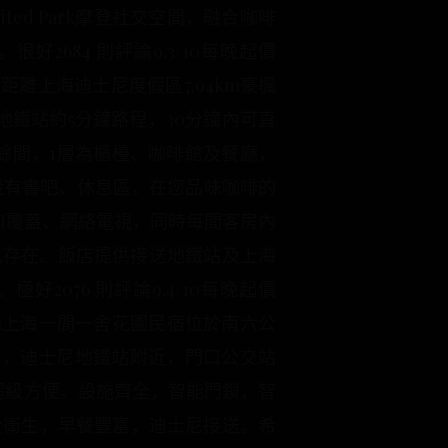
d Park摩登社交空間，融合咖啡
684 則評論9.3/10每晚起價
距離上海迪士尼度假區7.94km豪楓
鐵站約5分鐘路程，30分鐘內可直
餘間，1層為櫃檯、咖啡館及餐廳，
區設有書吧、休息區，在您品味咖啡的
FI覆蓋、網絡電視，同時每間客房內
凡存在。飯店提供接送地鐵站及上海
076 則評論9.4/10每晚起價
2km上海一間一舍花園民宿位於南六公
公里，迪士尼地鐵站附近，門口公交站
通超級方便。設施齊全，智能門鎖，智
全衛生，早餐豐富，迪士尼接送。希