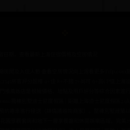
宿日期，查看最新上海住宿價格及空房情況
房間及入住人數 查看空房情況向上滑看更多Trip.co
345房客評分超棒 9+佳 8+不錯 7+尚可 6+高CP值
門推薦飯店是根據價格、地點及用戶評分等綜合因素進行排
house獨棟別墅迪士尼度假區 | 距離上海迪士尼度假區2.
預約專車進行接送（詳情請諮詢商家）。整棟別墅建築以美
花園景觀套房和地下一層享餐廳和休閒娛樂區域。完美253 則評論