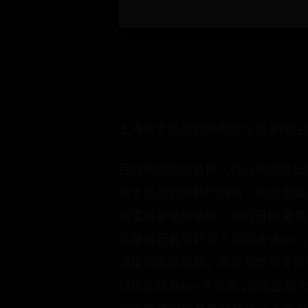
上海迪士尼度假區附近住宿選擇住
目的地或飯店名稱入住日期退房日期
迪士尼度假區熱門篩選：飯店星級≤2
看當前最優惠價格。選取日期 最熱
距離遠近最受好評上海閒舍shine
浦東新區欄學路，提前預定可安排
佔地面積為500平方米.4個獨立超大