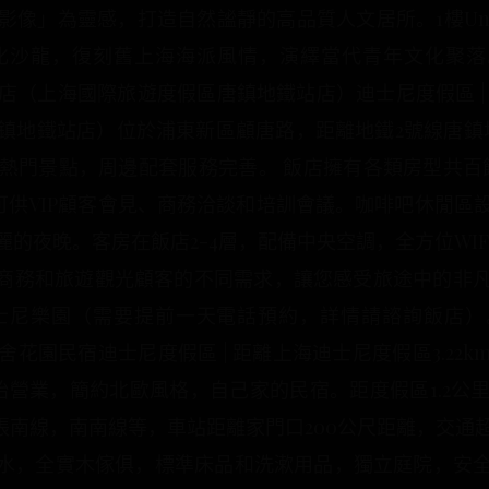
像」為靈感，打造自然謐靜的高品質人文居所。1樓Unite
龍，復刻舊上海海派風情，演繹當代青年文化聚落。很好2
緻飯店（上海國際旅遊度假區唐鎮地鐵站店）迪士尼度假區 | 
鎮地鐵站店）位於浦東新區顧唐路，距離地鐵2號線唐鎮地
熱門景點，周邊配套服務完善。 飯店擁有各類房型共百
可供VIP顧客會見、商務洽談和培訓會議。咖啡吧休閒
的夜晚。客房在飯店2-4層，配備中央空調，全方位WI
代商務和旅遊觀光顧客的不同需求，讓您感受旅途中的非
樂園（需要提前一天電話預約，詳情請諮詢飯店）。極好2
間一舍花園民宿迪士尼度假區 | 距離上海迪士尼度假區3.2
開始營業，簡約北歐風格，自己家的民宿。距度假區1.2
張南線，南南線等，車站距離家門口200公尺距離，交
熱水，全實木傢俱，標準床品和洗漱用品，獨立庭院，安