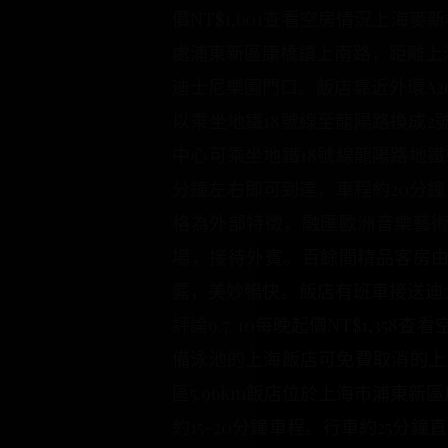
價NT$1,601查看空房情況上海
處浦東新區康橋鎮上南路，距離上海
迪士尼樂園門口。飯店靠近外環A2
以乘坐地鐵18號線至龍陽路換成2
中心可乘坐地鐵18號線龍陽路地鐵
分鐘左右即可到達，車程約20分
格為外部特徵，融匯歐洲音樂藝術
場，接待外賓。百餘間精品客房
露，美妙暢快。飯店有班車接送迪士
評論9.7/10每晚起價NT$1,
備泳池的上海飯店可免費取消的上
區5.96km飯店位於上海市浦東
約15-20分鐘車程。行車約25