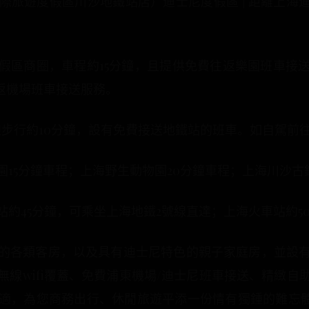
旅遊度假區川沙地鐵站店）迪士尼度假區 | 距離上海迪士
假區商圈，車程約15分鐘，且提供免費往返樂園班車接
返機場班車接送服務。
線步行約10分鐘，設有免費接送地鐵站的班車。如自駕前
15分鐘車程；上海野生動物園20分鐘車程；上海川沙古
約45分鐘，可乘坐上海地鐵2號線直達；上海火車站約5
的各類客房，以及具有迪士尼特色的親子家庭房，並設
線wifi覆蓋、免費浦東機場/迪士尼班車接送、精緻
，為您商務出行、休閒旅遊平添一份情有獨鍾的難忘體驗。很好