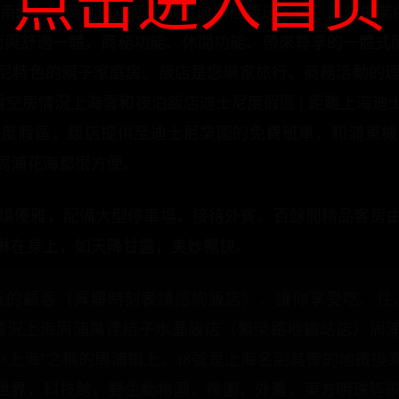
点击进入首页
南區）等商務區。飯店提供迪斯尼接送大巴。飯店由業
與舒適一體，商務功能、休閒功能、帶來尊享的一體式服
尼特色的親子家庭房。飯店是您舉家旅行、商務活動的理想
426查看空房情況上海雲和夜泊飯店迪士尼度假區 | 距離上海迪
遊度假區，飯店提供至迪士尼樂園的免費班車，和浦東機
周浦花海都很方便。
，環境優雅，配備大型停車場，接待外賓。百餘間精品客房
淋在身上，如天降甘露，美妙暢快。
的顧客（具體時刻表請諮詢飯店），讓你享受吃、住、玩
4查看空房情況上海周浦萬達桔子水晶飯店（繁榮路地鐵站店）周
"之稱的周浦鎮上。18號是上海名副其實的地鐵換乘王，可轉乘2.3.6
洋世界，科技館，野生動物園，豫園，外灘，東方明珠等