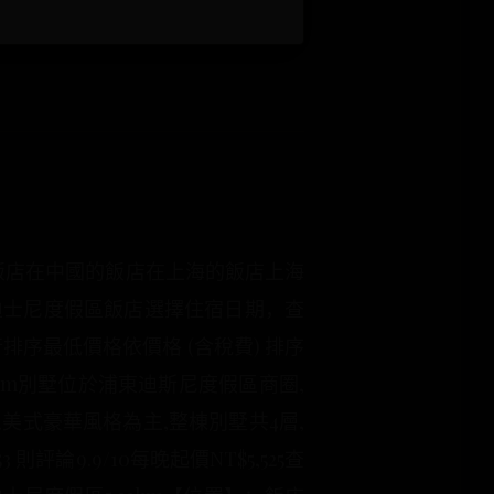
m飯店在中國的飯店在上海的飯店上海
上海迪士尼度假區飯店選擇住宿日期，查
序最低價格依價格 (含稅費) 排序
9km別墅位於浦東迪斯尼度假區商圈,
式豪華風格為主,整棟別墅共4層,
9.9/10每晚起價NT$5,525查