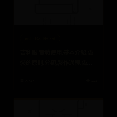
365bet备用器下载
吉利服:實戰使用,基本介紹,偽
裝的原則,分類,製作過程,偽裝
材料,
📅 07-29
👁️ 7222