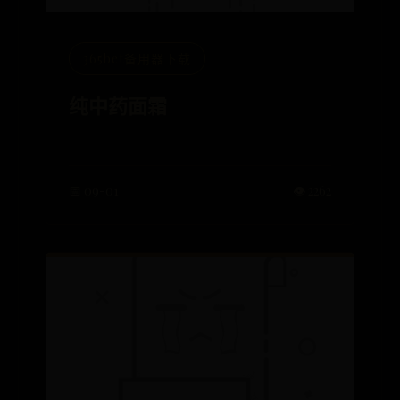
365bet备用器下载
纯中药面霜
📅 09-01
👁️ 2262