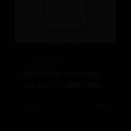
365bet备用器下载
町町单车创始人创业失败后：
父母入狱，打工赚钱，参加好
声音
📅 07-05
👁️ 5398