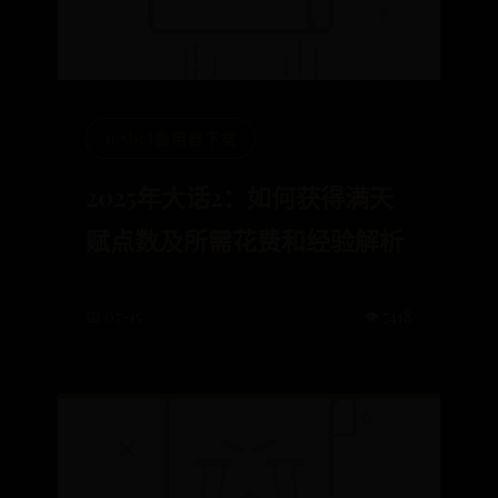
365bet备用器下载
2025年大话2：如何获得满天
赋点数及所需花费和经验解析
📅 07-15
👁️ 7418