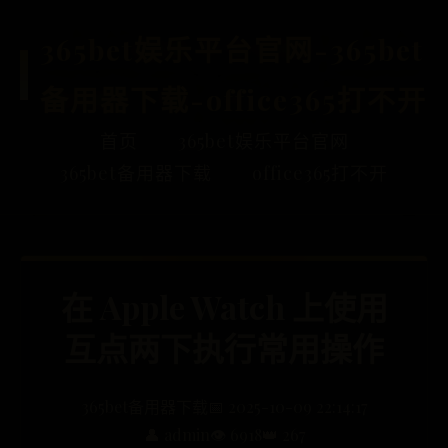
365bet娱乐平台官网-365bet
备用器下载-office365打不开
首页
365bet娱乐平台官网
365bet备用器下载
office365打不开
在 Apple Watch 上使用
互点两下执行常用操作
365bet备用器下载
📅 2025-10-09 22:14:17
👤 admin
👁️ 6918
👑 267