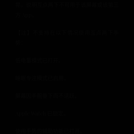
晃，说明互点两下不可用于该屏幕或该第三
方 App。
【注】不支持在以下情况使用互点两下手
势：
低电量模式已打开。
睡眠专注模式已启用。
屏幕因手腕垂下而不活跃。
Apple Watch 已锁定。
使用手势的辅助功能已打开。