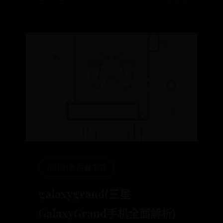
365bet备用器下载
galaxygrand(三星
GalaxyGrand手机全面解析)