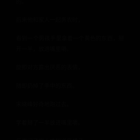
的。
后来他和家人一起务农时，
看到一个男孩手里拿着一个黄色的东西，掰
开一半，放进嘴里嚼。
旋即对方露出厌恶的表情，
随即扔掉了手中的东西。
宋晓峰好奇地跑过去。
学着掰了一半放进嘴里嚼。