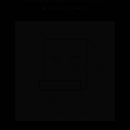
👤 admin
👁️ 7390
👑 757