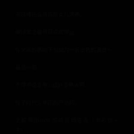
宋晓峰还会亲自给女儿烤串，
期待宋之馨早日完成学业，
在父亲的影响下也成为一名出色的演员～
最后一句
不得不说北电22级好多熟人啊...
除了时代少年团的严浩翔，
之前男团R1SE的成员何洛洛（本名徐一
宁），