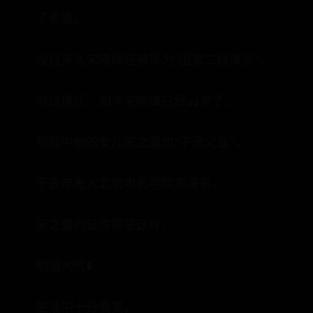
了老婆。
没过多久宋晓峰还被评为“国家二级演员”，
时过境迁，如今宋晓峰已经44岁了。
视频中他的女儿宋之馨也“子承父业”，
于去年考入北京电影学院表演系，
宋之馨的证件照是这样，
明媚大气⬇️
生活中十分爱笑，