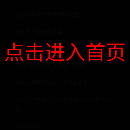
（这算盘珠子都快蹦到橘脸上了！）
进入大学后的宋之馨，
点击进入首页
也是积极参与校园生活，
参加学校音乐剧《江姐》的排练，
排练音乐剧手脚都乌青但依旧坚持，
会经常在社交平台上分享自己的大学生活日
常，
放假回家时，