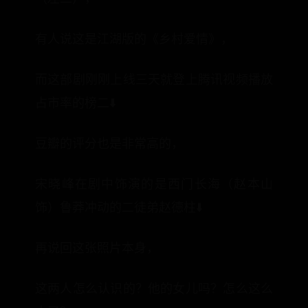
有人说这是江湖版的《乡村爱情》，
而这部剧刚刚上线三天就登上腾讯视频播放
占市率的榜二⬇️
豆瓣的评分也是非常高的，
宋晓峰在剧中饰演的是西门长海（赵本山
饰）鲁莽冲动的二徒弟赵德柱⬇️
再说回这张照片本身，
这两人怎么认识的？他的女儿吗？怎么这么