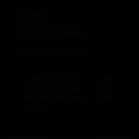
还有马启越，
TFBOYS的MV女主贺美琦⬇️
和欧阳娜娜的妹妹欧阳娣娣⬇️
← 魔兽世界6.0新世界
露娜
BOSS刷新时间 毁灭者多
激活
弗及永恒塔尔纳掉落装备
步骤
奖励一览
→