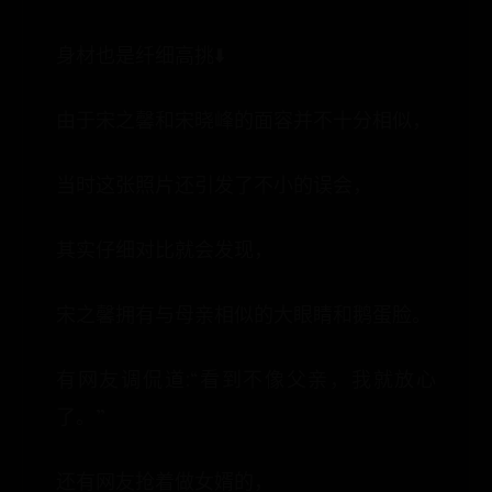
身材也是纤细高挑⬇️
由于宋之馨和宋晓峰的面容并不十分相似，
当时这张照片还引发了不小的误会，
其实仔细对比就会发现，
宋之馨拥有与母亲相似的大眼睛和鹅蛋脸。
有网友调侃道:“看到不像父亲，我就放心
了。”
还有网友抢着做女婿的，