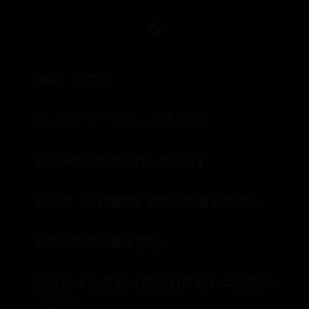
编辑：周芯锐
Hi~ o(*￣▽￣*)ブ，小橘子们！
前几天橘子刷到这样一条抖音⬇️
这不是《乡村爱情》的主干力量宋晓峰吗，
而照片中宋晓峰所穿的，
正是赵本山新剧《鹊门刀传奇》中的服饰
（左二），