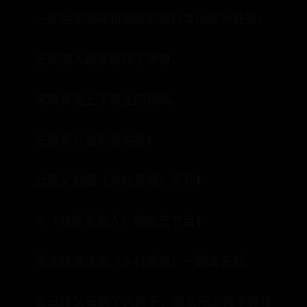
一年后宋晓峰和杨晓茹被赵本山收为徒弟，
正式进入赵家班拜了师傅，
宋晓峰走上了事业的巅峰。
先是参与电影的拍摄⬇️
此后又拍摄《乡村爱情》系列⬇️
与《欢乐喜剧人》等综艺节目⬇️
而宋晓峰凭借《乡村爱情》一剧成名后，
立马给父母换了大房子，然后把工资卡交给