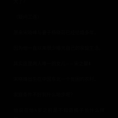
大了？
（疑问三连）
原来宋晓峰与妻子杨晓茹已经结婚多年，
因为他一直以来很少曝光自己的家庭生活。
其实这是两人唯一的女儿——宋之馨⬇️
宋晓峰出生在中国东北一个贫困的农村。
家庭条件不好到什么地步呢？
他说在他8岁之前是不知道橘子长什么样