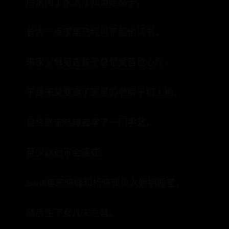
后来问了家人才知道是橘子。
长大一点家里已经供不起他读书，
宋家父母见这孩子总是受苦也心疼，
于是宋父变卖了家里的老房子和土地，
最终送宋晓峰去学了一门手艺，
至少以后不会饿死。
2008年宋晓峰和杨晓茹步入婚姻殿堂，
随后生下女儿宋之馨。