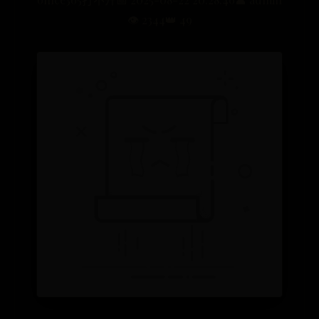
👁️ 2344
👑 49