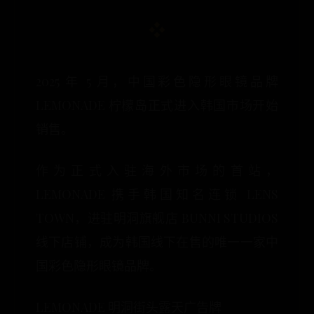
2025 年 5 月，中国彩色隐形眼镜品牌
LEMONADE 柠檬岛正式进入韩国市场开始
销售。
作为正式入驻海外市场的首站，
LEMONADE 携手韩国知名连锁 LENS
TOWN，进驻明洞旗舰店 BUNNI STUDIOS
线下店铺，成为韩国线下在售的唯一一家中
国彩色隐形眼镜品牌。
LEMONADE 明洞街头露天广告牌