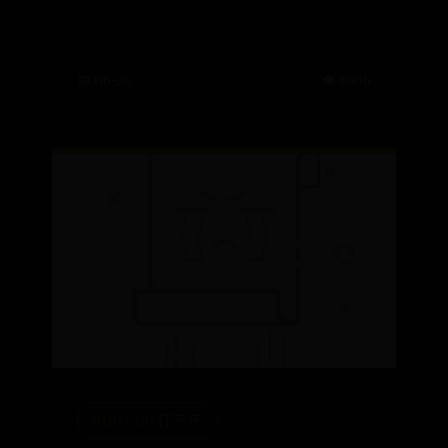
📅 06-29
👁️ 8906
office365打不开