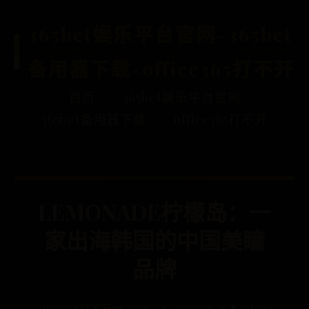
365bet娱乐平台官网-365bet
备用器下载-office365打不开
首页
365bet娱乐平台官网
365bet备用器下载
office365打不开
LEMONADE柠檬岛：一
家出海韩国的中国美瞳
品牌
office365打不开
📅 2025-08-22 20:28:46
👤 admin