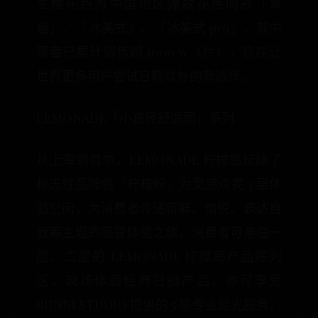
主推花色为中国地区爆款花色同款「黑
莓」、「冰美式」、「冰美式 pro」，其中
黑莓已累计销售超 1000 w（片），旨在让
世界更多用户尝试日韩以外的新选择。
LEMONADE「小直径舒适圈」系列
从上海到首尔，LEMONADE 柠檬岛延续了
标志性品牌色「柠檬粉」为灵感点亮 3 层体
验空间，为消费者传递新鲜、愉悦、表达自
我等主题的感官体验之旅。消费者可亲临一
层、二层的 LEMONADE 柠檬岛产品陈列
区，现场体验经典日抛产品，亦可享受
BUNNI STUDIO 提供的 5 项专业验光服务。