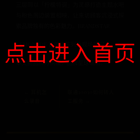
三层则以「柠檬特调」为灵感打造主题水吧
与粉色周边装置相映，让来访顾客沉浸式探
索品牌独有的色彩魅力。BRANDSTAR
点击进入首页
LEMONADE 首尔店陈列及现场盛况
本文由品牌方供稿，品牌星球编辑。
← 耳机怎
联通10010如何转人
么录音
工服务 →