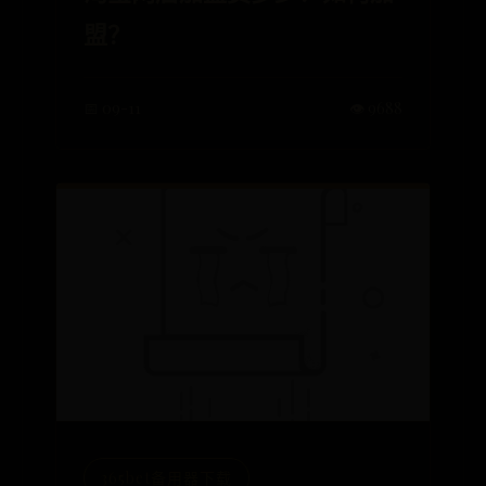
盟？
📅 09-11
👁️ 9688
365bet备用器下载