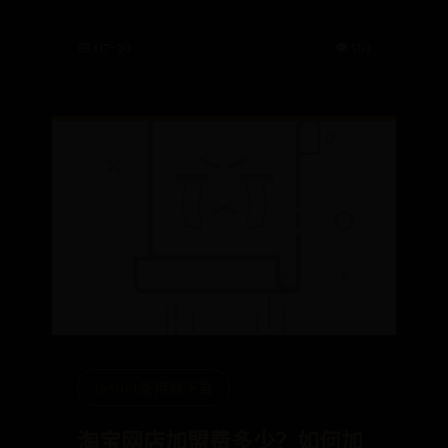
📅 07-30
👁️ 563
365bet备用器下载
淘宝网店加盟费多少？如何加