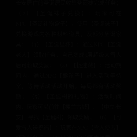
长安居住的圣诞居民收集圣诞袜完成任务；
（2）【圣诞袜子兑换】：玩家可在
NPC【圣诞礼物盒子】，使用【圣诞袜子】
兑换游戏内各种材料道具，及部分圣诞家
具； （3）【圣诞星棒】：通过NPC【圣诞
老人】领取任务，自己变成5层超级大雪人
后可领取奖励； （4）【捉迷藏】：活动期
间内，通过NPC【熊孩子】进入活动等待
室，等待活动活动开始，每局都有活动奖
励； （5）【圣诞树的礼物】：活动时间
内，玩家可以前往【楼兰古城】、【中立·长
安】 寻找【圣诞树】领取奖励； （6）【可
爱雪人送祝福】：玩家在NPC【雪人使者】