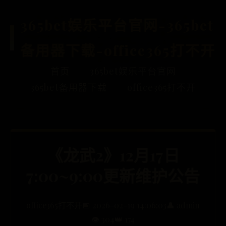
365bet娱乐平台官网-365bet
备用器下载-office365打不开
首页
365bet娱乐平台官网
365bet备用器下载
office365打不开
《龙武2》12月17日
7:00~9:00更新维护公告
office365打不开
📅 2026-02-19 14:06:03
👤 admin
👁️ 304
👑 174