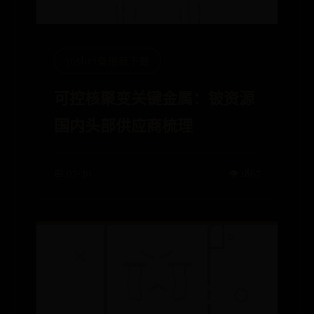
365bet备用器下载
可控核聚变关键金属：铍资源
国内头部供应商梳理
📅 07-30
👁️ 1867