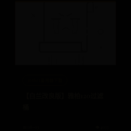
365bet备用器下载
【白兰改良版】雅柏120过滤
桶
📅 08-03
👁️ 4033