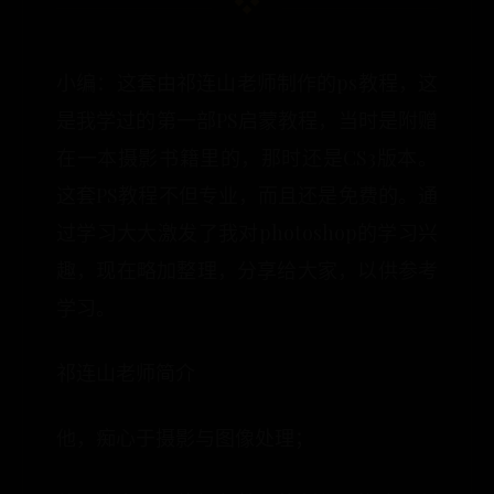
小编：这套由祁连山老师制作的ps教程，这
是我学过的第一部PS启蒙教程，当时是附赠
在一本摄影书籍里的，那时还是CS3版本。
这套PS教程不但专业，而且还是免费的。通
过学习大大激发了我对photoshop的学习兴
趣，现在略加整理，分享给大家，以供参考
学习。
祁连山老师简介
他，痴心于摄影与图像处理；