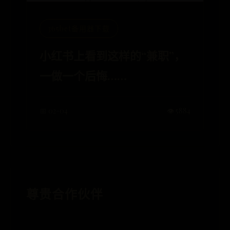
365bet备用器下载
小红书上看到这样的“兼职”，
一做一个后悔……
📅 02-04
👁️ 5884
尊贵合作伙伴