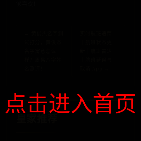
够喜欢！
← 黄俊杰名字测
‎实时航班追踪
试打分，黄俊杰
｜航班状态更
名字寓意怎么
新｜航班雷达
样？周易八字姓
｜航班延误与
名测评！
取消 App →
点击进入首页
皇家推荐