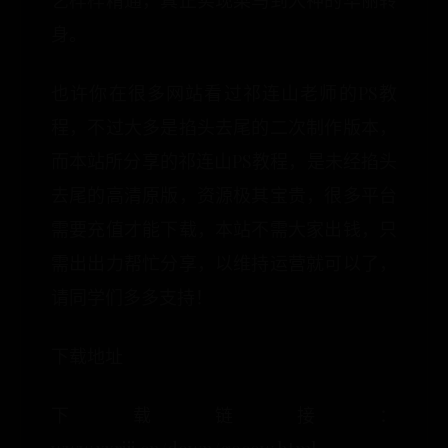
艺样样精通，真正实现菜鸟到大神的华丽转
身。
也许你在很多网站看过祁连山老师的PS教
程，不过大多是掐头去尾的二次制作版本，
而本站所分享的祁连山PS教程，是未经掐头
去尾的高清原版，资源极其宝贵，很多平台
需要充值才能下载，本站不需大家出钱，只
需出出力帮忙分享，以维持运营就可以了，
请同学们多多支持！
下载地址
下载链接：