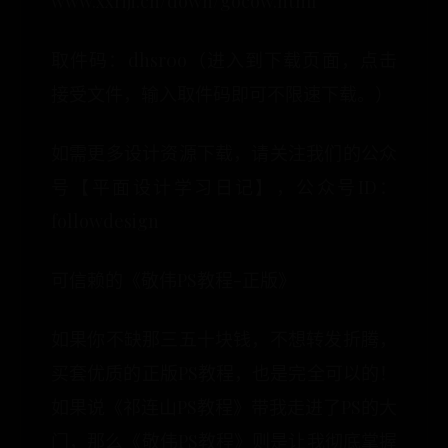
www.xxriji.cn/down/gocow.html
取件码：dhsr0o（进入到下载页面，点击
接受文件，输入取件码即可不限速下载。）
如需更多设计资源下载，请关注我们的公众
号【平面设计学习日记】，公众号ID：
followdesign
可信赖的《敬伟PS教程-正版》
如果你不缺那三五十块钱，不想转发折腾，
买套优质的正版PS教程，也是完全可以的！
如果说《祁连山PS教程》带我走进了PS的大
门，那么《敬伟PS教程》则是让我彻底掌握