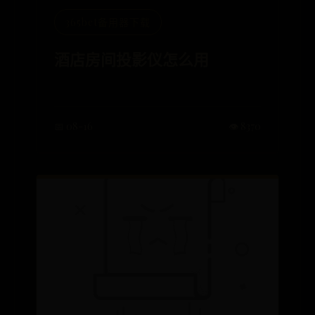
365bet备用器下载
酒店房间投影仪怎么用
📅 08-16
👁️ 8370