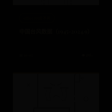
office365打不开
中国台风数据（1945-2024.9）
📅 10-02
👁️ 3881