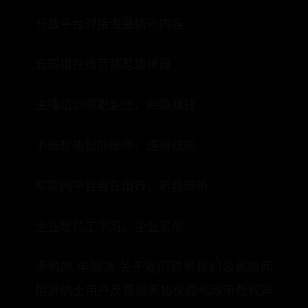
开放平台对接海量精彩内容
云剪辑在线音频剪辑神器
主播培训兼职副业，兴趣赚钱
小雅智能智能硬件，连接赋能
车联网平台自在出行，听我想听
企业版员工学习，企业买单
手机端 电脑端 关于我们联系我们公司新闻
招贤纳士用户反馈服务协议隐私政策版权声