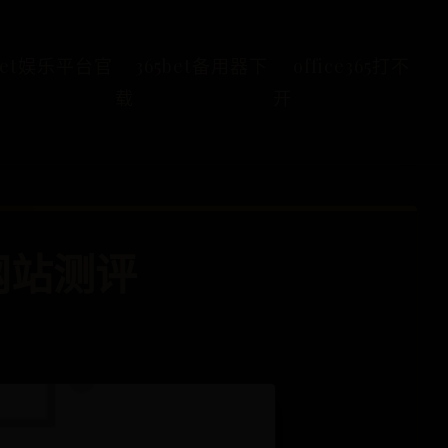
5bet娱乐平台官
365bet备用器下
office365打不
载
开
网站测评