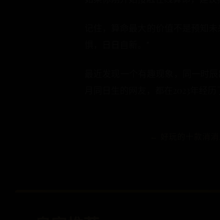
记住，算命最大的价值不是预知未
惧，日日自新。"
最近发现一个有趣现象，同一时辰
月同日生的网友，都在2023年
← 好玩的十款消消