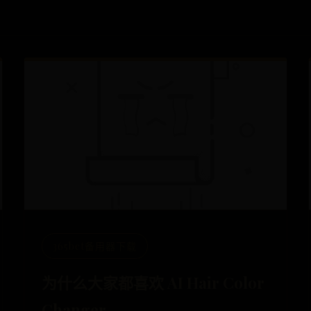
365bet备用器下载
为什么大家都喜欢 AI Hair Color
Changer