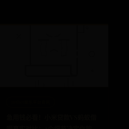
365bet娱乐平台官网
急用钱必看！小米贷款VS蚂蚁借
呗真实对比：3个细节决定你能借