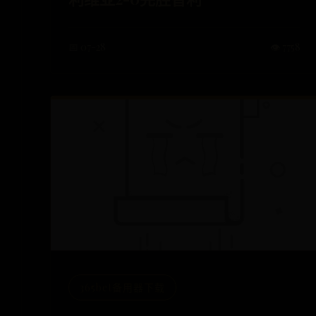
📅 07-28
👁️ 7758
365bet备用器下载