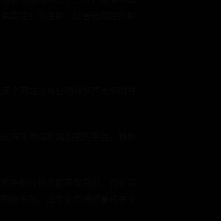
周易集注》的注解，比普通网站的解
是某个网站没有自动转换真太阳时导
阁这样采用端到端加密的平台。特别
识别和手相分析方面表现突出，但在需
理图像识别，由专业命理师复核关键