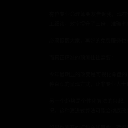
有位专业命理师朋友告诉我，现在
工细读。效率提升了三倍，准确率反
必须提醒大家，再好的免费服务也
而真正精准的预测往往需要：
今年最明显的改变是可视化命盘的
种直观的呈现方式，让非专业人士
另一个趋势是个性化算法的兴起
况。这种演进式算法可能会彻底改
如果你刚开始接触在线算命，建议