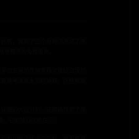
爱好者，我花了三个月时间测试了市
精准预测的免费服务。
的平台会采用传统命理学说结合现代
推算要考虑真太阳时换算，这些都是
了详细的大运分析，还精确预测了我
两周。它的核心优势在于：
线摇卦功能连续占了三卦，结果都显