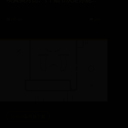
到多少钱
📅 08-20
👁️ 450
365bet备用器下载