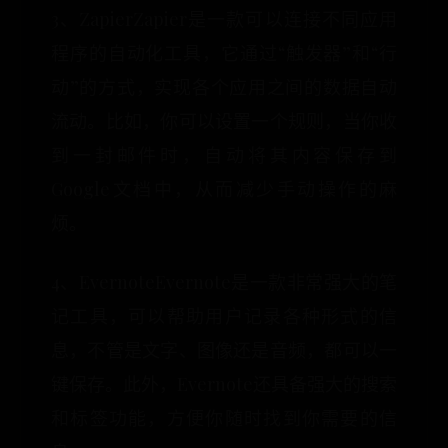
3、ZapierZapier是一款可以连接不同应用
程序的自动化工具，它通过“触发器”和“行
动”的方式，实现各个应用之间的数据自动
流动。比如，你可以设置一个规则，当你收
到一封邮件时，自动将其内容保存到
Google文档中，从而减少手动操作的麻
烦。
4、EvernoteEvernote是一款非常强大的笔
记工具，可以帮助用户记录各种形式的信
息，不管是文字、图像还是音频，都可以一
键保存。此外，Evernote还具备强大的搜索
和标签功能，方便你随时找到你需要的信