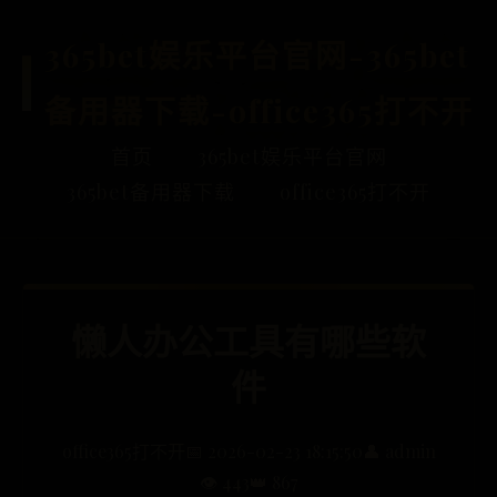
365bet娱乐平台官网-365bet
备用器下载-office365打不开
首页
365bet娱乐平台官网
365bet备用器下载
office365打不开
懒人办公工具有哪些软
件
office365打不开
📅 2026-02-23 18:15:50
👤 admin
👁️ 443
👑 867