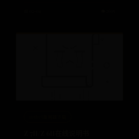
📅 02-04
👁️ 2605
365bet备用器下载
Z 7II/Z 6II在线说明书