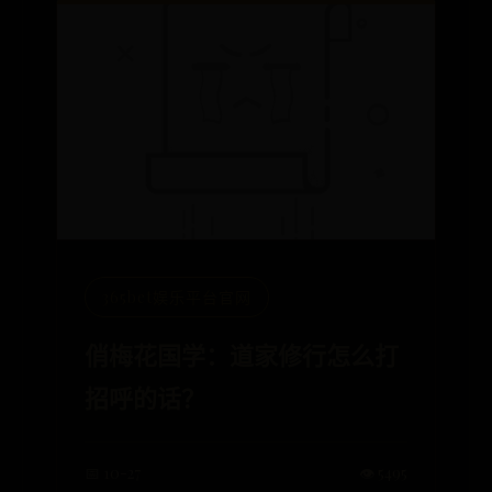
365bet娱乐平台官网
俏梅花国学：道家修行怎么打
招呼的话？
📅 10-27
👁️ 5495