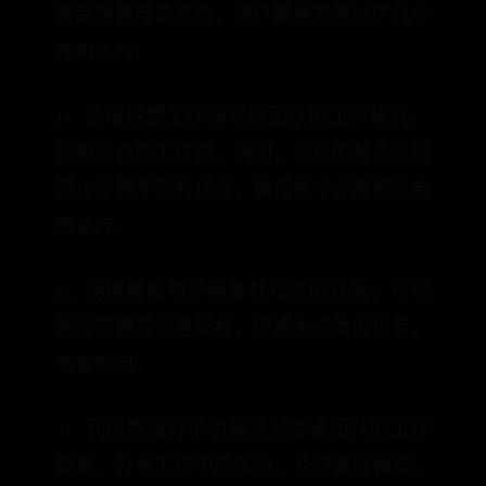
要高效使用简道云，用户需要熟悉以下几个
使用技巧：
1、合理设置工作流根据团队的工作模式，
定制适合的工作流。例如，项目的各个阶段
可以设置不同的任务，确保每个步骤都能有
序进行。
2、创建模板对于重复性较高的任务，可以
通过简道云创建模板，快速生成类似项目，
节省时间。
3、利用数据分析功能定期检查团队的工作
数据，分析工作中的瓶颈，及时做出调整，