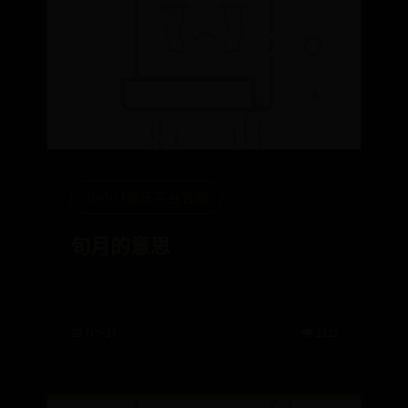
365bet娱乐平台官网
旬月的意思
📅 07-21
👁️ 2122