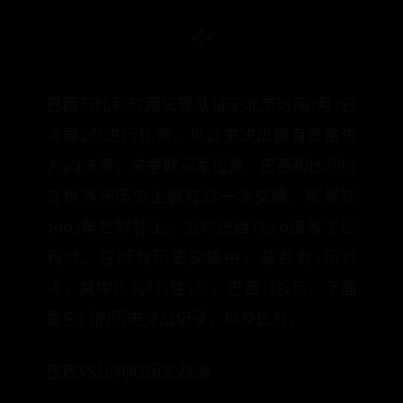
巴西与比利时两只球队将于北京时间7月7日
凌晨2点进行比赛，以此来决出谁有资格进
入1/4决赛，来争取冠军位置。巴西和比利时
在世界杯历史上曾有过一次交锋，那是在
2002年世界杯上，当时巴西以2:0击败了比
利时。在所有历史交锋中，总共有4场对
决，其中比利时1胜3负，巴西3胜1负。下面
是它们的历史交战记录，以及比分。
巴西VS比利时历史战绩