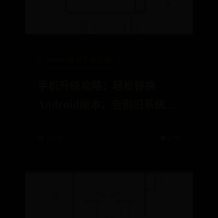
365bet娱乐平台官网
手机升级攻略：轻松替换
Android版本，告别旧系统，
解锁新体验！
📅 10-24
👁️ 4187