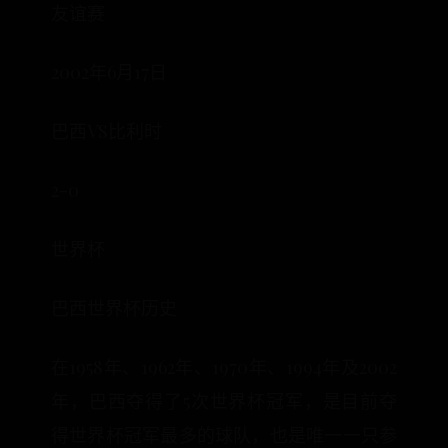
友谊赛
2002年6月17日
巴西VS比利时
2-0
世界杯
巴西世界杯历史
在1958年、1962年、1970年、1994年及2002
年，巴西夺得了5次世界杯冠军，是目前夺
得世界杯冠军最多的球队，也是唯一一只参