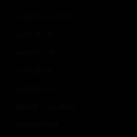
2002年7月~2007年2月
2007年7月~9月
2009年7月~11月
2010年4月~7月
2017年4月~7月)
最低排名：22(2013年6月)
比利时世界杯历史