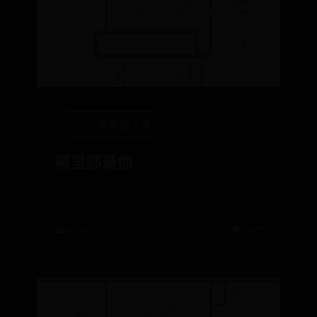
365bet备用器下载
哪里都是你
📅 02-03
👁️ 3037