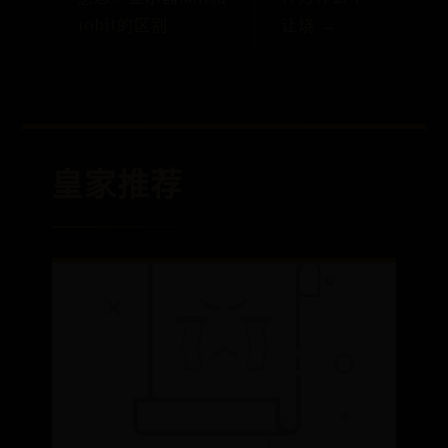
10bit的区别
让烧 →
皇家推荐