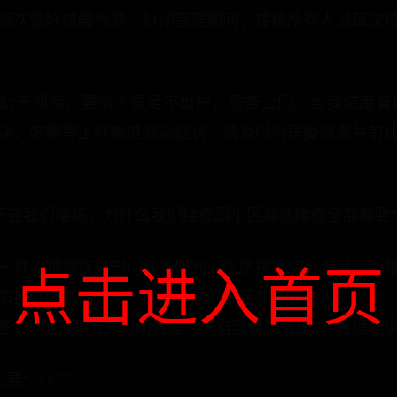
频次做好核酸检测。封闭管理期间，楼栋所有人员每次
或7天期间，要求人员足不出户，服务上门。自我健康管理
涕、咳嗽等上呼吸道感染症状，请及时向居委报备并前
在我们楼栋，为什么我们楼栋跟小区其他楼栋全部都要“7
点击进入首页
题不一样。根据疾控部门现场研判、区防控办综合考量，会
防控办同意后实施。比如，您的小区如果存在人员聚集
个小区采取“7天封闭管理+7天自我健康管理”，管理要
“2+12”？