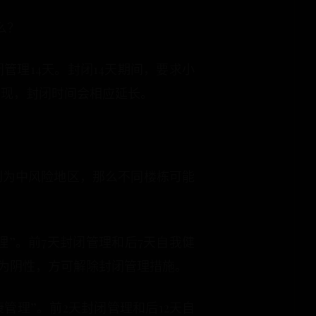
么？
管理14天。封闭14天期间，要求小
出现，封闭时间会相应延长。
列为中风险地区，那么不同楼栋可能
理”。前7天封闭管理和后7天自我健
为阴性，方可解除封闭管理措施。
康管理”。前2天封闭管理和后12天自