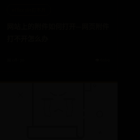
office365打不开
网站上的附件如何打开—网页附件
打不开怎么办
📅 08-30
👁️ 6169