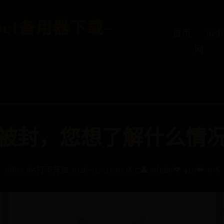
5bet备用器下载-
首页
36
网
被封，您想了解什么情
office365打不开
📅 2026-02-21 20:18:17
👤 admin
👁️ 4171
👑 308