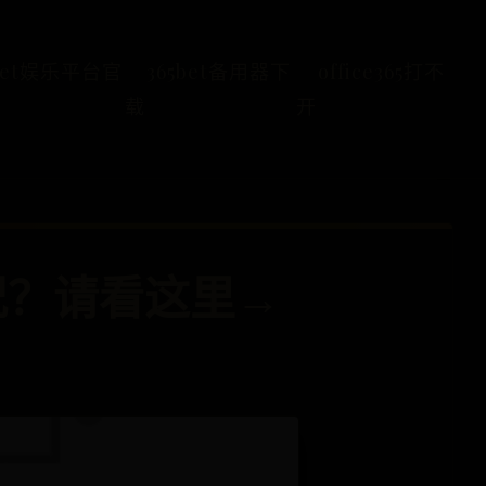
5bet娱乐平台官
365bet备用器下
office365打不
载
开
况？请看这里→