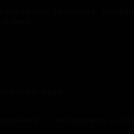
也未被列为中风险地区，但是有密切接触者，那么密接者所在
2第二种情况。
想了解什么情况？请看这里→》
完你就是砗磲专家
日韩巨星登陆中国市场：EXO日本