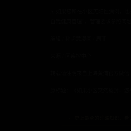
A: 如果您所在小区无阳性病例，
自我健康管理”，管理要求参照问题
编辑 / 孙超慧漫画 / 周菲
来源 / 区疾控中心
转载请注明来自上海黄浦官方微信
原标题：《如果小区突然被封，您
← 史上最全的砗磲知识，看