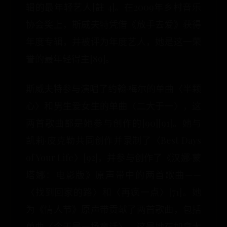
辑的最年轻艺人[註 4]。在2009年乡村音乐
协会奖上，斯威夫特凭借《放手去爱》获得
年度专辑，并被评为年度艺人，她是这一荣
誉的最年轻得主[89]。
斯威夫特参与演唱了约翰·梅尔的单曲〈半颗
心〉和男生爱女生的单曲〈二大于一〉，这
两首歌曲都是她参与创作的[90][91]。她与
凯莉·皮克勒共同创作并录制了〈Best Days
of Your Life〉[92]，并参与创作了《汉娜·蒙
塔娜：电影版》原声带中的两首歌曲——
〈找到回家的路〉和〈再疯一点〉[71]。她
为《情人节》原声带贡献了两首歌曲，包括
单曲〈今天是一场童话〉，这是她在加拿大