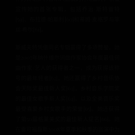
宣传她的首张专辑，包括乔治·斯特雷特
[59]、布拉德·帕斯利[60]和蒂姆·麦格罗与菲
丝·希尔[61]。
斯威夫特凭借同名专辑赢得了多项赞誉。她
是2007年纳什维尔词曲作家协会年度最佳词
曲作家/艺人的获得者之一，成为获得该称
号的最年轻者[62]。她还赢得了乡村音乐协
会天际奖最佳新人奖[63]，乡村音乐学院奖
的最佳女歌手新人奖[64]，以及全美音乐奖
最受喜爱乡村女歌手的荣誉[65]。她还获得
了第50届格莱美奖的最佳新人提名[66]。她
在雷可福磊斯2008年夏季和秋季的巡演中为