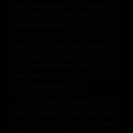
达的东西有如此清晰的认识。她会有最不可
思议的亮点。”斯威夫特成为索尼/ATV树屋
出版签约的最年轻的艺人[42]，但在14岁时
离开了索尼旗下的RCA唱片，理由是该公司
缺乏关怀，他们“破坏了其他人的东西”；她
还担心继续合约会雪藏艺人[26][34]。她回忆
说：“我真的觉得留给我的时间不多了。我
想在专辑里捕捉我这些年来的生活轨迹，它
们依然代表着我的经历。[43]”
2005年在纳什维尔青鸟咖啡馆的一个行业展
示会上，斯威夫特引起了梦工厂唱片高管斯
科特·波切塔的注意，他正准备成立一间独立