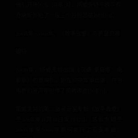
他们开场[67]。同年7月，斯威夫特与歌手乔·
乔纳斯开始了一段三个月的恋情[68][69]。
2008年–2010年：《放手去爱》与首登荧幕
编辑
2009年，斯威夫特出席《汉娜·蒙塔娜：电
影版》的首映礼。她在片中客串出演，并为
电影的原声带创作了两首歌曲[70][71]。
斯威夫特的第二张录音室专辑《放手去爱》
于2008年11月11日发行[72]。这张专辑于
2008年至2009年期间发行了五支单曲：