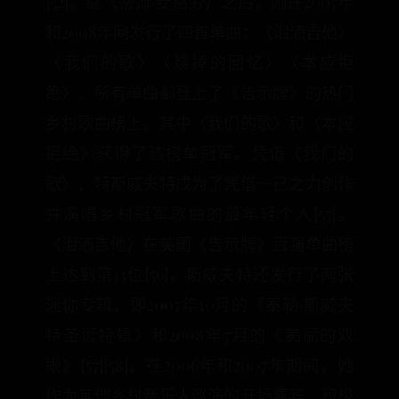
[52]。继〈蒂姆·麦格劳〉之后，她在2007年
和2008年间发行了四首单曲：〈泪洒吉他〉
〈我们的歌〉〈烧掉的回忆〉〈本应拒
绝〉。所有单曲都登上了《告示牌》的热门
乡村歌曲榜上，其中〈我们的歌〉和〈本应
拒绝〉获得了该榜单冠军。凭借〈我们的
歌〉，特斯威夫特成为了凭借一己之力创作
并演唱乡村冠军歌曲的最年轻个人[55]。
〈泪洒吉他〉在美国《告示牌》百强单曲榜
上达到第13位[56]。斯威夫特还发行了两张
迷你专辑，即2007年10月的《泰勒·斯威夫
特圣诞特辑》和2008年7月的《美丽的双
眼》[57][58]。在2006年和2007年期间，她
作为其他乡村音乐人巡演的开场嘉宾，积极