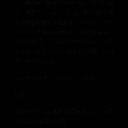
上，她在佛乔航线的演出中加入了他们的舞
台，演唱了〈Cruise〉[144]。演艺方面，斯
威夫特在动画片《羅雷司》（2012年）中为
爱树之人奥黛丽配音[145]，并在情景喜剧
《杰茜驾到》（2013年）中客串[146]，以及
在小说《记忆传授人》的电影改编版（2014
年）中担任配角[147]。
2014年–2018年：《1989》与《名誉》
编辑
斯威夫特在1989世界巡回演唱会上，这是
2015年收入最高的巡演