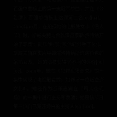
百强单曲榜上的第一支冠军单曲，并在《公
告牌》百强单曲榜上达到第二名[93][94]。
2009年10月，在拍摄她的电影处女作《情人
节》时，斯威夫特与合作演员泰勒·洛特纳开
始了恋情；同年晚些时候他们分手了[95]。
斯威夫特在影片中饰演洛特纳所饰演角色的
呆萌女友，她的演技获得了不同的评价[96]
[97]。2009年，她在《犯罪现场调查》的一
集中实现了电视剧首秀，她饰演一位叛逆少
女[98]。她还作为音乐嘉宾在《周六夜现
场》的一集中进行主持和表演；她是该节目
第一位自己写开场白的主持人[99][100]。