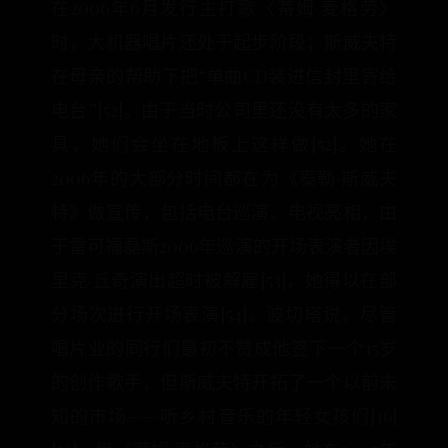
在2006年6月发行主打歌〈蒂姆·麦格劳〉
时，大机器唱片还处于起步阶段；斯威夫特
在母亲的帮助下把“单曲CD装进信封里寄给
电台”[52]。由于当时公司里还没有太多的家
具，她们会坐在地板上这样做[52]。她在
2006年的大部分时间都在为《泰勒·斯威夫
特》做宣传，包括电台巡演、电视亮相，由
于雷可福磊斯2006年巡演的开场表演者因埃
里克·丘奇演出超时被解雇[53]，她得以在部
分场次进行开场表演[54]。波切塔说，尽管
唱片业的同行们最初不赞成他签下一个15岁
的创作歌手，但斯威夫特开拓了一个以前未
知的市场——听乡村音乐的年轻女孩们[16]