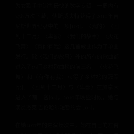
为女歌手中销售最快的数字专辑，一周内有
27.8万次下载，使斯威夫特获得了2010年吉
尼斯世界纪录中的一项[103]。〈我的〉〈回
到十二月〉〈卑鄙〉〈我们的故事〉〈火花
飞舞〉〈有你有我〉这几首歌曲作为了单曲
发行。除〈我们的故事〉外的所有的歌曲都
进入了热门乡村歌曲榜的前三名，〈火花飞
舞〉和〈有你有我〉获得了乡村榜的冠军
[75]。〈回到十二月〉与〈卑鄙〉在加拿大
进入了前十名[94]。2010年晚些时候，她与
演员杰克·吉伦哈尔短暂约会[104]。
在她2011年的巡演场次中，她在自己的左臂