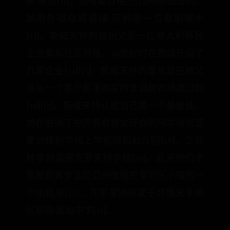
斯·泰勒[11]，她有着苏格兰[12]和德国血统。
她的外祖母瑪裘瑞·芬利是一位歌剧歌手
[13]。斯威夫特的高祖父是一位意大利移民
企业家和社区领袖，19世纪时在费城开设了
几家企业[14][15]。斯威夫特的童年是在她父
亲从一个客户那里购买的圣诞树农场度过的
[16][17]。斯威夫特认定自己是一个基督徒。
她在伯纳丁方济各会修女开办的阿尔维尼亚
蒙台梭利学校上学前班和幼儿园[18]，之后
转学到温德克罗夫特学校[19]。后来他们全
家搬到賓夕法尼亞州懷俄密辛郊区小镇的一
个出租屋[20]，在那里她就读于怀俄米辛地
区初级·高级中学[21]。