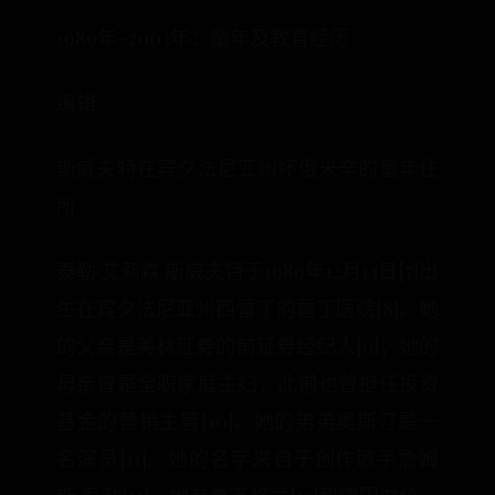
1989年–2003年：童年及教育经历
编辑
斯威夫特在宾夕法尼亚州怀俄米辛的童年住
所
泰勒·艾莉森·斯威夫特于1989年12月13日[7]出
生在宾夕法尼亚州西雷丁的雷丁医院[8]。她
的父亲是美林证券的前证券经纪人[9]；她的
母亲曾是全职家庭主妇，此前也曾担任投资
基金的营销主管[10]。她的弟弟奥斯汀是一
名演员[11]。她的名字来自于创作歌手詹姆