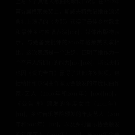
上写下了其他人歌曲的歌词[105]。在2012年
第54届格莱美奖上，斯威夫特凭借她在颁奖
典礼上演唱的〈卑鄙〉获得了最佳乡村歌曲
和最佳乡村独唱表演[106]。媒体出版物表
示，与她备受批评的2010年格莱美表演相
比，这次表演是一个进步，证明了她作为一
个音乐人所拥有的能力[107][108]。斯威夫特
也因《爱的告白》赢得了其他许多奖项，包
括纳什维尔词曲作家协会颁发的年度词曲作
家/艺人（2010年和2011年）[109][110]，
《公告牌》颁发的年度女性（2011年）
[111]，乡村音乐学院颁发的年度艺人（2011
年和2012年）[112]，以及乡村音乐协会颁发
的年度艺人（2011年）[113]。在2011年全美