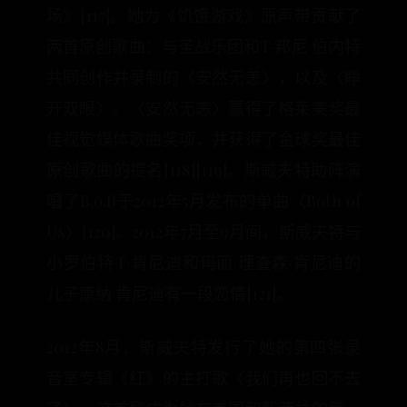
场》[117]。她为《饥饿游戏》原声带贡献了
两首原创歌曲：与圣战乐团和T·邦尼·伯内特
共同创作并录制的〈安然无恙〉，以及〈睁
开双眼〉。〈安然无恙〉赢得了格莱美奖最
佳视觉媒体歌曲奖项，并获得了金球奖最佳
原创歌曲的提名[118][119]。斯威夫特助阵演
唱了B.o.B于2012年5月发布的单曲〈Both of
Us〉[120]。2012年7月至9月间，斯威夫特与
小罗伯特·F·肯尼迪和玛丽·理查森·肯尼迪的
儿子康纳·肯尼迪有一段恋情[121]。
2012年8月，斯威夫特发行了她的第四张录
音室专辑《红》的主打歌〈我们再也回不去