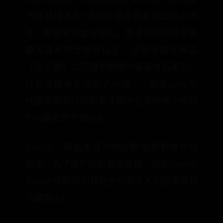
卡将其描述为“流行乐理念的乡村音乐小杰
作，斯威夫特女士坚实、恳求般的声线蕴含
着天真和愤世嫉俗[49]”。这张专辑在美国
《告示牌》二百强专辑榜中最高排名第五，
并在该榜单上停留了157周——这是2000年
代里美国发行的所有专辑中在该榜单上停留
时间最长的专辑[50]。
2007年，斯威夫特为布拉德·帕斯利做开场
表演。为了推广她的首张专辑，她在2006年
和2007年期间为其他乡村音乐人的巡演做开
场嘉宾[51]。