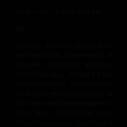
2006年–2008年：事业起步与首张专辑
编辑
在纳什维尔，斯威夫特与一些经验丰富的音
乐街词曲作家们合作，如特洛伊·维格斯、布
雷特·比弗斯、布雷特·詹姆斯、麦克·麦克纳
利和沃伦兄弟[38][39]，并与利兹·罗斯建立
了长久的合作联系[40]。她们开始在每周二
下午放学后举行两小时的写作会议[41]，罗
斯认为这些会议是“我所做过的最简单的一
些会议。基本上，我只是她的编辑。她会写
下那天在学校发生的事情。她对自己想要表