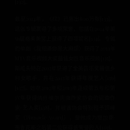
[132]。
截至2014年，《红》已售出800万张[133]。
这张专辑赢得了多项荣誉，包括在2014年第
56届格莱美奖上获得了四项提名[134]。专辑
的单曲〈我知道你是大麻烦〉获得了2013年
MTV音乐视频大奖最佳女性音乐视频[135]。
斯威夫特在2012年获得了全美音乐奖最佳乡
村女歌手，并在2013年获得年度艺人[136]
[137]。她在2012年和2013年连续第五年和第
六年获得纳什维尔词曲作家协会的词曲作
家/艺人奖[138]，并被该协会特别授予顶峰
奖（Pinnacle Award），使她成为继加斯·
布鲁克斯之后第二位获得该荣誉的人[139]。