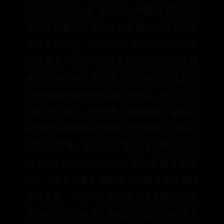
的主流名人”[82]。这一年，她赢得了包括年
度艺人和最受喜爱的乡村专辑在内的五项全
美音乐奖[83]。《公告牌》将她评为2009年
的年度艺人[84]。这张专辑在全国公共广播
电台的2017年公布的女性创作的150张最伟
大的专辑列表中排名第99名[85]。在2009年
CMT音乐奖上，她凭借〈爱情故事〉赢得了
年度最佳视频和年度最佳女性视频，并与说
唱歌手提潘一起出演了歌曲饶舌模仿视频
《Thug Story》[86]。在第52届格莱美奖
上，《放手去爱》被获得了年度专辑和最佳
乡村专辑，〈白马〉获得最佳乡村歌曲和最
佳乡村女歌手表演，斯威夫特是获得年度专