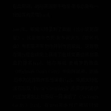
在此期间，她与英国歌手哈里·斯泰尔斯有一
段短暂的恋情[140]。
2013年，斯威夫特录制了歌曲〈比小说更甜
蜜〉，这是她与杰克·安东诺夫为《成名机
会》电影原声带创作并制作的歌曲，这首歌
在第71届金球奖上获得了金球奖最佳原创歌
曲的提名[141]。她在蒂姆·麦格罗的歌曲
〈Highway Don't Care〉中助阵献声，凯斯
·厄本为这首歌作吉他演奏[142]。斯威夫特在
滚石乐队《50 & Counting》巡演伊利诺伊
州芝加哥站上与乐队一同演唱了〈As Tears
Go By〉[143]。在2013年乡村广播研讨会