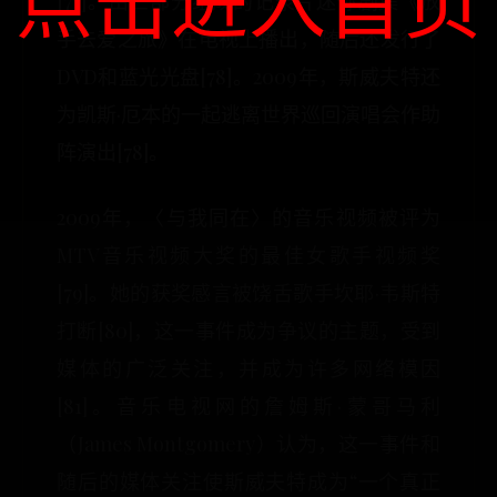
点击进入首页
[77]。由三部分组成的记录片迷你剧集《放
手去爱之旅》在电视上播出，随后还发行了
DVD和蓝光光盘[78]。2009年，斯威夫特还
为凯斯·厄本的一起逃离世界巡回演唱会作助
阵演出[78]。
2009年，〈与我同在〉的音乐视频被评为
MTV音乐视频大奖的最佳女歌手视频奖
[79]。她的获奖感言被饶舌歌手坎耶·韦斯特
打断[80]，这一事件成为争议的主题，受到
媒体的广泛关注，并成为许多网络模因
[81]。音乐电视网的詹姆斯·蒙哥马利
（James Montgomery）认为，这一事件和
随后的媒体关注使斯威夫特成为“一个真正