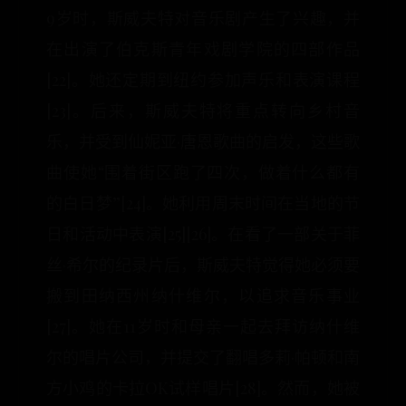
9岁时，斯威夫特对音乐剧产生了兴趣，并
在出演了伯克斯青年戏剧学院的四部作品
[22]。她还定期到纽约参加声乐和表演课程
[23]。后来，斯威夫特将重点转向乡村音
乐，并受到仙妮亚·唐恩歌曲的启发，这些歌
曲使她“围着街区跑了四次，做着什么都有
的白日梦”[24]。她利用周末时间在当地的节
日和活动中表演[25][26]。在看了一部关于菲
丝·希尔的纪录片后，斯威夫特觉得她必须要
搬到田纳西州纳什维尔，以追求音乐事业
[27]。她在11岁时和母亲一起去拜访纳什维
尔的唱片公司，并提交了翻唱多莉·帕顿和南
方小鸡的卡拉OK试样唱片[28]。然而，她被