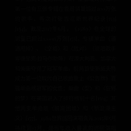
第一位有三张专辑在首周销量超过100万张
的歌手，再次打破吉尼斯世界纪录[153]
[154]。截至2017年6月，《1989》在全球的
销量已超过1,000万张[155]。专辑单曲〈通
通甩掉〉、〈空格〉和〈敌对〉（说唱歌手
肯德里克·拉马尔助阵）在澳大利亚、加拿大
和美国夺得了冠军单曲，前两首使斯威夫特
成为第一位取代自己歌曲登上《公告牌》百
强单曲榜冠军的女性；单曲〈型〉和〈狂野
的梦〉在美国进入了排行榜前十名[156]；其
他两支单曲是〈脱离困境〉和〈新浪漫主
义〉[157]。1989世界巡回演唱会从2015年5月
持续到12月，是当年收入最高的巡回演唱