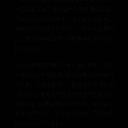
并还受邀参与了各大唱片公司的面谈[31]。
在RCA唱片的展示会上表演了原创歌曲后，
当时13岁的斯威夫特得到了一份艺人发展协
议，并开始与她的母亲频繁地前往纳什维尔
[32][33][34]。
为了帮助斯威夫特打入乡村音乐领域，她的
父亲在她14岁时调到了美林证券的纳什维尔
办公室，并且全家搬到了田纳西州亨德森维
尔[16][35]。斯威夫特最初就读于亨德森维尔
高中[36]，两年后转入亚伦学院，通过家庭
教育以更好地适应她的巡演安排，因此她提
前一年完成了学业[37]。