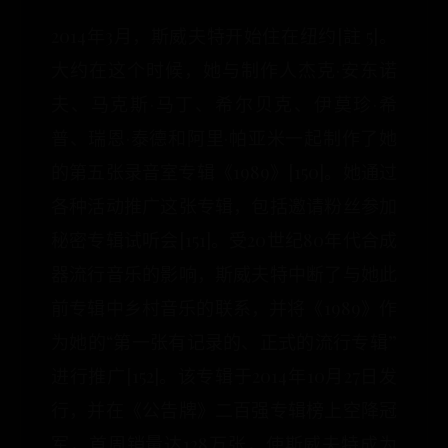
2014年3月，斯威夫特开始住在纽约[註 5]。
大约在这个时候，她与制作人杰克·安东诺
夫、马克斯·马丁、希尔贝克、伊莫珍·希
普、瑞恩·泰德和阿里·帕亚米一起制作了她
的第五张录音室专辑《1989》[150]。她通过
各种活动推广这张专辑，包括邀请粉丝参加
秘密专辑试听会[151]。受20世纪80年代合成
器流行音乐的影响，斯威夫特中断了与她此
前专辑中乡村音乐的联系，并将《1989》作
为她的“第一张有记录的、正式的流行专辑”
进行推广[152]。该专辑于2014年10月27日发
行，并在《公告牌》二百强专辑榜上空降冠
军，首周销量达128万张，使斯威夫特成为