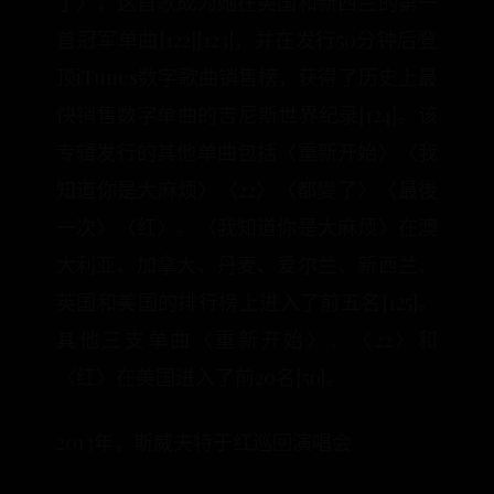
了〉，这首歌成为她在美国和新西兰的第一
首冠军单曲[122][123]，并在发行50分钟后登
顶iTunes数字歌曲销售榜，获得了历史上最
快销售数字单曲的吉尼斯世界纪录[124]。该
专辑发行的其他单曲包括〈重新开始〉〈我
知道你是大麻烦〉〈22〉〈都變了〉〈最後
一次〉〈红〉。〈我知道你是大麻烦〉在澳
大利亚、加拿大、丹麦、爱尔兰、新西兰、
英国和美国的排行榜上进入了前五名[125]。
其他三支单曲〈重新开始〉、〈22〉和
〈红〉在美国进入了前20名[56]。
2013年，斯威夫特于红巡回演唱会