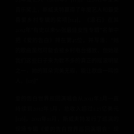
音乐奖上，斯威夫特赢得了年度艺人和最受
喜爱乡村专辑的奖项[114]。《滚石》在其
2012年“有史以来50张最佳女性专辑”名单中
把《爱的告白》排在第45位，并写道：“她
的歌曲虽然可能会被乡村电台播放，但她是
我们这些日子来为数不多的真正的摇滚明星
之一，她的耳朵完美无瑕，能让歌曲一鸣惊
人。[115]”
爱的告白世界巡回演唱会从2011年2月一直
持续到2012年3月，总收入超过1.23亿美元
[116]。2011年11月，斯威夫特发行了巡演的
现场专辑《爱的告白世界巡回演唱会：现