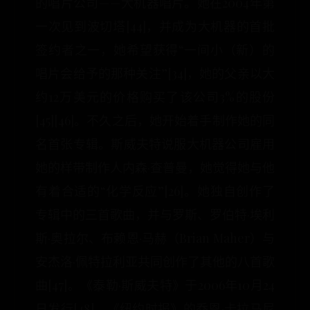
的唱片公司——大机器唱片。她在2004年第
一次见到波切塔[44]，并成为大机器的首批
签约者之一，她希望获得“一间小（新）的
唱片会给予的那种关注”[34]，她的父亲以大
约12万美元的价格购买了该公司3%的股份
[45][46]。不久之后，她开始着手制作她的同
名首张专辑。斯威夫特说服大机器公司雇用
她的样带制作人内森·查普曼，她觉得她与他
有着合适的“化学反应”[26]。她独自创作了
专辑中的三首歌曲，并与罗斯、罗伯特·埃利
斯·奥拉尔、布赖恩·马赫（Brian Maher）与
安杰洛·佩特拉利亚共同创作了其他的八首歌
曲[47]。《泰勒·斯威夫特》于2006年10月24
日发行[48]。《纽约时报》的乔恩·卡拉马尼