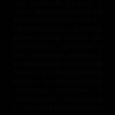
《红》于2012年10月22日发行[126]。在
《红》中，斯威夫特与长期合作的内森·查普
曼和利兹·罗斯以及新的制作人马克斯·马丁
和希尔贝克进行了合作[127]。这张专辑为斯
威夫特融入了新的类型，如心地摇滚、回响
贝斯和流行舞曲[128]。这张专辑在空降《公
告牌》二百强专辑榜冠军，首周销量为121万
张，使斯威夫特成为第一位有两张百万销量
专辑的女性，这一记录也被吉尼斯世界纪录
所认可[129]。《红》是斯威夫特在英国的第
一张冠军专辑[130]。红巡回演唱会从2013年
3月持续到2014年6月，总收入超过1.5亿美
元，创造了收入最高的乡村巡演记录[131]