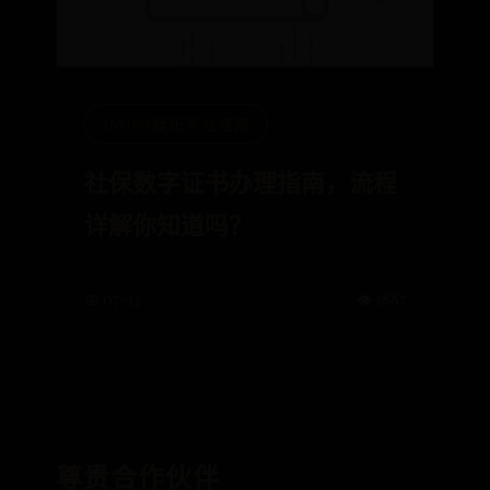
365bet娱乐平台官网
社保数字证书办理指南，流程
详解你知道吗？
📅 07-13
👁️ 1887
尊贵合作伙伴