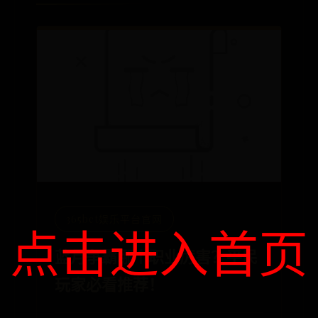
365bet娱乐平台官网
点击进入首页
蓝月争霸哪个职业厉害？平民
玩家必看推荐！