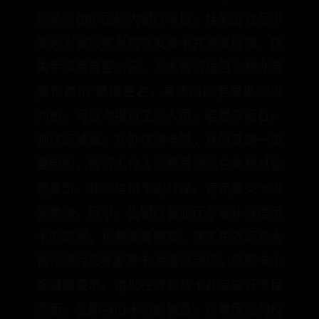
损失将由中国光大银行承担，挂失生效后中
国光大银行将为您补发新卡并寄送给您，挂
失手续费需要50元。光大银行信用卡补办需
要花费1个星期左右，具体时间要根据网点
判断，可咨询银行工作人员，若是节假日，
则往后顺延。补办信用卡时，身份证是一定
要带的，银行工作人员都是通过它来核对你
的身份。补办信用卡的时候，肯定要交一点
的费用，所以，去银行营业厅办理补办信用
卡的时候，也要准备零钱。挂失生效后光大
银行将为您补发新卡 并寄送给您。我爱卡小
编温馨提示，请您在收到新卡并完成开卡程
序后，立即将旧卡剪断销毁，以确保您的权