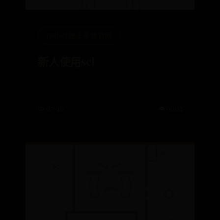
365bet娱乐平台官网
新人使用scl
📅 07-16
👁️ 9002