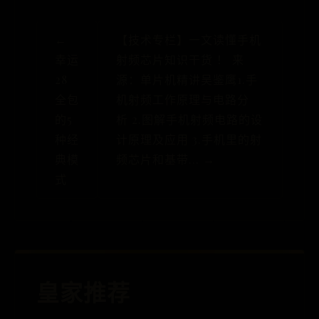
←
【技术专栏】一文读懂手机
幸运
射频芯片知识干货 ！ 来
28
源：单片机精讲吴鉴鹰1.手
全包
机射频工作原理与电路分
的5
析 2.图解手机射频电路的设
种经
计原理及应用 3.手机里的射
典模
频芯片和基带... →
式
皇家推荐