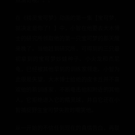
点清奇哦。。。
在《精灵宝可梦》动画的第一集【宝可梦，
就决定是你了！】中，小智在他要去大木博
士的研究所领取他的第一只宝可梦的那天醒
来晚了。当他赶到研究所，可得到的三只最
初拿到的宝可梦妙蛙种子、小火龙和杰尼
龟，已经被其他早到的训练家领走。小智为
此很是失望，大木博士给他的皮卡丘并不喜
欢他的新训练家，不断电击他和附近的其他
人。它拒绝进入它的精灵球，并且它还在小
智捕捉野生宝可梦失败时嘲笑他。
从一开始的不信任到现在的真情告白，再联