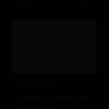
📅 02-19
👁️ 8369
365bet娱乐平台官网
社保数字证书办理指南，流程
详解你知道吗？