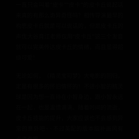
一直只会叫着“皮卡”“皮卡”的皮卡丘说起话
来真的有那么诡异奇怪吗？相传导演最早的
构思皮卡丘就是可以说话的，但是皮卡丘的
声优大谷育江老师仅用“皮卡丘”这三个发音
就可以完美传达皮卡丘的情绪，而且显得超
级可爱！
无论如何，《精灵宝可梦》大电影的回归，
定是有很多的怀旧情怀的！不进小智的精灵
球是因为想一直待在小智身边，跟小智永远
在一起，也是温情满满。随着时间的流逝，
皮卡丘技能的提升，大家应该也不会感到异
常的意外吧~~不过英配的版本脑补画风有