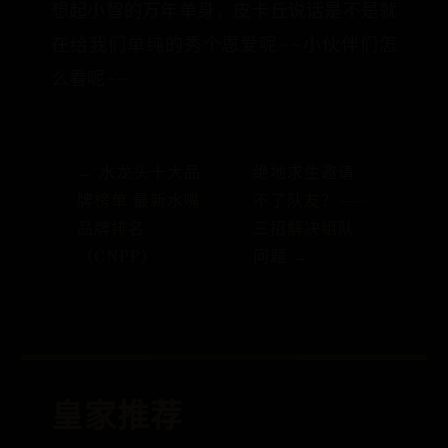
想起小智的万年单身，皮卡丘说话是不是就
在给我们单纯的秀个恩爱呢~~小伙伴们怎
么看呢~~
← 水龙头十大品
绝地求生邀请
牌榜单 最新水嘴
不了队友？——
品牌排名
三招解决组队
（CNPP）
问题 →
皇家推荐