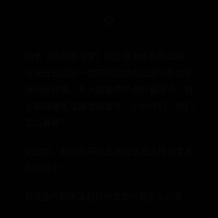
随着《精灵宝可梦》纪念版大电影的公映，
皮卡丘说话这一情节的设定也让国外影院影
迷纷纷炸锅。有人说是情怀满分戳泪点，有
人却说是无法接受毁童年。小伙伴们，你们
怎么看呢？
记忆中，我们萌萌哒皮神应该是这样可爱无
敌的设定：
就连生气起来发起伏特攻击也是这么可爱：