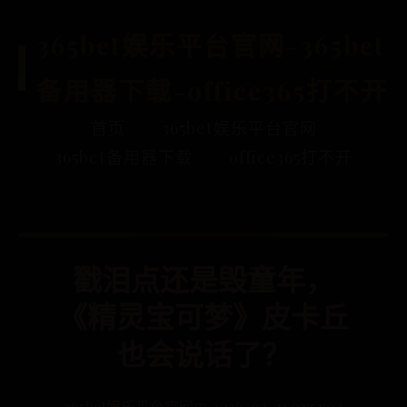
365bet娱乐平台官网-365bet
备用器下载-office365打不开
首页
365bet娱乐平台官网
365bet备用器下载
office365打不开
戳泪点还是毁童年，
《精灵宝可梦》皮卡丘
也会说话了？
365bet娱乐平台官网
📅 2026-02-21 03:53:04