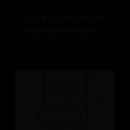
365bet备用器下载
什么投影仪比较好？横评23款
盘点目前最好的家用投影仪
📅 02-03
👁️ 4794