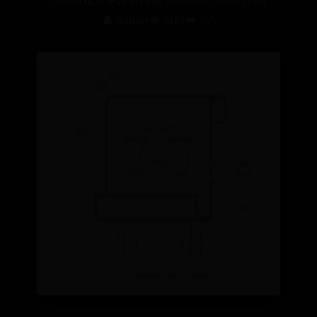
👤 admin
👁️ 3482
👑 395