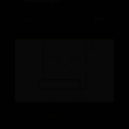
📅 07-13
👁️ 1887
office365打不开