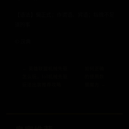
【语法】偏正式；作谓语、宾语；指微不足
道的事
© 汉典
← 英雄联盟机械先驱
如何正确
怎么玩，lol机械先驱
的使用数
玩法出装推荐攻略
据魔方 →