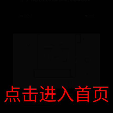
程
📅 07-15
👁️ 179
点击进入首页
office365打不开