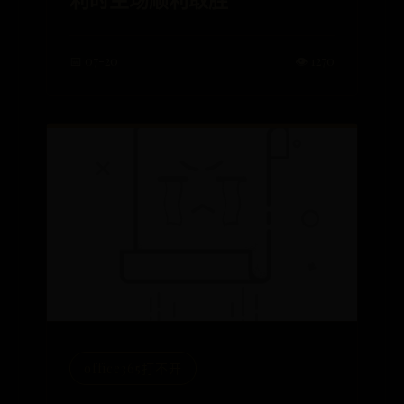
📅 07-20
👁️ 1270
office365打不开