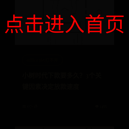
点击进入首页
office365打不开
小树时代下款要多久？3个关
键因素决定放款速度
📅 07-18
👁️ 1455