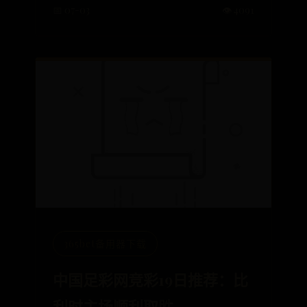
📅 07-03
👁️ 4091
365bet备用器下载
中国足彩网竞彩19日推荐：比
利时主场顺利取胜