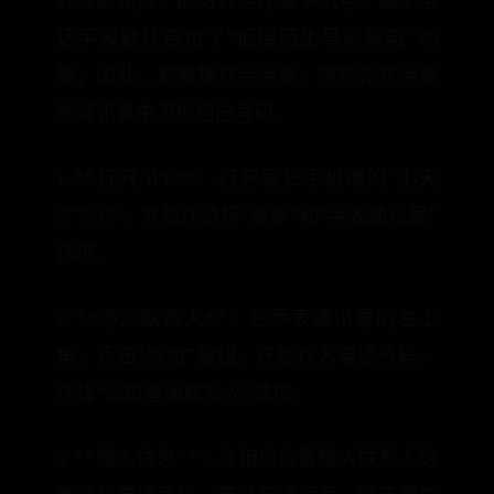
完成绑定后，即可开始存储手机号。由于电
话手表默认启用了“拒接陌生号码来电”功
能，因此，若要拨打至手表，需预先在手表
的通讯录中添加相应号码。
1. **打开APP**：打开家长手机端的“小天
才”APP，并依次选择“更多”和“手表通讯录”
选项。
2. **添加联系人**：在手表通讯录的右上
角，点击“添加”按钮，开始存入电话号码。
选择“添加普通联系人”选项。
3. **输入信息**：在相应位置输入联系人的