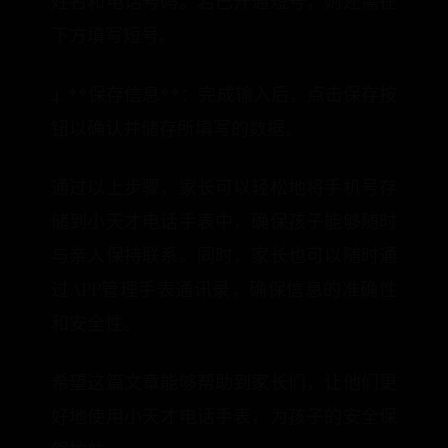
姓名和电话号码。若已开通短号，则还需在
下方填写短号。
4. **保存信息**：完成输入后，点击保存按
钮以确认并储存所填写的数据。
通过以上步骤，家长可以轻松地将手机号存
储到小天才电话手表中，确保孩子能够随时
与亲人保持联系。同时，家长也可以随时通
过APP管理手表通讯录，确保信息的准确性
和安全性。
希望这篇文章能够帮助到家长们，让他们更
好地使用小天才电话手表，为孩子的安全保