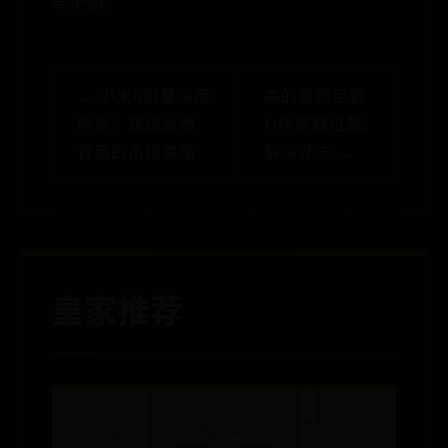
驾护航。
← 小米6销量深度
美的变频空调
解析：辉煌战绩
t1传感器位置,
背后的市场策略
解决办法 →
皇家推荐