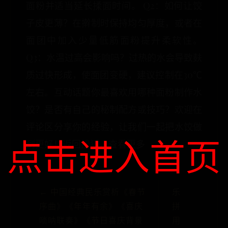
面粉并适当延长揉面时间。 Q2：如何让饺
子皮更薄？在擀制时保持均匀厚度，或者在
面团中加入少量低筋面粉提升柔软性。
Q3：水温过高会影响吗？过热的水会导致麸
质过快形成，使面团变硬，建议控制在30℃
左右。互动话题你最喜欢用哪种面粉制作水
饺？是否有自己的秘制配方或技巧？欢迎在
评论区分享你的经验，让我们一起把水饺做
点击进入首页
到更好！返回搜狐，查看更多
← 中国经典民乐赏析《春节
‎乐
序曲》《年年有余》《喜庆
拼
唢呐联奏》《节日喜庆背景
用