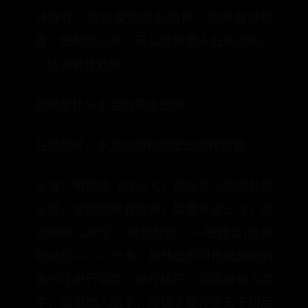
持弹性，建议使用高筋面粉；如果偏好轻
盈、细腻的口感，可以适量混入低筋面粉，
以达到最佳效果。
面粉配比与水温的黄金比例
在揉面时，水温和面粉的配比同样重要。
水温：略微热（约30℃）的水可以促进麸质
形成，使面团更易拉伸；如果水温过冷，面
团则难以成型。 面粉配比：一般建议1份面
粉对应0.6–0.7份水，具体比例可根据面粉的
吸水性进行调整。操作技巧：将面粉倒入盆
中，慢慢加入温水，用筷子搅拌至无干粉后