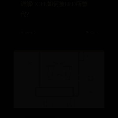
详解CCFL如何被LED所替
代？
📅 09-08
👁️ 5016