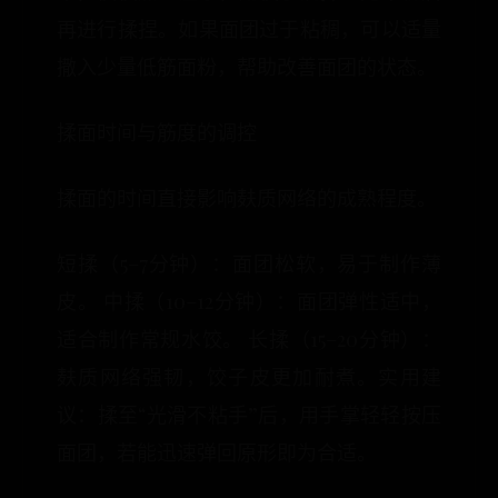
再进行揉捏。如果面团过于粘稠，可以适量
撒入少量低筋面粉，帮助改善面团的状态。
揉面时间与筋度的调控
揉面的时间直接影响麸质网络的成熟程度。
短揉（5–7分钟）：面团松软，易于制作薄
皮。 中揉（10–12分钟）：面团弹性适中，
适合制作常规水饺。 长揉（15–20分钟）：
麸质网络强韧，饺子皮更加耐煮。实用建
议：揉至“光滑不粘手”后，用手掌轻轻按压
面团，若能迅速弹回原形即为合适。