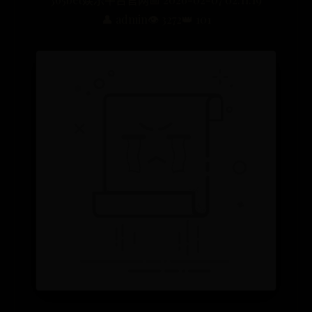
👤 admin
👁️ 3272
👑 101