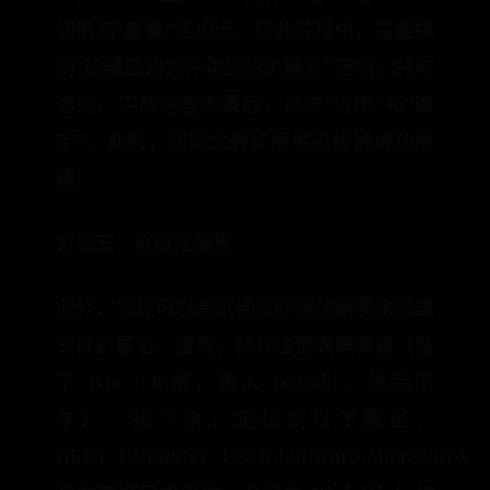
切换到“查看”选项卡。在此过程中，需要找
到“隐藏已知文件类型的扩展名”选项，并勾
选它。完成这些步骤后，点击“应用”和“确
定”。此时，您的文件扩展名已经被成功隐
藏。
方法三：修改注册表
此外，您还可以尝试通过修改注册表来隐藏
文件扩展名。首先，打开注册表编辑器（按
下 Win + R 键，输入 regedit，然后回
车）。接下来，定位到以下路径：
HKEY_CURRENT_USER\Software\Microsoft\Win