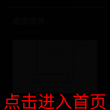
皇家推荐
点击进入首页
365bet娱乐平台官网