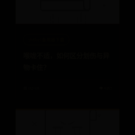
365bet备用器下载
喉咙不适，如何区分划伤与异
物卡住？
📅 02-05
👁️ 9257