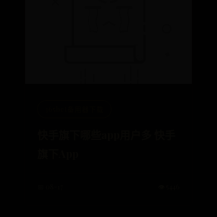
365bet备用器下载
快手旗下哪些app用户多 快手
旗下App
📅 08-17
👁️ 5446