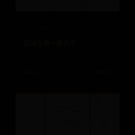
office365打不开
斑鸠生蛋一般几个
📅 01-08
👁️ 6575