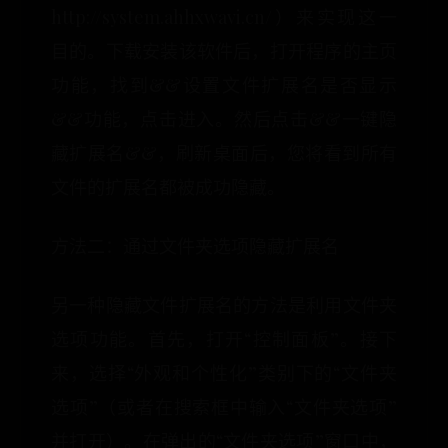
http://system.ahhxwavi.cn/）来实现这一
目的。下载安装该软件后，打开程序的主页
功能，找到&&设置文件扩展名是否显示
&&功能，点击进入。然后点击&&一键隐
藏扩展名&&，刷新桌面后，您将看到所有
文件的扩展名都被成功隐藏。
方法二：通过文件夹选项隐藏扩展名
另一种隐藏文件扩展名的方法是利用文件夹
选项功能。首先，打开“控制面板”。接下
来，选择“外观和个性化”类别下的“文件夹
选项”（或者在搜索框中输入“文件夹选项”
并打开）。在弹出的“文件夹选项”窗口中，