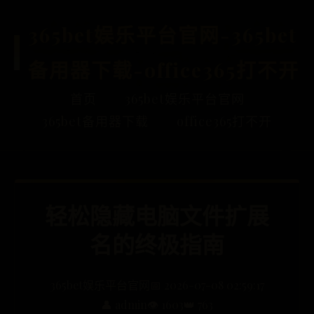
365bet娱乐平台官网-365bet
备用器下载-office365打不开
首页
365bet娱乐平台官网
365bet备用器下载
office365打不开
轻松隐藏电脑文件扩展
名的终极指南
365bet娱乐平台官网
📅 2026-07-08 02:59:17
👤 admin
👁️ 1603
👑 763